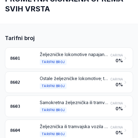
SVIH VRSTA
Tarifni broj
Željezničke lokomotive napajane iz električne mreže ili električnih akumulatora
CARINA
8601
0%
TARIFNI BROJ
Ostale željezničke lokomotive; tenderi lokomotiva
CARINA
8602
0%
TARIFNI BROJ
Samokretna željeznička ili tramvajska putnička i teretna kola, osim onih iz tarifnog broja 8604
CARINA
8603
0%
TARIFNI BROJ
Željeznička ili tramvajska vozila za održavanje ili servisiranje, neovisno jesu li samokretna ili ne (na primjer, vozila-radionice, dizalična vozila, vozila za nabijanje šljunka ili tucanika, ravnanje tračnica i testiranje te pružna nadzorna vozila)
CARINA
8604
0%
TARIFNI BROJ