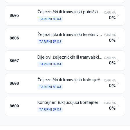
Željeznički ili tramvajski putnički vagoni, nesamokretni; prtljažni vagoni, poštanski vagoni i drugi željeznički ili tramvajski vagoni za posebne namjene, nesamokretni (osim onih iz tarifnog broja 8604)
CARINA
8605
0%
TARIFNI BROJ
Željeznički ili tramvajski teretni vagoni za prijevoz robe, nesamokretni
CARINA
8606
0%
TARIFNI BROJ
Dijelovi željezničkih ili tramvajskih lokomotiva ili vagona
CARINA
8607
0%
TARIFNI BROJ
Željeznički ili tramvajski kolosiječni sklopovi i pribor; mehanička (uključujući elektromehanička) oprema za signalizaciju, sigurnost, nadzor ili upravljanje u prometu na prugama, cestama, unutarnjim vodenim putovima, parkiralištima, u lučkim postrojenjima ili zračnim lukama; njihovi dijelovi
CARINA
8608
0%
TARIFNI BROJ
Kontejneri (uključujući kontejnere za prijevoz tekućina), posebno konstruirani i opremljeni za jednu ili više vrsta transporta
CARINA
8609
0%
TARIFNI BROJ