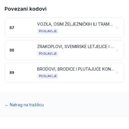
Povezani kodovi
VOZILA, OSIM ŽELJEZNIČKIH ILI TRAMVAJSKIH VOZILA, NJIHOVI DIJELOVI I PRIBOR
87
POGLAVLJE
ZRAKOPLOVI, SVEMIRSKE LETJELICE I NJIHOVI DIJELOVI
88
POGLAVLJE
BRODOVI, BRODICE I PLUTAJUĆE KONSTRUKCIJE
89
POGLAVLJE
←
Natrag na tražilicu