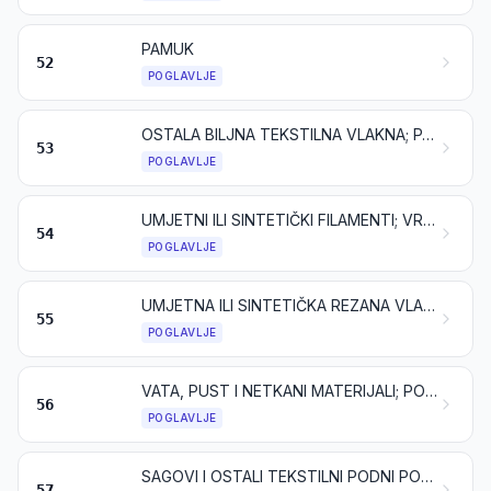
PAMUK
52
POGLAVLJE
OSTALA BILJNA TEKSTILNA VLAKNA; PAPIRNA PREĐA I TKANINE OD PAPIRNE PREĐE
53
POGLAVLJE
UMJETNI ILI SINTETIČKI FILAMENTI; VRPCE I SLIČNI OBLICI OD UMJETNIH ILI SINTETIČKIH TEKSTILNIH MATERIJALA
54
POGLAVLJE
UMJETNA ILI SINTETIČKA REZANA VLAKNA
55
POGLAVLJE
VATA, PUST I NETKANI MATERIJALI; POSEBNA PREĐA; KONOPI, UZICE I UŽAD TE PROIZVODI OD NJIH
56
POGLAVLJE
SAGOVI I OSTALI TEKSTILNI PODNI POKRIVAČI
57