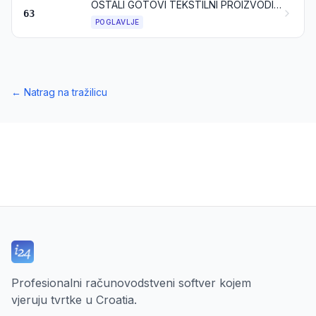
OSTALI GOTOVI TEKSTILNI PROIZVODI; KOMPLETI; RABLJENA ODJEĆA I RABLJENI TEKSTILNI PROIZVODI; OTPADNE KRPE
63
POGLAVLJE
←
Natrag na tražilicu
Profesionalni računovodstveni softver kojem
vjeruju tvrtke u Croatia.