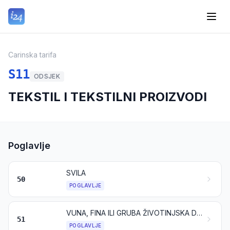
Carinska tarifa
S11
ODSJEK
TEKSTIL I TEKSTILNI PROIZVODI
Poglavlje
SVILA
50
POGLAVLJE
VUNA, FINA ILI GRUBA ŽIVOTINJSKA DLAKA; PREĐA I TKANINE OD KONJSKE DLAKE
51
POGLAVLJE