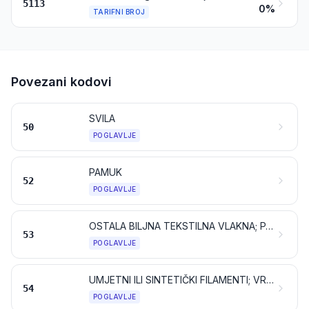
5113
0%
TARIFNI BROJ
Povezani kodovi
SVILA
50
POGLAVLJE
PAMUK
52
POGLAVLJE
OSTALA BILJNA TEKSTILNA VLAKNA; PAPIRNA PREĐA I TKANINE OD PAPIRNE PREĐE
53
POGLAVLJE
UMJETNI ILI SINTETIČKI FILAMENTI; VRPCE I SLIČNI OBLICI OD UMJETNIH ILI SINTETIČKIH TEKSTILNIH MATERIJALA
54
POGLAVLJE