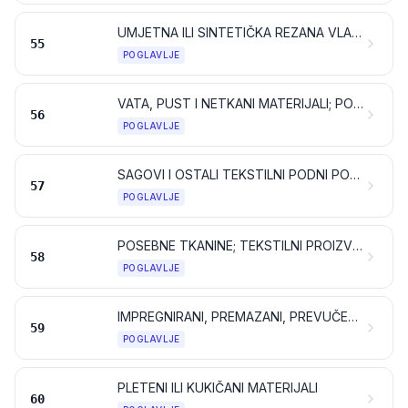
UMJETNA ILI SINTETIČKA REZANA VLAKNA
55
POGLAVLJE
VATA, PUST I NETKANI MATERIJALI; POSEBNA PREĐA; KONOPI, UZICE I UŽAD TE PROIZVODI OD NJIH
56
POGLAVLJE
SAGOVI I OSTALI TEKSTILNI PODNI POKRIVAČI
57
POGLAVLJE
POSEBNE TKANINE; TEKSTILNI PROIZVODI DOBIVENI TAFTING POSTUPKOM; ČIPKE; TAPISERIJE; POZAMANTERIJA; VEZ
58
POGLAVLJE
IMPREGNIRANI, PREMAZANI, PREVUČENI, PREKRIVENI ILI LAMINIRANI TEKSTILNI MATERIJALI; TEKSTILNI PROIZVODI PRIKLADNI ZA INDUSTRIJSKU UPORABU
59
POGLAVLJE
PLETENI ILI KUKIČANI MATERIJALI
60