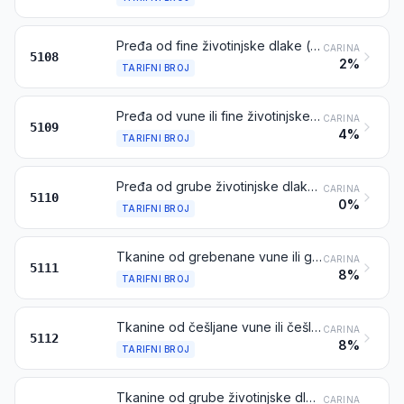
Pređa od fine životinjske dlake (grebenane ili češljane), nepripremljena u pakiranja za pojedinačnu prodaju
CARINA
5108
2%
TARIFNI BROJ
Pređa od vune ili fine životinjske dlake, pripremljena u pakiranja za pojedinačnu prodaju
CARINA
5109
4%
TARIFNI BROJ
Pređa od grube životinjske dlake ili konjske dlake (uključujući obavijenu pređu od konjske dlake), neovisno je li pripremljena u pakiranja za pojedinačnu prodaju ili ne
CARINA
5110
0%
TARIFNI BROJ
Tkanine od grebenane vune ili grebenane fine životinjske dlake
CARINA
5111
8%
TARIFNI BROJ
Tkanine od češljane vune ili češljane fine životinjske dlake
CARINA
5112
8%
TARIFNI BROJ
Tkanine od grube životinjske dlake ili konjske dlake
CARINA