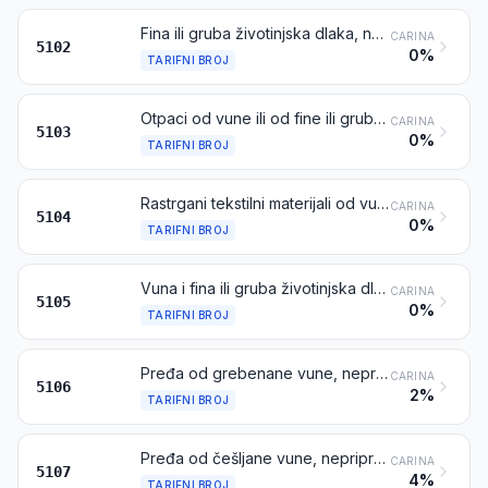
Fina ili gruba životinjska dlaka, negrebenana niti češljana
CARINA
5102
0%
TARIFNI BROJ
Otpaci od vune ili od fine ili grube životinjske dlake, uključujući otpadnu pređu, ali isključujući rastrgane tekstilne materijale
CARINA
5103
0%
TARIFNI BROJ
Rastrgani tekstilni materijali od vune ili od fine ili grube životinjske dlake
CARINA
5104
0%
TARIFNI BROJ
Vuna i fina ili gruba životinjska dlaka, grebenana ili češljana (uključujući češljanu vunu u pramenovima)
CARINA
5105
0%
TARIFNI BROJ
Pređa od grebenane vune, nepripremljena u pakiranja za pojedinačnu prodaju
CARINA
5106
2%
TARIFNI BROJ
Pređa od češljane vune, nepripremljena u pakiranja za pojedinačnu prodaju
CARINA
5107
4%
TARIFNI BROJ