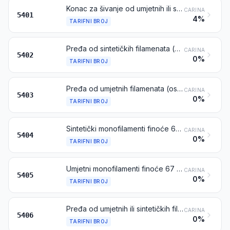
Konac za šivanje od umjetnih ili sintetičkih filamenata, neovisno je li pripremljen u pakiranja za pojedinačnu prodaju ili ne
CARINA
5401
4%
TARIFNI BROJ
Pređa od sintetičkih filamenata (osim konca za šivanje), nepripremljena u pakiranja za pojedinačnu prodaju, uključujući sintetičke monofilamente finoće manje od 67 deciteksa
CARINA
5402
0%
TARIFNI BROJ
Pređa od umjetnih filamenata (osim konca za šivanje), nepripremljena u pakiranja za pojedinačnu prodaju, uključujući umjetne monofilamente finoće manje od 67 deciteksa
CARINA
5403
0%
TARIFNI BROJ
Sintetički monofilamenti finoće 67 deciteksa i veće, s niti jednom dimenzijom poprečnog presjeka većom od 1 mm; vrpce i slično (na primjer, umjetna slama), od sintetičkih tekstilnih materijala, očevidne širine ne veće od 5 mm
CARINA
5404
0%
TARIFNI BROJ
Umjetni monofilamenti finoće 67 deciteksa ili veće s niti jednom dimenzijom poprečnog presjeka većom od 1 mm; vrpce i slično (na primjer, umjetna slama), od umjetnih tekstilnih materijala, očevidne širine ne veće od 5 mm
CARINA
5405
0%
TARIFNI BROJ
Pređa od umjetnih ili sintetičkih filamenata (osim konca za šivanje), pripremljena u pakiranja za pojedinačnu prodaju
CARINA
5406
0%
TARIFNI BROJ