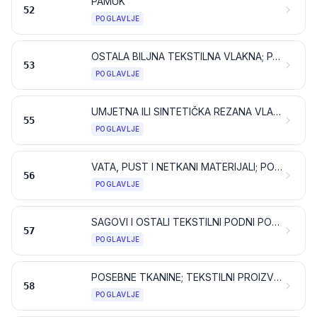
PAMUK
52
POGLAVLJE
OSTALA BILJNA TEKSTILNA VLAKNA; PAPIRNA PREĐA I TKANINE OD PAPIRNE PREĐE
53
POGLAVLJE
UMJETNA ILI SINTETIČKA REZANA VLAKNA
55
POGLAVLJE
VATA, PUST I NETKANI MATERIJALI; POSEBNA PREĐA; KONOPI, UZICE I UŽAD TE PROIZVODI OD NJIH
56
POGLAVLJE
SAGOVI I OSTALI TEKSTILNI PODNI POKRIVAČI
57
POGLAVLJE
POSEBNE TKANINE; TEKSTILNI PROIZVODI DOBIVENI TAFTING POSTUPKOM; ČIPKE; TAPISERIJE; POZAMANTERIJA; VEZ
58
POGLAVLJE