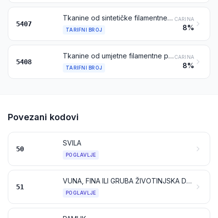
Tkanine od sintetičke filamentne pređe, uključujući tkanine dobivene od proizvoda iz tarifnog broja 5404
CARINA
5407
8%
TARIFNI BROJ
Tkanine od umjetne filamentne pređe, uključujući tkanine dobivene od proizvoda iz tarifnog broja 5405
CARINA
5408
8%
TARIFNI BROJ
Povezani kodovi
SVILA
50
POGLAVLJE
VUNA, FINA ILI GRUBA ŽIVOTINJSKA DLAKA; PREĐA I TKANINE OD KONJSKE DLAKE
51
POGLAVLJE