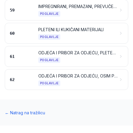
IMPREGNIRANI, PREMAZANI, PREVUČENI, PREKRIVENI ILI LAMINIRANI TEKSTILNI MATERIJALI; TEKSTILNI PROIZVODI PRIKLADNI ZA INDUSTRIJSKU UPORABU
59
POGLAVLJE
PLETENI ILI KUKIČANI MATERIJALI
60
POGLAVLJE
ODJEĆA I PRIBOR ZA ODJEĆU, PLETENI ILI KUKIČANI
61
POGLAVLJE
ODJEĆA I PRIBOR ZA ODJEĆU, OSIM PLETENIH ILI KUKIČANIH
62
POGLAVLJE
←
Natrag na tražilicu