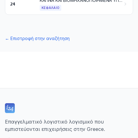
ΚΑΠΝΑ ΚΑΙ ΒΙΟΜΗΧΑΝΟΠΟΙΗΜΕΝΑ ΥΠΟΚΑΤΑΣΤΑΤΑ ΤΟΥ ΚΑΠΝΟΥ. ΠΡΟΪΟΝΤΑ, ΜΕ Ή ΧΩΡΙΣ ΝΙΚΟΤΙΝΗ, ΠΟΥ ΠΡΟΟΡΙΖΟΝΤΑΙ ΓΙΑ ΕΙΣΠΝΟΗ ΧΩΡΙΣ ΚΑΥΣΗ. ΆΛΛΑ ΠΡΟΪΟΝΤΑ ΠΟΥ ΠΕΡΙΕΧΟΥΝ ΝΙΚΟΤΙΝΗ, ΠΟΥ ΠΡΟΟΡΙΖΟΝΤΑΙ ΓΙΑ ΤΗΝ ΠΡΟΣΛΗΨΗ ΝΙΚΟΤΙΝΗΣ ΑΠΟ ΤΟ ΑΝΘΡΩΠΙΝΟ ΣΩΜΑ
24
ΚΕΦΆΛΑΙΟ
←
Επιστροφή στην αναζήτηση
Επαγγελματικό λογιστικό λογισμικό που
εμπιστεύονται επιχειρήσεις στην Greece.