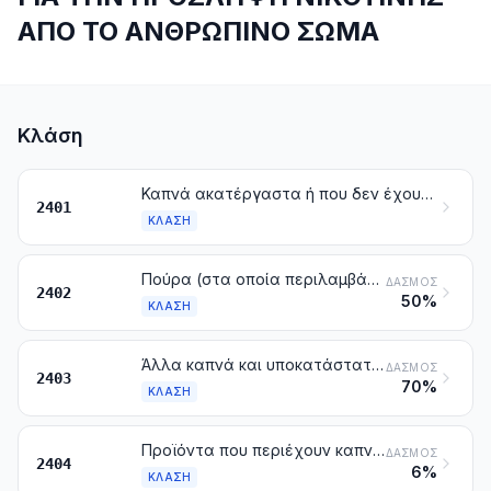
ΑΠΟ ΤΟ ΑΝΘΡΩΠΙΝΟ ΣΩΜΑ
Κλάση
Καπνά ακατέργαστα ή που δεν έχουν βιομηχανοποιηθεί. Απορρίμματα καπνού
2401
ΚΛΆΣΗ
Πούρα (στα οποία περιλαμβάνονται και εκείνα με κομμένα τα άκρα), πουράκια και τσιγάρα, από καπνό ή υποκατάστατα του καπνού
ΔΑΣΜΌΣ
2402
50%
ΚΛΆΣΗ
Άλλα καπνά και υποκατάστατα του καπνού, που έχουν βιομηχανοποιηθεί. Καπνά «ομογενοποιημένα» ή «ανασχηματισμένα». Εκχυλίσματα και βάμματα καπνού
ΔΑΣΜΌΣ
2403
70%
ΚΛΆΣΗ
Προϊόντα που περιέχουν καπνό, ανασχηματισμένο καπνό, νικοτίνη ή υποκατάστατα καπνού ή νικοτίνης, προοριζόμενα για εισπνοή χωρίς καύση. Άλλα προϊόντα που περιέχουν νικοτίνη και προορίζονται για την πρόσληψη νικοτίνης από το ανθρώπινο σώμα
ΔΑΣΜΌΣ
2404
6%
ΚΛΆΣΗ