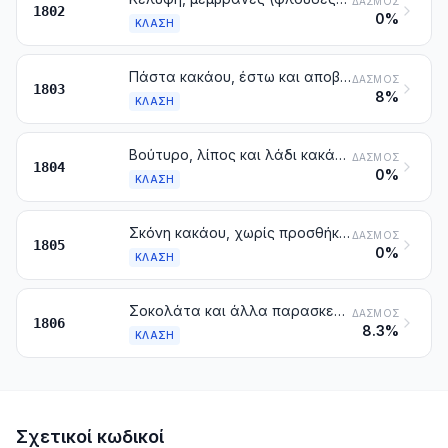
ΔΑΣΜΌΣ
1802
0%
ΚΛΆΣΗ
Πάστα κακάου, έστω και αποβουτυρωμένη
ΔΑΣΜΌΣ
1803
8%
ΚΛΆΣΗ
Βούτυρο, λίπος και λάδι κακάου
ΔΑΣΜΌΣ
1804
0%
ΚΛΆΣΗ
Σκόνη κακάου, χωρίς προσθήκη ζάχαρης ή άλλων γλυκαντικών
ΔΑΣΜΌΣ
1805
0%
ΚΛΆΣΗ
Σοκολάτα και άλλα παρασκευάσματα διατροφής που περιέχουν κακάο
ΔΑΣΜΌΣ
1806
8.3%
ΚΛΆΣΗ
Σχετικοί κωδικοί