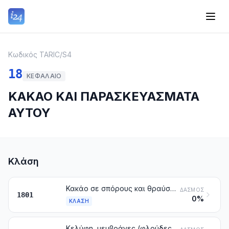
Κωδικός TARIC
/
S4
18
ΚΕΦΆΛΑΙΟ
ΚΑΚΑΟ ΚΑΙ ΠΑΡΑΣΚΕΥΑΣΜΑΤΑ
ΑΥΤΟΥ
Κλάση
Κακάο σε σπόρους και θραύσματα σπόρων, ακατέργαστα ή φρυγμένα
ΔΑΣΜΌΣ
1801
0%
ΚΛΆΣΗ
Κελύφη, μεμβράνες (φλούδες) και άλλα απορρίμματα κακάου