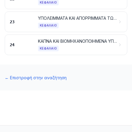
ΚΕΦΆΛΑΙΟ
ΥΠΟΛΕΙΜΜΑΤΑ ΚΑΙ ΑΠΟΡΡΙΜΜΑΤΑ ΤΩΝ ΒΙΟΜΗΧΑΝΙΩΝ ΕΙΔΩΝ ΔΙΑΤΡΟΦΗΣ. ΤΡΟΦΕΣ ΠΑΡΑΣΚΕΥΑΣΜΕΝΕΣ ΓΙΑ ΖΩΑ
23
ΚΕΦΆΛΑΙΟ
ΚΑΠΝΑ ΚΑΙ ΒΙΟΜΗΧΑΝΟΠΟΙΗΜΕΝΑ ΥΠΟΚΑΤΑΣΤΑΤΑ ΤΟΥ ΚΑΠΝΟΥ. ΠΡΟΪΟΝΤΑ, ΜΕ Ή ΧΩΡΙΣ ΝΙΚΟΤΙΝΗ, ΠΟΥ ΠΡΟΟΡΙΖΟΝΤΑΙ ΓΙΑ ΕΙΣΠΝΟΗ ΧΩΡΙΣ ΚΑΥΣΗ. ΆΛΛΑ ΠΡΟΪΟΝΤΑ ΠΟΥ ΠΕΡΙΕΧΟΥΝ ΝΙΚΟΤΙΝΗ, ΠΟΥ ΠΡΟΟΡΙΖΟΝΤΑΙ ΓΙΑ ΤΗΝ ΠΡΟΣΛΗΨΗ ΝΙΚΟΤΙΝΗΣ ΑΠΟ ΤΟ ΑΝΘΡΩΠΙΝΟ ΣΩΜΑ
24
ΚΕΦΆΛΑΙΟ
←
Επιστροφή στην αναζήτηση