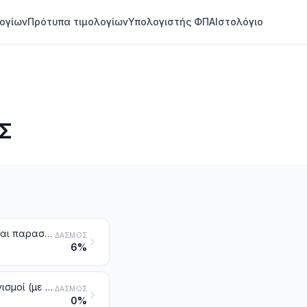
ογίων
Πρότυπα τιμολογίων
Υπολογιστής ΦΠΑ
Ιστολόγιο
Σ
Εκχυλίσματα, αποστάγματα και συμπυκνώματα καφέ, τσαγιού ή ματέ και παρασκευάσματα με βάση τα προϊόντα αυτά ή με βάση τον καφέ, το τσάι ή το ματέ. Κιχώριο φρυγμένο και άλλα φρυγμένα υποκατάστατα του καφέ και τα εκχυλίσματα, αποστάγματα και συμπυκνώματα αυτών
ΔΑΣΜΌΣ
6%
Ζύμες (ενεργές ή αδρανείς). Άλλοι αδρανείς μονοκύτταροι μικροοργανισμοί (με εξαίρεση τα εμβόλια της κλάσης 3002). Σκόνες για το φούσκωμα της ζύμης, παρασκευασμένες
ΔΑΣΜΌΣ
0%