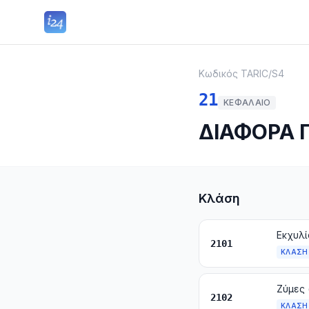
Κωδικός TARIC
/
S4
21
ΚΕΦΆΛΑΙΟ
ΔΙΑΦΟΡΑ 
Κλάση
2101
ΚΛΆΣΗ
2102
ΚΛΆΣΗ