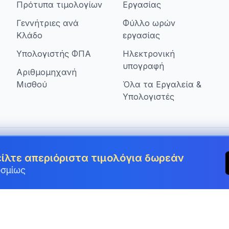
Πρότυπα τιμολογίων
Εργασίας
Γεννήτριες ανά
Φύλλο ωρών
Κλάδο
εργασίας
Υπολογιστής ΦΠΑ
Ηλεκτρονική
υπογραφή
Αριθμομηχανή
Μισθού
Όλα τα Εργαλεία &
Υπολογιστές
πιχειρήσεις στην Greece
είλτε απεριόριστα τιμολόγια δωρεάν
οσμίως