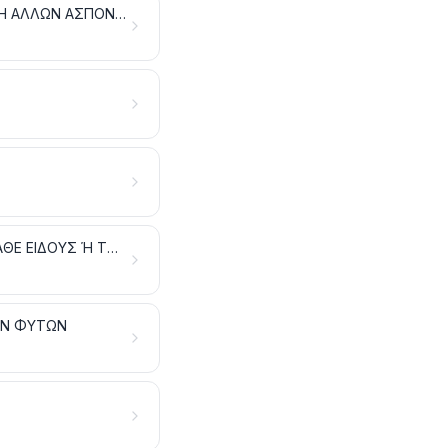
ΠΑΡΑΣΚΕΥΑΣΜΑΤΑ ΚΡΕΑΤΩΝ, ΨΑΡΙΩΝ Ή ΜΑΛΑΚΟΣΤΡΑΚΩΝ, ΜΑΛΑΚΙΩΝ Ή ΑΛΛΩΝ ΑΣΠΟΝΔΥΛΩΝ ΥΔΡΟΒΙΩΝ Ή ΕΝΤΟΜΩΝ
ΠΑΡΑΣΚΕΥΑΣΜΑΤΑ ΜΕ ΒΑΣΗ ΤΑ ΔΗΜΗΤΡΙΑΚΑ, ΤΑ ΑΛΕΥΡΙΑ, ΤΑ ΑΜΥΛΑ ΚΑΘΕ ΕΙΔΟΥΣ Ή ΤΟ ΓΑΛΑ. ΕΙΔΗ ΖΑΧΑΡΟΠΛΑΣΤΙΚΗΣ
ΩΝ ΦΥΤΩΝ