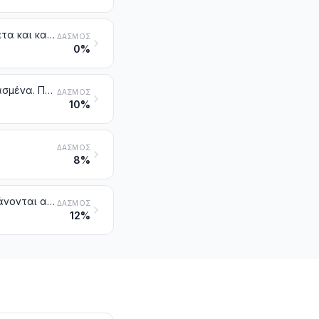
Παρασκευάσματα για σάλτσες και σάλτσες παρασκευασμένες. Αρτύματα και καρυκεύματα, σύνθετα. Αλεύρι από σινάπι και μουστάρδα παρασκευασμένη
ΔΑΣΜΌΣ
0%
Παρασκευάσματα για σούπες και ζωμούς. Σούπες και ζωμοί παρασκευασμένα. Παρασκευάσματα διατροφής σύνθετα, ομογενοποιημένα
ΔΑΣΜΌΣ
10%
ΔΑΣΜΌΣ
8%
Παρασκευάσματα διατροφής που δεν κατονομάζονται ούτε περιλαμβάνονται αλλού
ΔΑΣΜΌΣ
12%