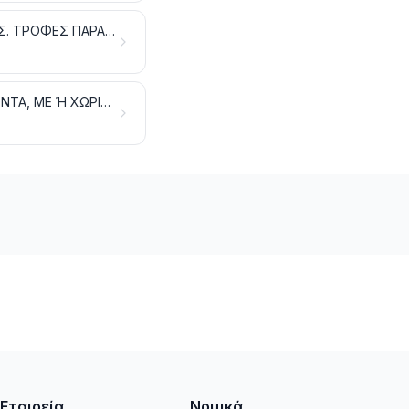
ΥΠΟΛΕΙΜΜΑΤΑ ΚΑΙ ΑΠΟΡΡΙΜΜΑΤΑ ΤΩΝ ΒΙΟΜΗΧΑΝΙΩΝ ΕΙΔΩΝ ΔΙΑΤΡΟΦΗΣ. ΤΡΟΦΕΣ ΠΑΡΑΣΚΕΥΑΣΜΕΝΕΣ ΓΙΑ ΖΩΑ
ΚΑΠΝΑ ΚΑΙ ΒΙΟΜΗΧΑΝΟΠΟΙΗΜΕΝΑ ΥΠΟΚΑΤΑΣΤΑΤΑ ΤΟΥ ΚΑΠΝΟΥ. ΠΡΟΪΟΝΤΑ, ΜΕ Ή ΧΩΡΙΣ ΝΙΚΟΤΙΝΗ, ΠΟΥ ΠΡΟΟΡΙΖΟΝΤΑΙ ΓΙΑ ΕΙΣΠΝΟΗ ΧΩΡΙΣ ΚΑΥΣΗ. ΆΛΛΑ ΠΡΟΪΟΝΤΑ ΠΟΥ ΠΕΡΙΕΧΟΥΝ ΝΙΚΟΤΙΝΗ, ΠΟΥ ΠΡΟΟΡΙΖΟΝΤΑΙ ΓΙΑ ΤΗΝ ΠΡΟΣΛΗΨΗ ΝΙΚΟΤΙΝΗΣ ΑΠΟ ΤΟ ΑΝΘΡΩΠΙΝΟ ΣΩΜΑ
Εταιρεία
Νομικά