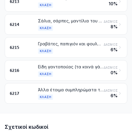
6213
10%
ΚΛΆΣΗ
Σάλια, σάρπες, μαντίλια του λαιμού (φουλάρια), καλύμματα μύτης, κασκόλ, μαντίλες, βέλα και βελάκια και παρόμοια είδη
ΔΑΣΜΌΣ
6214
8%
ΚΛΆΣΗ
Γραβάτες, παπιγιόν και φουλάρια-γραβάτες
ΔΑΣΜΌΣ
6215
6%
ΚΛΆΣΗ
Είδη γαντοποιίας (τα κοινά γάντια, τα γάντια που αφήνουν γυμνές τις άκρες των δακτύλων και τα γάντια χωρίς υποδιαίρεση δακτύλων που έχουν υποδοχή μόνο για τον αντίχειρα)
ΔΑΣΜΌΣ
6216
0%
ΚΛΆΣΗ
Άλλα έτοιμα συμπληρώματα του ενδύματος. Μέρη ενδυμάτων ή συμπληρωμάτων του ενδύματος, άλλα από εκείνα της κλάσης 6212
ΔΑΣΜΌΣ
6217
6%
ΚΛΆΣΗ
Σχετικοί κωδικοί