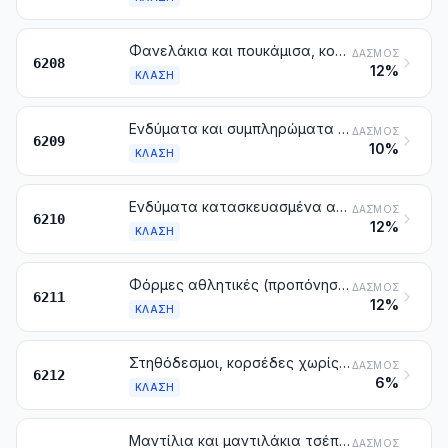
Φανελάκια και πουκάμισα, κομπινεζόν ή μεσοφόρια, μισά μεσοφόρια, σλιπ, νυχτικά, πιτζάμες, ελαφρές ρόμπες για το σπίτι (νεγκλιζέ), ρόμπες λουτρού, ρόμπες δωματίου και παρόμοια είδη, για γυναίκες ή κορίτσια
ΔΑΣΜΌΣ
6208
12%
ΚΛΆΣΗ
Ενδύματα και συμπληρώματα του ενδύματος για βρέφη
ΔΑΣΜΌΣ
6209
10%
ΚΛΆΣΗ
Ενδύματα κατασκευασμένα από προϊόντα των κλάσεων 5602, 5603, 5903, 5906 ή 5907
ΔΑΣΜΌΣ
6210
12%
ΚΛΆΣΗ
Φόρμες αθλητικές (προπόνησης), κουστούμια και σύνολα του σκι, μαγιό, κιλότες και σλιπ μπάνιου. Άλλα ενδύματα
ΔΑΣΜΌΣ
6211
12%
ΚΛΆΣΗ
Στηθόδεσμοι, κορσέδες χωρίς ελάσματα (λαστέξ), κορσέδες, τιράντες, καλτσοδέτες αντρών και γυναικών και παρόμοια είδη και τα μέρη τους, έστω και πλεκτά
ΔΑΣΜΌΣ
6212
6%
ΚΛΆΣΗ
Μαντίλια και μαντιλάκια τσέπης
ΔΑΣΜΌΣ