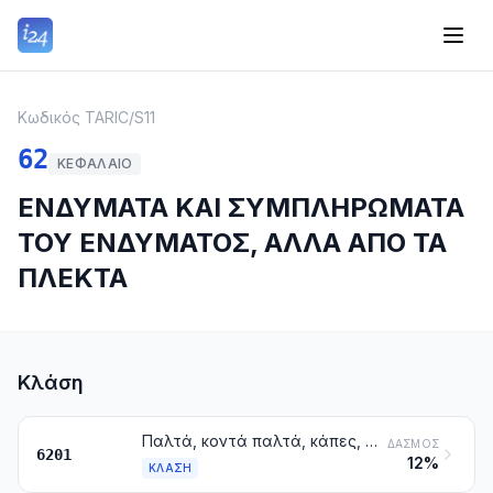
Κωδικός TARIC
/
S11
62
ΚΕΦΆΛΑΙΟ
ΕΝΔΥΜΑΤΑ ΚΑΙ ΣΥΜΠΛΗΡΩΜΑΤΑ
ΤΟΥ ΕΝΔΥΜΑΤΟΣ, ΑΛΛΑ ΑΠΟ ΤΑ
ΠΛΕΚΤΑ
Κλάση
Παλτά, κοντά παλτά, κάπες, άνορακ, μπλουζόν και παρόμοια είδη, για άντρες ή αγόρια, με εξαίρεση τα είδη της κλάσης 6203
ΔΑΣΜΌΣ
6201
12%
ΚΛΆΣΗ