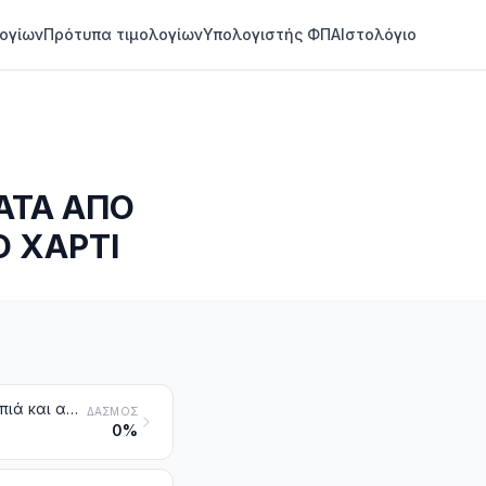
ογίων
Πρότυπα τιμολογίων
Υπολογιστής ΦΠΑ
Ιστολόγιο
ΑΤΑ ΑΠΟ
 ΧΑΡΤΙ
Λινάρι ακατέργαστο ή κατεργασμένο, αλλά όχι νηματοποιημένο. Στουπιά και απορρίμματα από λινάρι (στα οποία περιλαμβάνονται και τα απορρίμματα από νήματα και τα ξεφτίδια)
ΔΑΣΜΌΣ
0%