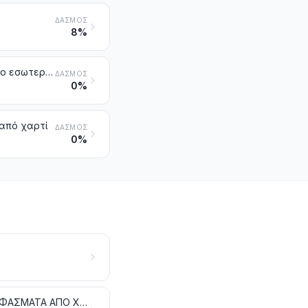
ΔΑΣΜΌΣ
8%
Υφάσματα από γιούτα ή άλλες υφαντικές ίνες που προέρχονται από το εσωτερικό του φλοιού (βίβλος) ορισμένης κατηγορίας φυτών της κλάσης 5303
ΔΑΣΜΌΣ
0%
από χαρτί
ΔΑΣΜΌΣ
0%
ΜΑΛΛΙ, ΤΡΙΧΕΣ ΕΚΛΕΚΤΗΣ ΠΟΙΟΤΗΤΑΣ Ή ΧΟΝΤΡΟΕΙΔΕΙΣ. ΝΗΜΑΤΑ ΚΑΙ ΥΦΑΣΜΑΤΑ ΑΠΟ ΧΟΝΤΡΟΤΡΙΧΕΣ