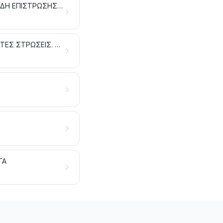
ΥΦΑΣΜΑΤΑ ΕΙΔΙΚΑ. ΥΦΑΝΤΙΚΕΣ ΦΟΥΝΤΩΤΕΣ ΕΠΙΦΑΝΕΙΕΣ. ΔΑΝΤΕΛΕΣ. ΕΙΔΗ ΕΠΙΣΤΡΩΣΗΣ. ΕΙΔΗ ΤΑΙΝΙΟΠΛΕΚΤΙΚΗΣ. ΚΕΝΤΗΜΑΤΑ
ΥΦΑΣΜΑΤΑ ΕΜΠΟΤΙΣΜΕΝΑ, ΕΠΙΧΡΙΣΜΕΝΑ, ΕΠΙΚΑΛΥΜΜΕΝΑ Ή ΜΕ ΑΠΑΝΩΤΕΣ ΣΤΡΩΣΕΙΣ. ΕΙΔΗ ΓΙΑ ΤΕΧΝΙΚΕΣ ΧΡΗΣΕΙΣ ΑΠΟ ΥΦΑΝΤΙΚΕΣ ΥΛΕΣ
ΤΑ