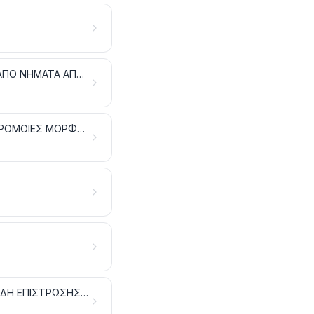
ΑΛΛΕΣ ΦΥΤΙΚΕΣ ΥΦΑΝΤΙΚΕΣ ΙΝΕΣ. ΝΗΜΑΤΑ ΑΠΟ ΧΑΡΤΙ ΚΑΙ ΥΦΑΣΜΑΤΑ ΑΠΟ ΝΗΜΑΤΑ ΑΠΟ ΧΑΡΤΙ
ΣΥΝΘΕΤΙΚΕΣ Ή ΤΕΧΝΗΤΕΣ ΙΝΕΣ, ΣΥΝΕΧΕΙΣ. ΣΥΝΕΧΕΙΣ ΛΟΥΡΙΔΕΣ ΚΑΙ ΠΑΡΟΜΟΙΕΣ ΜΟΡΦΕΣ, ΑΠΟ ΣΥΝΘΕΤΙΚΕΣ Ή ΤΕΧΝΗΤΕΣ ΥΦΑΝΤΙΚΕΣ ΥΛΕΣ
ΥΦΑΣΜΑΤΑ ΕΙΔΙΚΑ. ΥΦΑΝΤΙΚΕΣ ΦΟΥΝΤΩΤΕΣ ΕΠΙΦΑΝΕΙΕΣ. ΔΑΝΤΕΛΕΣ. ΕΙΔΗ ΕΠΙΣΤΡΩΣΗΣ. ΕΙΔΗ ΤΑΙΝΙΟΠΛΕΚΤΙΚΗΣ. ΚΕΝΤΗΜΑΤΑ