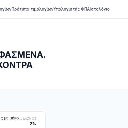
ογίων
Πρότυπα τιμολογίων
Υπολογιστής ΦΠΑ
Ιστολόγιο
ΥΦΑΣΜΕΝΑ.
 ΧΟΝΤΡΑ
Βάτες από υφαντικές ύλες και είδη από τις βάτες αυτές. Υφαντικές ίνες με μήκος που δεν υπερβαίνει τα 5 mm (χνούδι από την επεξεργασία των υφασμάτων), κόμποι και σφαιρίδια από υφαντικές ύλες
ΔΑΣΜΌΣ
2%