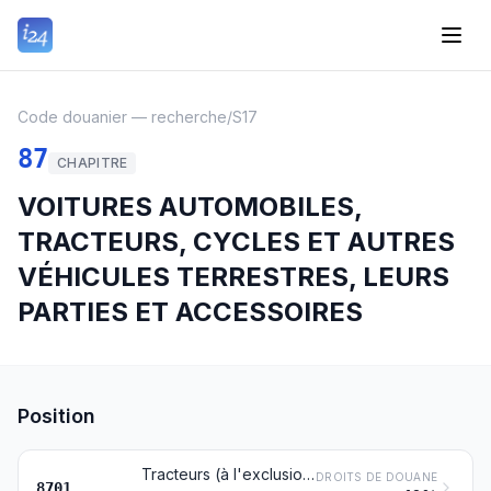
Code douanier — recherche
/
S17
87
CHAPITRE
VOITURES AUTOMOBILES,
TRACTEURS, CYCLES ET AUTRES
VÉHICULES TERRESTRES, LEURS
PARTIES ET ACCESSOIRES
Position
Tracteurs (à l'exclusion des chariots-tracteurs du no 8709)
DROITS DE DOUANE
8701