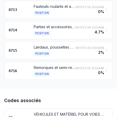
Fauteuils roulants et autres véhicules pour invalides, même avec moteur ou autre mécanisme de propulsion
DROITS DE DOUANE
8713
0%
POSITION
Parties et accessoires des véhicules des nos 8711 à 8713
DROITS DE DOUANE
8714
4.7%
POSITION
Landaus, poussettes et voitures similaires pour le transport des enfants, et leurs parties
DROITS DE DOUANE
8715
2%
POSITION
Remorques et semi-remorques pour tous véhicules; autres véhicules non automobiles; leurs parties
DROITS DE DOUANE
8716
0%
POSITION
Codes associés
VÉHICULES ET MATÉRIEL POUR VOIES FERRÉES OU SIMILAIRES ET LEURS PARTIES; APPAREILS MÉCANIQUES (Y COMPRIS ÉLECTROMÉCANIQUES) DE SIGNALISATION POUR VOIES DE COMMUNICATIONS