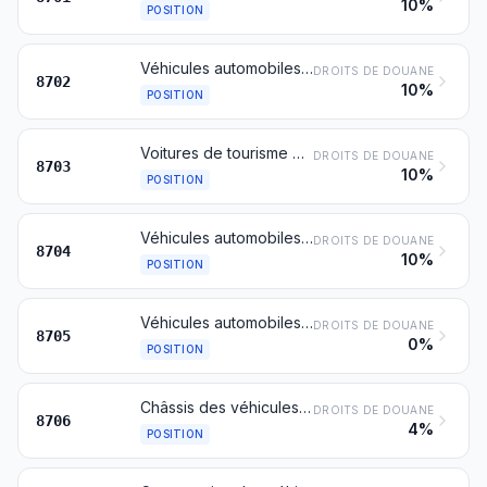
10%
POSITION
Véhicules automobiles pour le transport de dix personnes ou plus, chauffeur inclus
DROITS DE DOUANE
8702
10%
POSITION
Voitures de tourisme et autres véhicules automobiles principalement conçus pour le transport de personnes (autres que ceux du no 8702), y compris les voitures du type « break » et les voitures de course
DROITS DE DOUANE
8703
10%
POSITION
Véhicules automobiles pour le transport de marchandises
DROITS DE DOUANE
8704
10%
POSITION
Véhicules automobiles à usages spéciaux, autres que ceux principalement conçus pour le transport de personnes ou de marchandises (dépanneuses, camions-grues, voitures de lutte contre l'incendie, camions-bétonnières, voitures balayeuses, voitures épandeuses, voitures-ateliers, voitures radiologiques, par exemple)
DROITS DE DOUANE
8705
0%
POSITION
Châssis des véhicules automobiles des nos 8701 à 8705, équipés de leur moteur
DROITS DE DOUANE
8706
4%
POSITION