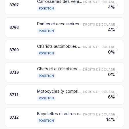
Carrosseries des véhicules automobiles des nos 8701 à 8705, y compris les cabines
DROITS DE DOUANE
8707
4%
POSITION
Parties et accessoires des véhicules automobiles des nos 8701 à 8705
DROITS DE DOUANE
8708
4%
POSITION
Chariots automobiles non munis d'un dispositif de levage, des types utilisés dans les usines, les entrepôts, les ports ou les aéroports pour le transport des marchandises sur de courtes distances; chariots-tracteurs des types utilisés dans les gares; leurs parties
DROITS DE DOUANE
8709
0%
POSITION
Chars et automobiles blindées de combat, armés ou non; leurs parties
DROITS DE DOUANE
8710
0%
POSITION
Motocycles (y compris les cyclomoteurs) et cycles équipés d'un moteur auxiliaire, avec ou sans side-cars; side-cars
DROITS DE DOUANE
8711
6%
POSITION
Bicyclettes et autres cycles (y compris les triporteurs), sans moteur
DROITS DE DOUANE
8712
14%
POSITION