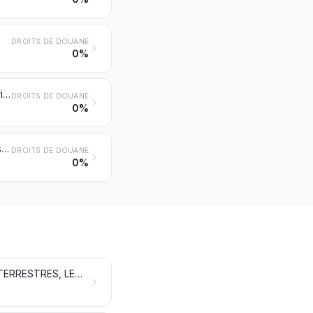
DROITS DE DOUANE
0%
Matériel fixe de voies ferrées ou similaires; appareils mécaniques (y compris électromécaniques) de signalisation, de sécurité, de contrôle ou de commande pour voies ferrées ou similaires, routières ou fluviales, aires ou parcs de stationnement, installations portuaires ou aérodromes; leurs parties
DROITS DE DOUANE
0%
Cadres et conteneurs (y compris les conteneurs-citernes et les conteneurs-réservoirs) spécialement conçus et équipés pour un ou plusieurs modes de transport
DROITS DE DOUANE
0%
VOITURES AUTOMOBILES, TRACTEURS, CYCLES ET AUTRES VÉHICULES TERRESTRES, LEURS PARTIES ET ACCESSOIRES