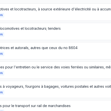
Locomoti
ON
locomotives et locotracteurs; tenders
ON
trices et autorails, autres que ceux du no 8604
ON
Véhicules pour l'entr
ON
ON
 pour le transport sur rail de marchandises