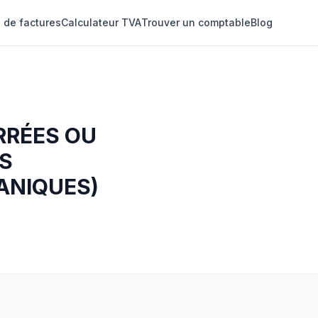
 de factures
Calculateur TVA
Trouver un comptable
Blog
RRÉES OU
LS
ANIQUES)