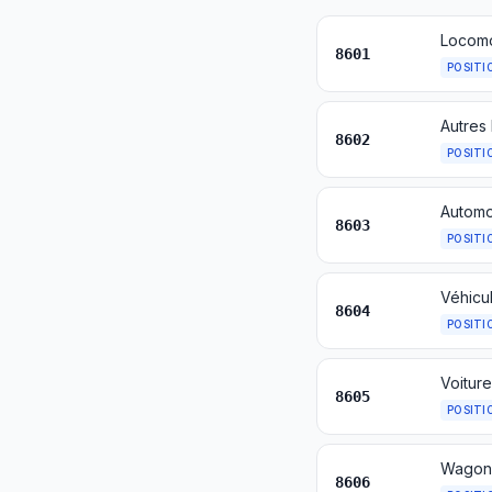
8601
POSITI
Autres 
8602
POSITI
Automo
8603
POSITI
8604
POSITI
8605
POSITI
Wagons
8606