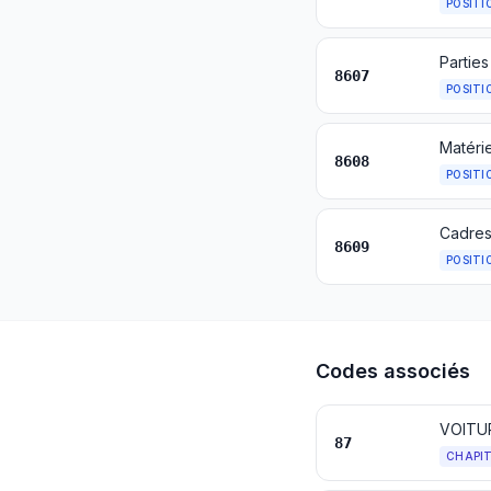
POSITI
Parties
8607
POSITI
8608
POSITI
8609
POSITI
Codes associés
87
CHAPI