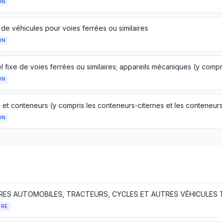
ON
 de véhicules pour voies ferrées ou similaires
ON
ON
ON
TRE