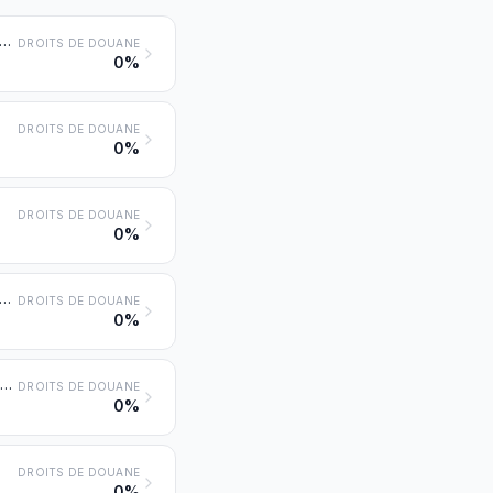
ves et locotracteurs, à source extérieure d'électricité ou à accumulateurs électriques
DROITS DE DOUANE
0%
DROITS DE DOUANE
0%
DROITS DE DOUANE
0%
etien ou le service des voies ferrées ou similaires, même autopropulsés (wagons-ateliers, wagons-grues, wagons équipés de bourreuses à ballast, aligneuses pour voies, voitures d'essais et draisines, par exemple)
DROITS DE DOUANE
0%
Voitures à voyageurs, fourgons à bagages, voitures postales et autres voitures spéciales, pour voies ferrées ou similaires (à l'exclusion des voitures du no 8604)
DROITS DE DOUANE
0%
DROITS DE DOUANE
0%