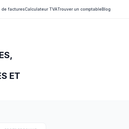
 de factures
Calculateur TVA
Trouver un comptable
Blog
ES,
ES ET