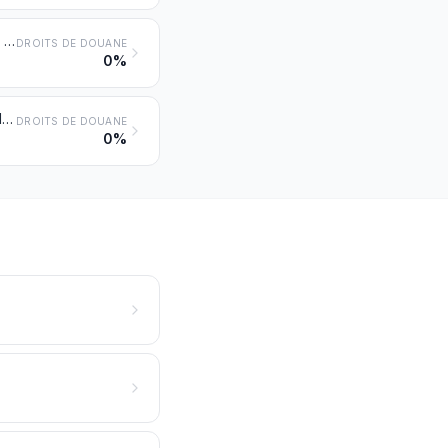
Pailles et balles de céréales brutes, même hachées, moulues, pressées ou agglomérées sous forme de pellets
DROITS DE DOUANE
0%
Rutabagas, betteraves fourragères, racines fourragères, foin, luzerne, trèfle, sainfoin, choux fourragers, lupin, vesces et produits fourragers similaires, même agglomérés sous forme de pellets
DROITS DE DOUANE
0%