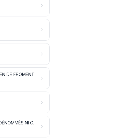
UTEN DE FROMENT
MATIÈRES À TRESSER ET AUTRES PRODUITS D'ORIGINE VÉGÉTALE, NON DÉNOMMÉS NI COMPRIS AILLEURS