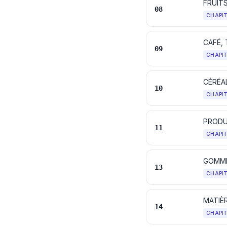
FRUIT
08
CHAPI
CAFÉ, 
09
CHAPI
CÉRÉA
10
CHAPI
PRODUI
11
CHAPI
GOMME
13
CHAPI
14
CHAPI