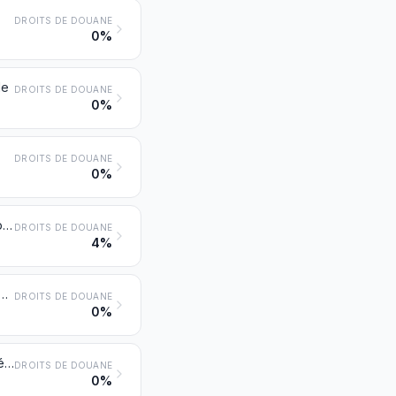
DROITS DE DOUANE
0%
de
DROITS DE DOUANE
0%
DROITS DE DOUANE
0%
Cônes de houblon frais ou secs, même broyés, moulus ou sous forme de pellets; lupuline
DROITS DE DOUANE
4%
its des espèces utilisées principalement en parfumerie, en médecine ou à usages insecticides, parasiticides ou similaires, frais, réfrigérés, congelés ou séchés, même coupés, concassés ou pulvérisés
DROITS DE DOUANE
0%
Caroubes, algues, betteraves à sucre et cannes à sucre, fraîches, réfrigérées, congelées ou séchées, même pulvérisées; noyaux et amandes de fruits et autres produits végétaux (y compris les racines de chicorée non torréfiées de la variété Cichorium intybus sativum), servant principalement à l'alimentation humaine, non dénommés ni compris ailleurs
DROITS DE DOUANE
0%