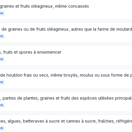
 graines et fruits oléagineux, même concassés
ON
 de graines ou de fruits oléagineux, autres que la farine de moutar
ON
s, fruits et spores à ensemencer
ON
ON
Plantes, parties de plantes, graines et fru
ON
ON