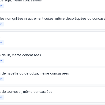
de soja, même concassées
ON
ON
h
ON
s de lin, même concassées
ON
s de navette ou de colza, même concassées
ON
s de tournesol, même concassées
ON