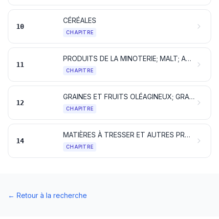
CÉRÉALES
10
CHAPITRE
PRODUITS DE LA MINOTERIE; MALT; AMIDONS ET FÉCULES; INULINE; GLUTEN DE FROMENT
11
CHAPITRE
GRAINES ET FRUITS OLÉAGINEUX; GRAINES, SEMENCES ET FRUITS DIVERS; PLANTES INDUSTRIELLES OU MÉDICINALES; PAILLES ET FOURRAGES
12
CHAPITRE
MATIÈRES À TRESSER ET AUTRES PRODUITS D'ORIGINE VÉGÉTALE, NON DÉNOMMÉS NI COMPRIS AILLEURS
14
CHAPITRE
←
Retour à la recherche