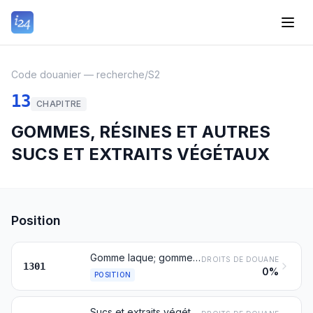
Code douanier — recherche
/
S2
13
CHAPITRE
GOMMES, RÉSINES ET AUTRES
SUCS ET EXTRAITS VÉGÉTAUX
Position
Gomme laque; gommes, résines, gommes-résines et oléorésines (baumes, par exemple), naturelles
DROITS DE DOUANE
1301
0%
POSITION
Sucs et extraits végétaux; matières pectiques, pectinates et pectates; agar-agar et autres mucilages et épaississants dérivés des végétaux, même modifiés