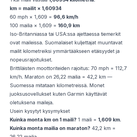
km = mailit × 1,60934
60 mph × 1,609 =
96,6 km/h
100 mailia × 1,609 =
160,9 km
Iso-Britanniassa tai USA:ssa ajettaessa tiemerkit
ovat maileissa. Suomalaiset kuljettajat muuntavat
mailit kilometreiksi ymmärtääkseen etäisyydet ja
nopeusrajoitukset.
Brittiläisten moottoriteiden rajoitus: 70 mph = 112,7
km/h. Maraton on 26,22 mailia = 42,2 km —
Suomessa mitataan kilometreissä. Monet
juoksusovellukset kuten Garmin käyttävät
oletuksena maileja.
Usein kysytyt kysymykset
Kuinka monta km on 1 maili?
1 maili =
1,609 km
.
Kuinka monta mailia on maraton?
42,2 km =
26,22 mailia.