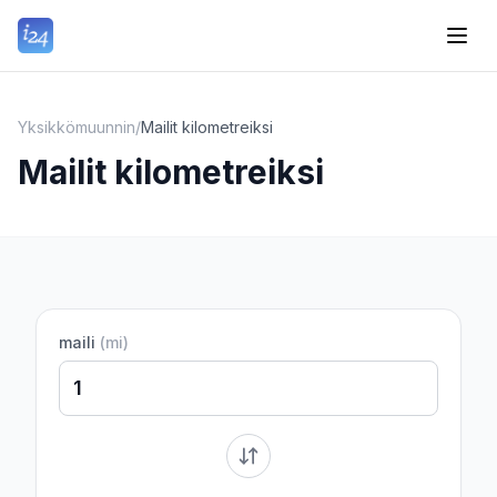
Yksikkömuunnin
/
Mailit kilometreiksi
Mailit kilometreiksi
maili
(
mi
)