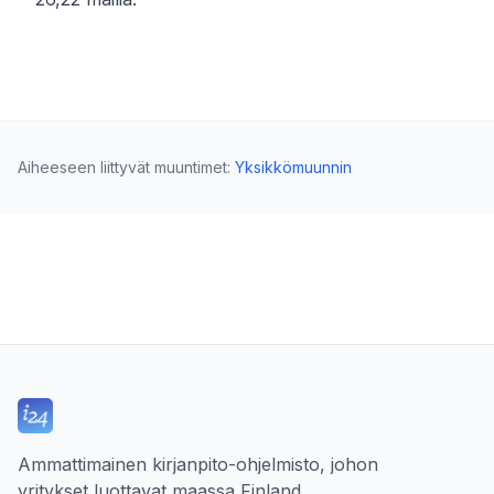
Aiheeseen liittyvät muuntimet
:
Yksikkömuunnin
Ammattimainen kirjanpito-ohjelmisto, johon
yritykset luottavat maassa Finland.