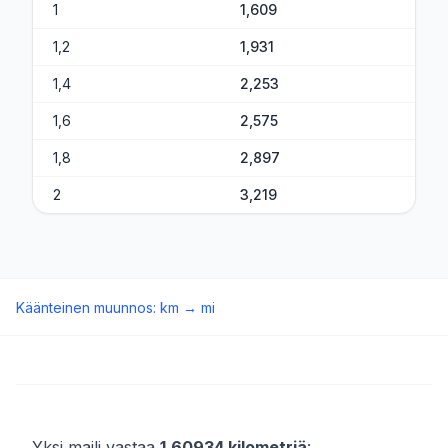
1
1,609
1,2
1,931
1,4
2,253
1,6
2,575
1,8
2,897
2
3,219
Käänteinen muunnos
:
km
→
mi
Yksi maili vastaa
1,60934 kilometriä
: