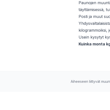
Paunojen muuntam
täyttämisessä, tul
Posti ja muut su
Yhdysvaltalaisis
kilogrammoiksi, 
Usein kysytyt k
Kuinka monta k
Aiheeseen liittyvät muun