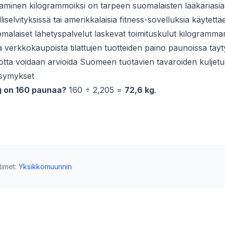
inen kilogrammoiksi on tarpeen suomalaisten lääkäriasiak
liselvityksissä tai amerikkalaisia fitness-sovelluksia käytettä
omalaiset lähetyspalvelut laskevat toimituskulut kilogramma
ta verkkokaupoista tilattujen tuotteiden paino paunoissa tä
jotta voidaan arvioida Suomeen tuotavien tavaroiden kuljetu
ysymykset
g on 160 paunaa?
160 ÷ 2,205 =
72,6 kg
.
timet
:
Yksikkömuunnin