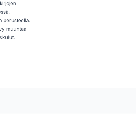
irjojen
essä.
n perusteella.
ytyy muuntaa
skulut.