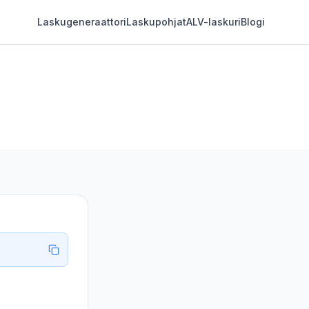
Laskugeneraattori
Laskupohjat
ALV-laskuri
Blogi