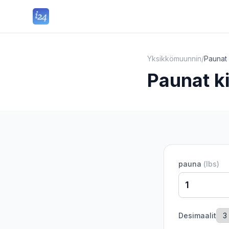
Yksikkömuunnin
/
Paunat 
Paunat ki
pauna
(
lbs
)
Desimaalit