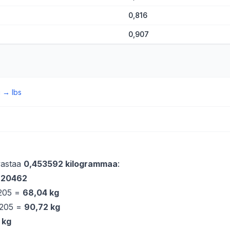
0,816
0,907
g
→
lbs
vastaa
0,453592 kilogrammaa
:
2,20462
,205 =
68,04 kg
,205 =
90,72 kg
 kg