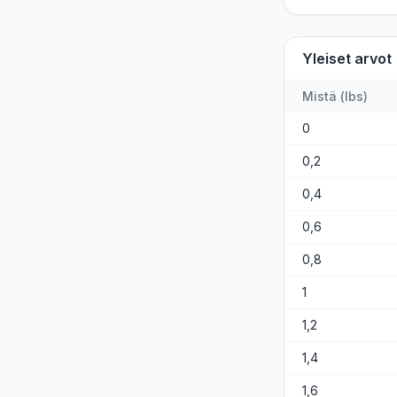
Yleiset arvot
Mistä
(
lbs
)
0
0,2
0,4
0,6
0,8
1
1,2
1,4
1,6