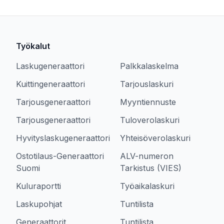
Työkalut
Laskugeneraattori
Palkkalaskelma
Kuittingeneraattori
Tarjouslaskuri
Tarjousgeneraattori
Myyntiennuste
Tarjousgeneraattori
Tuloverolaskuri
Hyvityslaskugeneraattori
Yhteisöverolaskuri
Ostotilaus-Generaattori
ALV-numeron
Suomi
Tarkistus (VIES)
Kuluraportti
Työaikalaskuri
Laskupohjat
Tuntilista
Generaattorit
Tuntilista