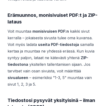
Erämuunnos, monisivuiset PDF:t ja ZIP-
lataus
Voit muuntaa
monisivuisen PDF:n
kaikki sivut
kerralla – jokaisesta sivusta tulee oma kuvansa.
Voit myös ladata
useita PDF-tiedostoja
samalla
kertaa ja muuntaa ne yhdessä erässä. Kun kuvia
syntyy paljon, lataat ne kätevästi yhtenä
ZIP-
tiedostona
yksitellen tallentamisen sijaan. Jos
tarvitset vain osan sivuista, voit määrittää
sivualueen
– esimerkiksi ”1-3, 5” muuntaa vain
sivut 1, 2, 3 ja 5.
Tiedostosi pysyvät yksityisinä – ilman