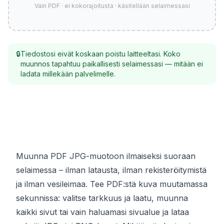
Vain PDF · ei kokorajoitusta · käsitellään selaimessasi
🔒
Tiedostosi eivät koskaan poistu laitteeltasi. Koko
muunnos tapahtuu paikallisesti selaimessasi — mitään ei
ladata millekään palvelimelle.
Muunna PDF JPG-muotoon ilmaiseksi suoraan
selaimessa – ilman latausta, ilman rekisteröitymistä
ja ilman vesileimaa. Tee PDF:stä kuva muutamassa
sekunnissa: valitse tarkkuus ja laatu, muunna
kaikki sivut tai vain haluamasi sivualue ja lataa