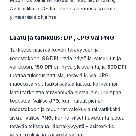
Muunnos toimii Windowsilla, Macilla, Linuxilla,
Androidilla ja iOS:llä – ilman asennusta ja ilman
ylimääräisiä ohjelmia.
Laatu ja tarkkuus: DPI, JPG vai PNG
Tarkkuus määrää kuvan terävyyden ja
tiedostokoon.
96 DPI
riittää näytöllä katseluun ja
verkkoon,
150 DPI
on hyvä yleisvalinta, ja
300 DPI
tuottaa tulostuslaatuisia, teräviä kuvia. JPG-
muodossa voit lisäksi säätää laatua: korkeampi
laatu tarkoittaa terävämpää kuvaa ja suurempaa
tiedostoa. Valitse
JPG
, kun haluat pienen
tiedostokoon ja muunnat valokuvia tai värikkäitä
sivuja. Valitse
PNG
, kun tarvitset häviötöntä laatua,
terävää tekstiä tai läpinäkyvyyttä – esimerkiksi
viivapiirroksia ja kaavioita varten.