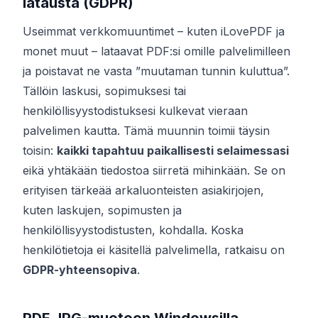
latausta (GDPR)
Useimmat verkkomuuntimet – kuten iLovePDF ja
monet muut – lataavat PDF:si omille palvelimilleen
ja poistavat ne vasta ”muutaman tunnin kuluttua”.
Tällöin laskusi, sopimuksesi tai
henkilöllisyystodistuksesi kulkevat vieraan
palvelimen kautta. Tämä muunnin toimii täysin
toisin:
kaikki tapahtuu paikallisesti selaimessasi
eikä yhtäkään tiedostoa siirretä mihinkään. Se on
erityisen tärkeää arkaluonteisten asiakirjojen,
kuten laskujen, sopimusten ja
henkilöllisyystodistusten, kohdalla. Koska
henkilötietoja ei käsitellä palvelimella, ratkaisu on
GDPR-yhteensopiva
.