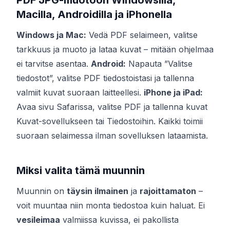
PDF JPG-muotoon Windowsilla,
Macilla, Androidilla ja iPhonella
Windows ja Mac:
Vedä PDF selaimeen, valitse
tarkkuus ja muoto ja lataa kuvat – mitään ohjelmaa
ei tarvitse asentaa.
Android:
Napauta ”Valitse
tiedostot”, valitse PDF tiedostoistasi ja tallenna
valmiit kuvat suoraan laitteellesi.
iPhone ja iPad:
Avaa sivu Safarissa, valitse PDF ja tallenna kuvat
Kuvat-sovellukseen tai Tiedostoihin. Kaikki toimii
suoraan selaimessa ilman sovelluksen lataamista.
Miksi valita tämä muunnin
Muunnin on
täysin ilmainen
ja
rajoittamaton
–
voit muuntaa niin monta tiedostoa kuin haluat. Ei
vesileimaa
valmiissa kuvissa, ei pakollista