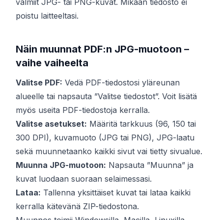
valmiit JPG- tai PNG-kuvat. Mikään tiedosto ei
poistu laitteeltasi.
Näin muunnat PDF:n JPG-muotoon –
vaihe vaiheelta
Valitse PDF:
Vedä PDF-tiedostosi yläreunan
alueelle tai napsauta ”Valitse tiedostot”. Voit lisätä
myös useita PDF-tiedostoja kerralla.
Valitse asetukset:
Määritä tarkkuus (96, 150 tai
300 DPI), kuvamuoto (JPG tai PNG), JPG-laatu
sekä muunnetaanko kaikki sivut vai tietty sivualue.
Muunna JPG-muotoon:
Napsauta ”Muunna” ja
kuvat luodaan suoraan selaimessasi.
Lataa:
Tallenna yksittäiset kuvat tai lataa kaikki
kerralla kätevänä ZIP-tiedostona.