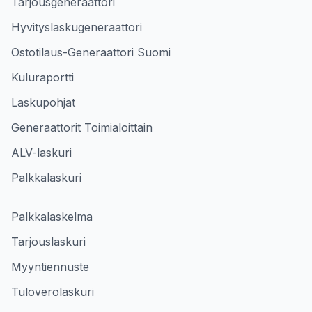
Tarjousgeneraattori
Hyvityslaskugeneraattori
Ostotilaus-Generaattori Suomi
Kuluraportti
Laskupohjat
Generaattorit Toimialoittain
ALV-laskuri
Palkkalaskuri
Palkkalaskelma
Tarjouslaskuri
Myyntiennuste
Tuloverolaskuri