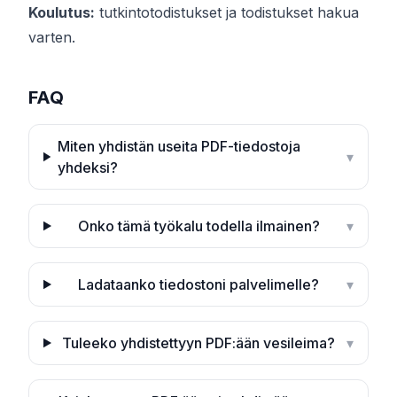
Koulutus:
tutkintotodistukset ja todistukset hakua
varten.
FAQ
Miten yhdistän useita PDF-tiedostoja
▾
yhdeksi?
Onko tämä työkalu todella ilmainen?
▾
Ladataanko tiedostoni palvelimelle?
▾
Tuleeko yhdistettyyn PDF:ään vesileima?
▾