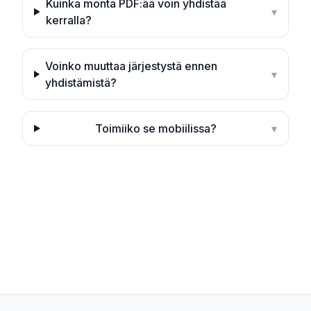
Kuinka monta PDF:ää voin yhdistää
▾
kerralla?
Voinko muuttaa järjestystä ennen
▾
yhdistämistä?
Toimiiko se mobiilissa?
▾