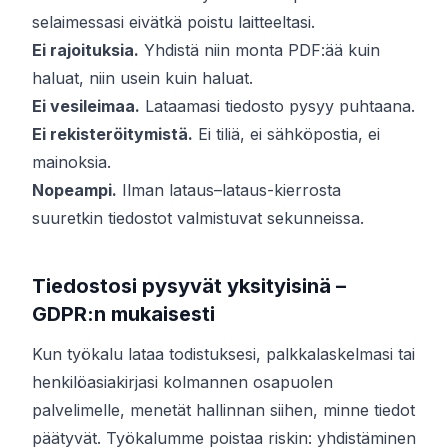
selaimessasi eivätkä poistu laitteeltasi.
Ei rajoituksia.
Yhdistä niin monta PDF:ää kuin
haluat, niin usein kuin haluat.
Ei vesileimaa.
Lataamasi tiedosto pysyy puhtaana.
Ei rekisteröitymistä.
Ei tiliä, ei sähköpostia, ei
mainoksia.
Nopeampi.
Ilman lataus–lataus-kierrosta
suuretkin tiedostot valmistuvat sekunneissa.
Tiedostosi pysyvät yksityisinä –
GDPR:n mukaisesti
Kun työkalu lataa todistuksesi, palkkalaskelmasi tai
henkilöasiakirjasi kolmannen osapuolen
palvelimelle, menetät hallinnan siihen, minne tiedot
päätyvät. Työkalumme poistaa riskin: yhdistäminen