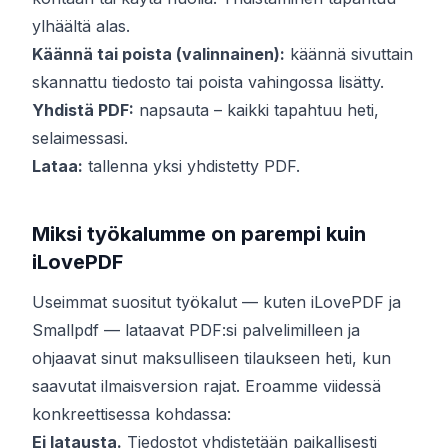
ylhäältä alas.
Käännä tai poista (valinnainen):
käännä sivuttain
skannattu tiedosto tai poista vahingossa lisätty.
Yhdistä PDF:
napsauta – kaikki tapahtuu heti,
selaimessasi.
Lataa:
tallenna yksi yhdistetty PDF.
Miksi työkalumme on parempi kuin
iLovePDF
Useimmat suositut työkalut — kuten iLovePDF ja
Smallpdf — lataavat PDF:si palvelimilleen ja
ohjaavat sinut maksulliseen tilaukseen heti, kun
saavutat ilmaisversion rajat. Eroamme viidessä
konkreettisessa kohdassa:
Ei latausta.
Tiedostot yhdistetään paikallisesti