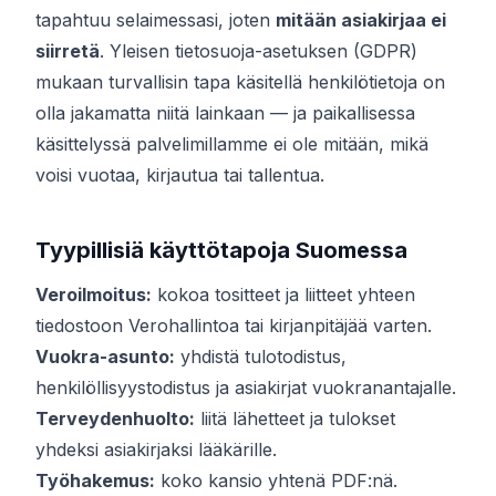
tapahtuu selaimessasi, joten
mitään asiakirjaa ei
siirretä
. Yleisen tietosuoja-asetuksen (GDPR)
mukaan turvallisin tapa käsitellä henkilötietoja on
olla jakamatta niitä lainkaan — ja paikallisessa
käsittelyssä palvelimillamme ei ole mitään, mikä
voisi vuotaa, kirjautua tai tallentua.
Tyypillisiä käyttötapoja Suomessa
Veroilmoitus:
kokoa tositteet ja liitteet yhteen
tiedostoon Verohallintoa tai kirjanpitäjää varten.
Vuokra-asunto:
yhdistä tulotodistus,
henkilöllisyystodistus ja asiakirjat vuokranantajalle.
Terveydenhuolto:
liitä lähetteet ja tulokset
yhdeksi asiakirjaksi lääkärille.
Työhakemus:
koko kansio yhtenä PDF:nä.