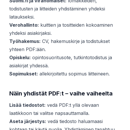
Suomi.fi ja viranomaiset:
lomakkeiden,
todistusten ja liitteiden yhdistäminen yhdeksi
lataukseksi.
Verohallinto:
kuittien ja tositteiden kokoaminen
yhdeksi asiakirjaksi.
Työhakemus:
CV, hakemuskirje ja todistukset
yhteen PDF:ään.
Opiskelu:
opintosuoritusote, tutkintotodistus ja
asiakirjat yhdessä.
Sopimukset:
allekirjoitettu sopimus liitteineen.
Näin yhdistät PDF:t – vaihe vaiheelta
Lisää tiedostot:
vedä PDF:t yllä olevaan
laatikkoon tai valitse napsauttamalla.
Aseta järjestys:
vedä tiedosto haluamaasi
kohtaan tai käytä nuolia. Yhdistäminen tapahtuu