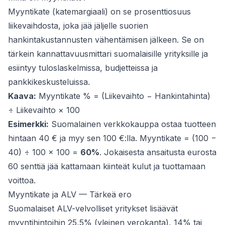
Myyntikate (katemargiaali) on se prosenttiosuus
liikevaihdosta, joka jää jäljelle suorien
hankintakustannusten vähentämisen jälkeen. Se on
tärkein kannattavuusmittari suomalaisille yrityksille ja
esiintyy tuloslaskelmissa, budjetteissa ja
pankkikeskusteluissa.
Kaava:
Myyntikate % = (Liikevaihto − Hankintahinta)
÷ Liikevaihto × 100
Esimerkki:
Suomalainen verkkokauppa ostaa tuotteen
hintaan 40 € ja myy sen 100 €:lla. Myyntikate = (100 −
40) ÷ 100 × 100 =
60%
. Jokaisesta ansaitusta eurosta
60 senttiä jää kattamaan kiinteät kulut ja tuottamaan
voittoa.
Myyntikate ja ALV — Tärkeä ero
Suomalaiset ALV-velvolliset yritykset lisäävät
myyntihintoihin 25,5% (yleinen verokanta), 14% tai