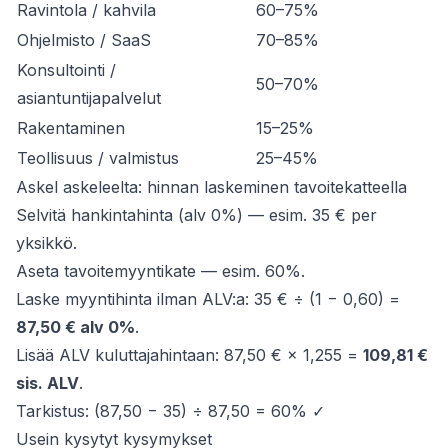
Ravintola / kahvila
60–75%
Ohjelmisto / SaaS
70–85%
Konsultointi /
50–70%
asiantuntijapalvelut
Rakentaminen
15–25%
Teollisuus / valmistus
25–45%
Askel askeleelta: hinnan laskeminen tavoitekatteella
Selvitä hankintahinta (alv 0%) — esim. 35 € per
yksikkö.
Aseta tavoitemyyntikate — esim. 60%.
Laske myyntihinta ilman ALV:a: 35 € ÷ (1 − 0,60) =
87,50 € alv 0%
.
Lisää ALV kuluttajahintaan: 87,50 € × 1,255 =
109,81 €
sis. ALV
.
Tarkistus: (87,50 − 35) ÷ 87,50 = 60% ✓
Usein kysytyt kysymykset