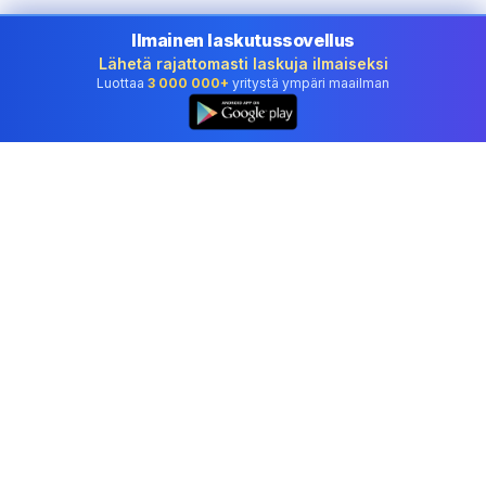
Ilmainen laskutussovellus
Lähetä rajattomasti laskuja ilmaiseksi
Luottaa
3 000 000+
yritystä ympäri maailman
Ammattimainen kirjanpito-ohjelmisto, johon
yritykset luottavat maassa Finland.
Työkalut