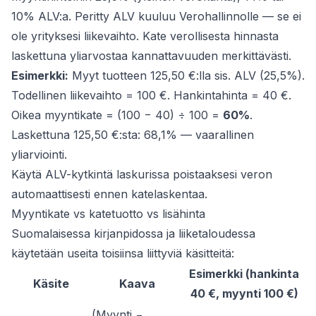
10% ALV:a. Peritty ALV kuuluu Verohallinnolle — se ei
ole yrityksesi liikevaihto. Kate verollisesta hinnasta
laskettuna yliarvostaa kannattavuuden merkittävästi.
Esimerkki:
Myyt tuotteen 125,50 €:lla sis. ALV (25,5%).
Todellinen liikevaihto = 100 €. Hankintahinta = 40 €.
Oikea myyntikate = (100 − 40) ÷ 100 =
60%
.
Laskettuna 125,50 €:sta: 68,1% — vaarallinen
yliarviointi.
Käytä ALV-kytkintä laskurissa poistaaksesi veron
automaattisesti ennen katelaskentaa.
Myyntikate vs katetuotto vs lisähinta
Suomalaisessa kirjanpidossa ja liiketaloudessa
käytetään useita toisiinsa liittyviä käsitteitä:
Esimerkki (hankinta
Käsite
Kaava
40 €, myynti 100 €)
(Myynti −