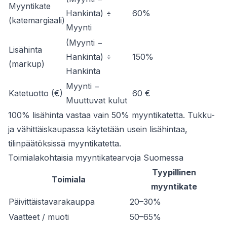
Myyntikate
Hankinta) ÷
60%
(katemargiaali)
Myynti
(Myynti −
Lisähinta
Hankinta) ÷
150%
(markup)
Hankinta
Myynti −
Katetuotto (€)
60 €
Muuttuvat kulut
100% lisähinta vastaa vain 50% myyntikatetta. Tukku-
ja vähittäiskaupassa käytetään usein lisähintaa,
tilinpäätöksissä myyntikatetta.
Toimialakohtaisia myyntikatearvoja Suomessa
Tyypillinen
Toimiala
myyntikate
Päivittäistavarakauppa
20–30%
Vaatteet / muoti
50–65%