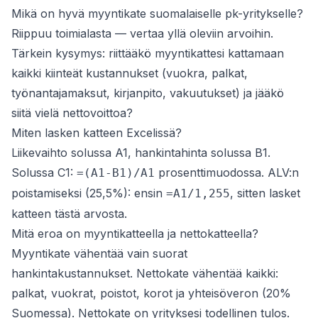
Mikä on hyvä myyntikate suomalaiselle pk-yritykselle?
Riippuu toimialasta — vertaa yllä oleviin arvoihin.
Tärkein kysymys: riittääkö myyntikattesi kattamaan
kaikki kiinteät kustannukset (vuokra, palkat,
työnantajamaksut, kirjanpito, vakuutukset) ja jääkö
siitä vielä nettovoittoa?
Miten lasken katteen Excelissä?
Liikevaihto solussa A1, hankintahinta solussa B1.
Solussa C1:
prosenttimuodossa. ALV:n
=(A1-B1)/A1
poistamiseksi (25,5%): ensin
, sitten lasket
=A1/1,255
katteen tästä arvosta.
Mitä eroa on myyntikatteella ja nettokatteella?
Myyntikate vähentää vain suorat
hankintakustannukset. Nettokate vähentää kaikki:
palkat, vuokrat, poistot, korot ja yhteisöveron (20%
Suomessa). Nettokate on yrityksesi todellinen tulos.