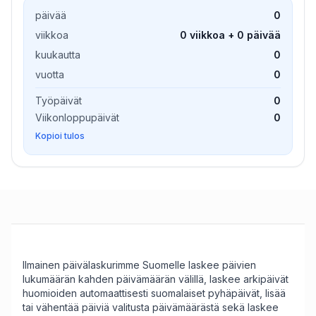
päivää
0
viikkoa
0 viikkoa + 0 päivää
kuukautta
0
vuotta
0
Työpäivät
0
Viikonloppupäivät
0
Kopioi tulos
Ilmainen päivälaskurimme Suomelle laskee päivien
lukumäärän kahden päivämäärän välillä, laskee arkipäivät
huomioiden automaattisesti suomalaiset pyhäpäivät, lisää
tai vähentää päiviä valitusta päivämäärästä sekä laskee