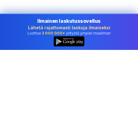
Ilmainen laskutussovellus
Lähetä rajattomasti laskuja ilmaiseksi
Luottaa
3 000 000+
yritystä ympäri maailman
Ammattimainen kirjanpito-ohjelmisto, johon
yritykset luottavat maassa Finland.