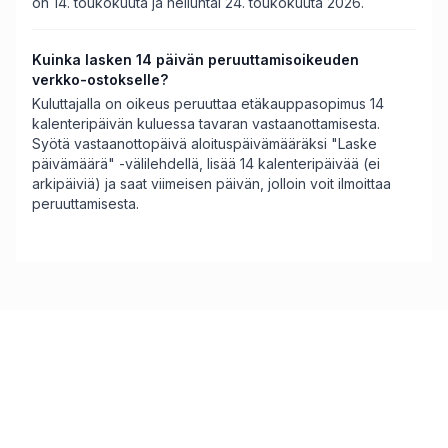
on 14. toukokuuta ja helluntai 24. toukokuuta 2026.
Kuinka lasken 14 päivän peruuttamisoikeuden
verkko-ostokselle?
Kuluttajalla on oikeus peruuttaa etäkauppasopimus 14
kalenteripäivän kuluessa tavaran vastaanottamisesta.
Syötä vastaanottopäivä aloituspäivämääräksi "Laske
päivämäärä" -välilehdellä, lisää 14 kalenteripäivää (ei
arkipäiviä) ja saat viimeisen päivän, jolloin voit ilmoittaa
peruuttamisesta.