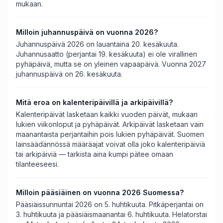
mukaan.
Milloin juhannuspäivä on vuonna 2026?
Juhannuspäivä 2026 on lauantaina 20. kesäkuuta.
Juhannusaatto (perjantai 19. kesäkuuta) ei ole virallinen
pyhäpäivä, mutta se on yleinen vapaapäivä. Vuonna 2027
juhannuspäivä on 26. kesäkuuta.
Mitä eroa on kalenteripäivillä ja arkipäivillä?
Kalenteripäivät lasketaan kaikki vuoden päivät, mukaan
lukien viikonloput ja pyhäpäivät. Arkipäivät lasketaan vain
maanantaista perjantaihin pois lukien pyhäpäivät. Suomen
lainsäädännössä määräajat voivat olla joko kalenteripäiviä
tai arkipäiviä — tarkista aina kumpi pätee omaan
tilanteeseesi.
Milloin pääsiäinen on vuonna 2026 Suomessa?
Pääsiäissunnuntai 2026 on 5. huhtikuuta. Pitkäperjantai on
3. huhtikuuta ja pääsiäismaanantai 6. huhtikuuta. Helatorstai