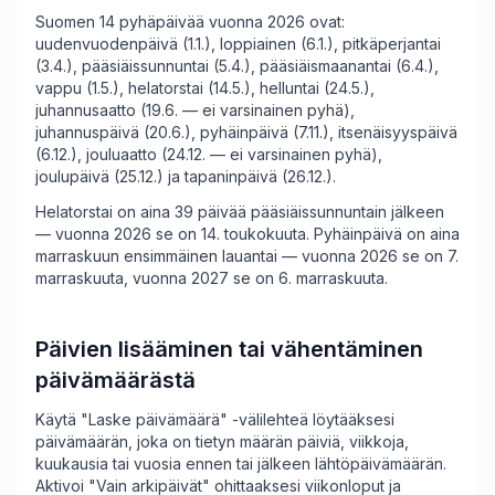
Suomen 14 pyhäpäivää vuonna 2026 ovat:
uudenvuodenpäivä (1.1.), loppiainen (6.1.), pitkäperjantai
(3.4.), pääsiäissunnuntai (5.4.), pääsiäismaanantai (6.4.),
vappu (1.5.), helatorstai (14.5.), helluntai (24.5.),
juhannusaatto (19.6. — ei varsinainen pyhä),
juhannuspäivä (20.6.), pyhäinpäivä (7.11.), itsenäisyyspäivä
(6.12.), jouluaatto (24.12. — ei varsinainen pyhä),
joulupäivä (25.12.) ja tapaninpäivä (26.12.).
Helatorstai on aina 39 päivää pääsiäissunnuntain jälkeen
— vuonna 2026 se on 14. toukokuuta. Pyhäinpäivä on aina
marraskuun ensimmäinen lauantai — vuonna 2026 se on 7.
marraskuuta, vuonna 2027 se on 6. marraskuuta.
Päivien lisääminen tai vähentäminen
päivämäärästä
Käytä "Laske päivämäärä" -välilehteä löytääksesi
päivämäärän, joka on tietyn määrän päiviä, viikkoja,
kuukausia tai vuosia ennen tai jälkeen lähtöpäivämäärän.
Aktivoi "Vain arkipäivät" ohittaaksesi viikonloput ja