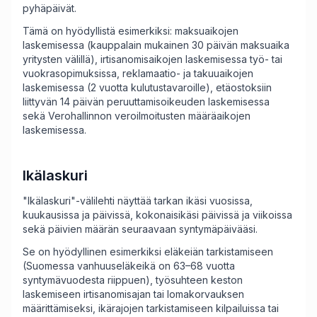
pyhäpäivät.
Tämä on hyödyllistä esimerkiksi: maksuaikojen
laskemisessa (kauppalain mukainen 30 päivän maksuaika
yritysten välillä), irtisanomisaikojen laskemisessa työ- tai
vuokrasopimuksissa, reklamaatio- ja takuuaikojen
laskemisessa (2 vuotta kulutustavaroille), etäostoksiin
liittyvän 14 päivän peruuttamisoikeuden laskemisessa
sekä Verohallinnon veroilmoitusten määräaikojen
laskemisessa.
Ikälaskuri
"Ikälaskuri"-välilehti näyttää tarkan ikäsi vuosissa,
kuukausissa ja päivissä, kokonaisikäsi päivissä ja viikoissa
sekä päivien määrän seuraavaan syntymäpäivääsi.
Se on hyödyllinen esimerkiksi eläkeiän tarkistamiseen
(Suomessa vanhuuseläkeikä on 63–68 vuotta
syntymävuodesta riippuen), työsuhteen keston
laskemiseen irtisanomisajan tai lomakorvauksen
määrittämiseksi, ikärajojen tarkistamiseen kilpailuissa tai