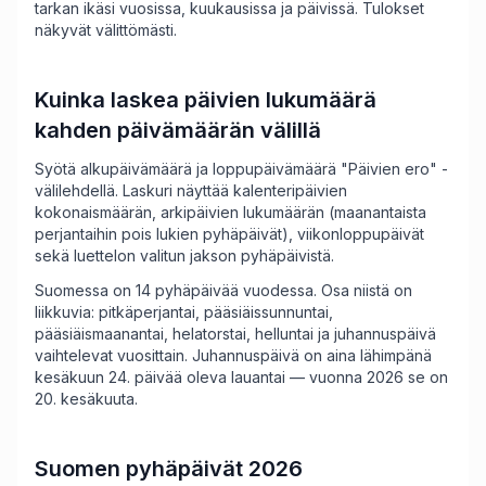
tarkan ikäsi vuosissa, kuukausissa ja päivissä. Tulokset
näkyvät välittömästi.
Kuinka laskea päivien lukumäärä
kahden päivämäärän välillä
Syötä alkupäivämäärä ja loppupäivämäärä "Päivien ero" -
välilehdellä. Laskuri näyttää kalenteripäivien
kokonaismäärän, arkipäivien lukumäärän (maanantaista
perjantaihin pois lukien pyhäpäivät), viikonloppupäivät
sekä luettelon valitun jakson pyhäpäivistä.
Suomessa on 14 pyhäpäivää vuodessa. Osa niistä on
liikkuvia: pitkäperjantai, pääsiäissunnuntai,
pääsiäismaanantai, helatorstai, helluntai ja juhannuspäivä
vaihtelevat vuosittain. Juhannuspäivä on aina lähimpänä
kesäkuun 24. päivää oleva lauantai — vuonna 2026 se on
20. kesäkuuta.
Suomen pyhäpäivät 2026