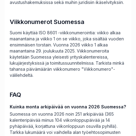
avustushakemuksissa sekä muihin juridisiin ikäselvityksiin.
Viikkonumerot Suomessa
Suomi käyttää ISO 8601 -viikkonumerointia: viikko alkaa
maanantaina ja viikko 1 on se viikko, joka sisältää vuoden
ensimmäisen torstain. Vuonna 2026 viikko 1 alkaa
maanantaina 29. joulukuuta 2025. Viikkonumeroita
käytetään Suomessa yleisesti yrityskalentereissa,
lukujärjestyksissä ja toimitussuunnitelmissa. Tarkista minkä
tahansa päivämäärän viikkonumero "Viikkonumero"-
välilehdeltä.
FAQ
Kuinka monta arkipäivää on vuonna 2026 Suomessa?
Suomessa on vuonna 2026 noin 251 arkipäivää (365
kalenteripäivää miinus 104 viikonloppupäivää ja 14
pyhäpäivää, korjattuna viikonloppuun osuvilla pyhillä).
Tarkka lukumäärä voi vaihdella alan työehtosopimusten