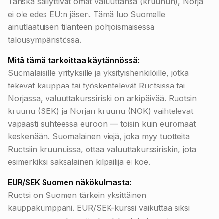
Tanska säilyttivät omat valuuttansa (kruunun), Norja
ei ole edes EU:n jäsen. Tämä luo Suomelle
ainutlaatuisen tilanteen pohjoismaisessa
talousympäristössä.
Mitä tämä tarkoittaa käytännössä:
Suomalaisille yrityksille ja yksityishenkilöille, jotka
tekevät kauppaa tai työskentelevät Ruotsissa tai
Norjassa, valuuttakurssiriski on arkipäivää. Ruotsin
kruunu (SEK) ja Norjan kruunu (NOK) vaihtelevat
vapaasti suhteessa euroon — toisin kuin euromaat
keskenään. Suomalainen viejä, joka myy tuotteita
Ruotsiin kruunuissa, ottaa valuuttakurssiriskin, jota
esimerkiksi saksalainen kilpailija ei koe.
EUR/SEK Suomen näkökulmasta:
Ruotsi on Suomen tärkein yksittäinen
kauppakumppani. EUR/SEK-kurssi vaikuttaa siksi