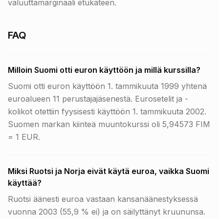
valuuttamarginaali etukäteen.
FAQ
Milloin Suomi otti euron käyttöön ja millä kurssilla?
Suomi otti euron käyttöön 1. tammikuuta 1999 yhtenä
euroalueen 11 perustajajäsenestä. Eurosetelit ja -
kolikot otettiin fyysisesti käyttöön 1. tammikuuta 2002.
Suomen markan kiinteä muuntokurssi oli 5,94573 FIM
= 1 EUR.
Miksi Ruotsi ja Norja eivät käytä euroa, vaikka Suomi
käyttää?
Ruotsi äänesti euroa vastaan kansanäänestyksessä
vuonna 2003 (55,9 % ei) ja on säilyttänyt kruununsa.