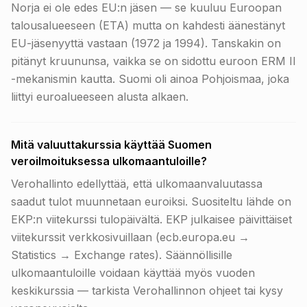
Norja ei ole edes EU:n jäsen — se kuuluu Euroopan
talousalueeseen (ETA) mutta on kahdesti äänestänyt
EU-jäsenyyttä vastaan (1972 ja 1994). Tanskakin on
pitänyt kruununsa, vaikka se on sidottu euroon ERM II
-mekanismin kautta. Suomi oli ainoa Pohjoismaa, joka
liittyi euroalueeseen alusta alkaen.
Mitä valuuttakurssia käyttää Suomen
veroilmoituksessa ulkomaantuloille?
Verohallinto edellyttää, että ulkomaanvaluutassa
saadut tulot muunnetaan euroiksi. Suositeltu lähde on
EKP:n viitekurssi tulopäivältä. EKP julkaisee päivittäiset
viitekurssit verkkosivuillaan (ecb.europa.eu →
Statistics → Exchange rates). Säännöllisille
ulkomaantuloille voidaan käyttää myös vuoden
keskikurssia — tarkista Verohallinnon ohjeet tai kysy