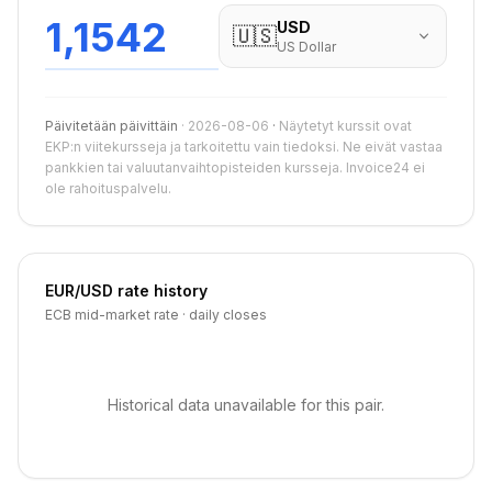
1,1542
USD
🇺🇸
US Dollar
Päivitetään päivittäin
·
2026-08-06
·
Näytetyt kurssit ovat
EKP:n viitekursseja ja tarkoitettu vain tiedoksi. Ne eivät vastaa
pankkien tai valuutanvaihtopisteiden kursseja. Invoice24 ei
ole rahoituspalvelu.
EUR
/
USD
rate history
ECB mid-market rate · daily closes
Historical data unavailable for this pair.