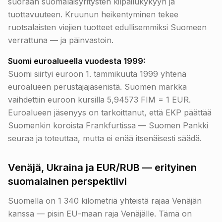
suoraan suomalaisyritysten kilpailukykyyn ja
tuottavuuteen. Kruunun heikentyminen tekee
ruotsalaisten viejien tuotteet edullisemmiksi Suomeen
verrattuna — ja päinvastoin.
Suomi euroalueella vuodesta 1999:
Suomi siirtyi euroon 1. tammikuuta 1999 yhtenä
euroalueen perustajajäsenistä. Suomen markka
vaihdettiin euroon kursilla 5,94573 FIM = 1 EUR.
Euroalueen jäsenyys on tarkoittanut, että EKP päättää
Suomenkin koroista Frankfurtissa — Suomen Pankki
seuraa ja toteuttaa, mutta ei enää itsenäisesti säädä.
Venäjä, Ukraina ja EUR/RUB — erityinen
suomalainen perspektiivi
Suomella on 1 340 kilometriä yhteistä rajaa Venäjän
kanssa — pisin EU-maan raja Venäjälle. Tämä on