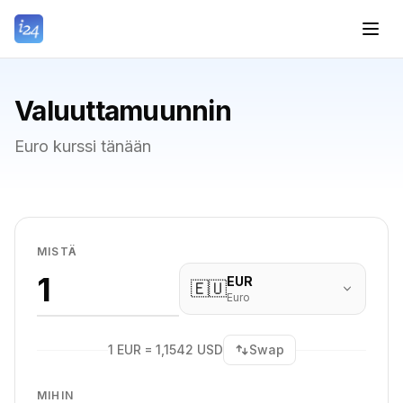
Valuuttamuunnin
Euro kurssi tänään
MISTÄ
EUR
🇪🇺
Euro
1 EUR = 1,1542 USD
Swap
MIHIN