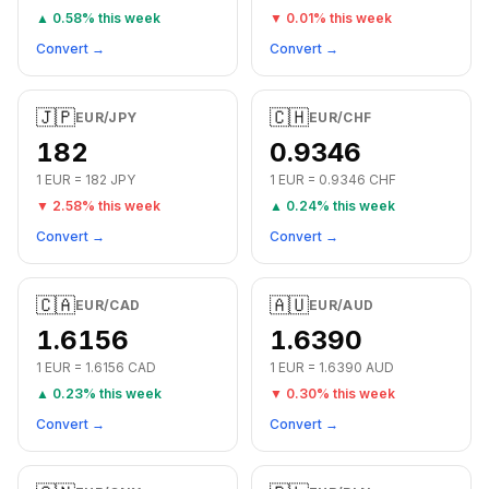
▲
0.58
% this week
▼
0.01
% this week
Convert →
Convert →
🇯🇵
🇨🇭
EUR
/
JPY
EUR
/
CHF
182
0.9346
1
EUR
=
182
JPY
1
EUR
=
0.9346
CHF
▼
2.58
% this week
▲
0.24
% this week
Convert →
Convert →
🇨🇦
🇦🇺
EUR
/
CAD
EUR
/
AUD
1.6156
1.6390
1
EUR
=
1.6156
CAD
1
EUR
=
1.6390
AUD
▲
0.23
% this week
▼
0.30
% this week
Convert →
Convert →