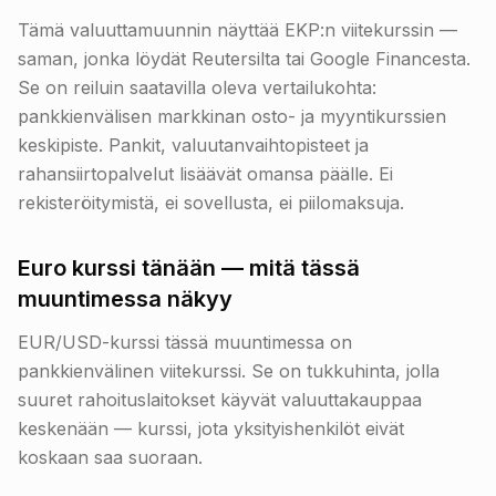
Tämä valuuttamuunnin näyttää EKP:n viitekurssin —
saman, jonka löydät Reutersilta tai Google Financesta.
Se on reiluin saatavilla oleva vertailukohta:
pankkienvälisen markkinan osto- ja myyntikurssien
keskipiste. Pankit, valuutanvaihtopisteet ja
rahansiirtopalvelut lisäävät omansa päälle. Ei
rekisteröitymistä, ei sovellusta, ei piilomaksuja.
Euro kurssi tänään — mitä tässä
muuntimessa näkyy
EUR/USD-kurssi tässä muuntimessa on
pankkienvälinen viitekurssi. Se on tukkuhinta, jolla
suuret rahoituslaitokset käyvät valuuttakauppaa
keskenään — kurssi, jota yksityishenkilöt eivät
koskaan saa suoraan.