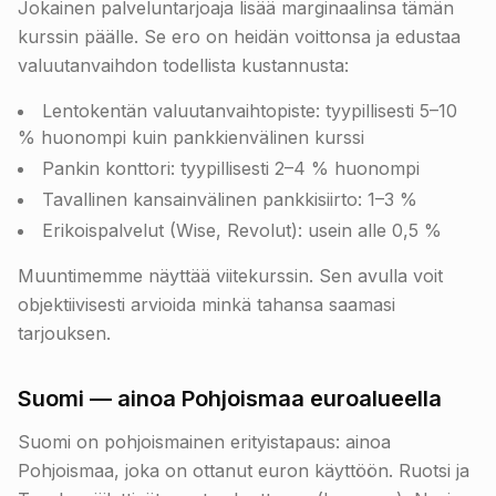
Jokainen palveluntarjoaja lisää marginaalinsa tämän
kurssin päälle. Se ero on heidän voittonsa ja edustaa
valuutanvaihdon todellista kustannusta:
Lentokentän valuutanvaihtopiste: tyypillisesti 5–10
% huonompi kuin pankkienvälinen kurssi
Pankin konttori: tyypillisesti 2–4 % huonompi
Tavallinen kansainvälinen pankkisiirto: 1–3 %
Erikoispalvelut (Wise, Revolut): usein alle 0,5 %
Muuntimemme näyttää viitekurssin. Sen avulla voit
objektiivisesti arvioida minkä tahansa saamasi
tarjouksen.
Suomi — ainoa Pohjoismaa euroalueella
Suomi on pohjoismainen erityistapaus: ainoa
Pohjoismaa, joka on ottanut euron käyttöön. Ruotsi ja