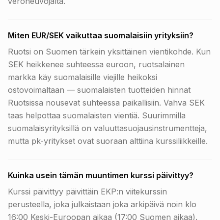
veroneuvojalta.
Miten EUR/SEK vaikuttaa suomalaisiin yrityksiin?
Ruotsi on Suomen tärkein yksittäinen vientikohde. Kun
SEK heikkenee suhteessa euroon, ruotsalainen
markka käy suomalaisille viejille heikoksi
ostovoimaltaan — suomalaisten tuotteiden hinnat
Ruotsissa nousevat suhteessa paikallisiin. Vahva SEK
taas helpottaa suomalaisten vientiä. Suurimmilla
suomalaisyrityksillä on valuuttasuojausinstrumentteja,
mutta pk-yritykset ovat suoraan alttiina kurssiliikkeille.
Kuinka usein tämän muuntimen kurssi päivittyy?
Kurssi päivittyy päivittäin EKP:n viitekurssin
perusteella, joka julkaistaan joka arkipäivä noin klo
16:00 Keski-Euroopan aikaa (17:00 Suomen aikaa).