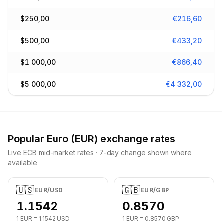
$
250,00
€
216,60
$
500,00
€
433,20
$
1 000,00
€
866,40
$
5 000,00
€
4 332,00
Popular
Euro
(
EUR
) exchange rates
Live ECB mid-market rates · 7-day change shown where
available
🇺🇸
🇬🇧
EUR
/
USD
EUR
/
GBP
1.1542
0.8570
1
EUR
=
1.1542
USD
1
EUR
=
0.8570
GBP