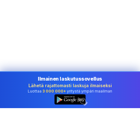
Ilmainen laskutussovellus
Lähetä rajattomasti laskuja ilmaiseksi
Luottaa
3 000 000+
yritystä ympäri maailman
👆