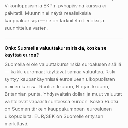
Viikonloppuisin ja EKP:n pyhäpäivinä kurssia ei
päivitetä. Muunnin ei näytä reaaliaikaisia
kauppakursseja — se on tarkoitettu tiedoksi ja
suunnittelua varten.
Onko Suomella valuuttakurssiriskiä, koska se
käyttää euroa?
Suomella ei ole valuuttakurssiriskiä euroalueen sisällä
— kaikki euromaat käyttävät samaa valuuttaa. Riski
syntyy kaupankäynnissä euroalueen ulkopuolisten
maiden kanssa: Ruotsin kruunu, Norjan kruunu,
Britannian punta, Yhdysvaltain dollari ja muut valuutat
vaihtelevat vapaasti suhteessa euroon. Koska Ruotsi
on Suomen tärkein kauppakumppani euroalueen
ulkopuolelta, EUR/SEK on Suomelle erityisen
merkittävä.