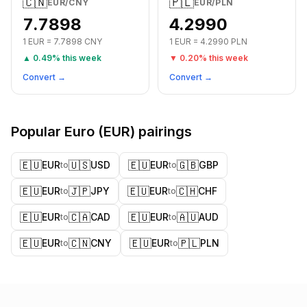
🇨🇳
🇵🇱
EUR
/
CNY
EUR
/
PLN
7.7898
4.2990
1
EUR
=
7.7898
CNY
1
EUR
=
4.2990
PLN
▲
0.49
% this week
▼
0.20
% this week
Convert →
Convert →
Popular
Euro
(
EUR
) pairings
🇪🇺
🇺🇸
🇪🇺
🇬🇧
EUR
USD
EUR
GBP
to
to
🇪🇺
🇯🇵
🇪🇺
🇨🇭
EUR
JPY
EUR
CHF
to
to
🇪🇺
🇨🇦
🇪🇺
🇦🇺
EUR
CAD
EUR
AUD
to
to
🇪🇺
🇨🇳
🇪🇺
🇵🇱
EUR
CNY
EUR
PLN
to
to