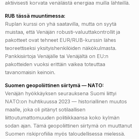
aktiivisesti korvata venäläistä energiaa muilla lähteillä.
RUB tässä muuntimessa:
Ruplan kurssi on yhä saatavilla, mutta on syytä
muistaa, että Venäjän robusti-valuuttakontrollit ja
pakotteet ovat tehneet EUR/RUB-kurssin lähes
teoreettiseksi yksityishenkilöiden näkökulmasta.
Pankkisiirtoja Venäjälle tai Venäjältä on EU:n
pakotteiden vuoksi erittäin vaikea toteuttaa
tavanomaisin keinoin.
Suomen geopoliittinen siirtymä — NATO:
Venäjän hyökkäyksen seurauksena Suomi liittyi
NATO:on huhtikuussa 2023 — historiallinen muutos
maalle, joka oli pitänyt sotilaallisen
liittoutumattomuuden politiikkaansa koko kylmän
sodan ajan. Tämä geopoliittinen siirtymä on muuttanut
Suomen riskiprofiilia myös taloudellisessa mielessä.