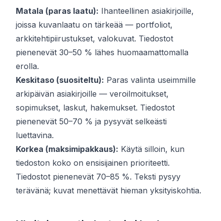
Matala (paras laatu):
Ihanteellinen asiakirjoille,
joissa kuvanlaatu on tärkeää — portfoliot,
arkkitehtipiirustukset, valokuvat. Tiedostot
pienenevät 30–50 % lähes huomaamattomalla
erolla.
Keskitaso (suositeltu):
Paras valinta useimmille
arkipäivän asiakirjoille — veroilmoitukset,
sopimukset, laskut, hakemukset. Tiedostot
pienenevät 50–70 % ja pysyvät selkeästi
luettavina.
Korkea (maksimipakkaus):
Käytä silloin, kun
tiedoston koko on ensisijainen prioriteetti.
Tiedostot pienenevät 70–85 %. Teksti pysyy
terävänä; kuvat menettävät hieman yksityiskohtia.