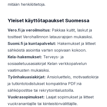
mitään henkilötietoja.
Yleiset käyttötapaukset Suomessa
Vero.fi ja veroilmoitus:
Pakkaa kuitit, laskut ja
tositteet Verohallinnon latausrajojen mukaisiksi.
Suomi.fi ja kuntapalvelut:
Hakemukset ja liitteet
sähköistä asiointia varten sopivaan kokoon.
Kela-hakemukset:
Terveys- ja
sosiaalietuusasiakirjat Kelan verkkopalvelun
vaatimusten mukaisiksi.
Työnhakuasiakirjat:
Ansioluettelo, motivaatiokirje
ja tutkintotodistukset kompaktina PDF:nä
sähköpostitse tai rekrytointialustoilla.
Vuokrasopimukset:
Laajat sopimukset ja liitteet
vuokranantajille tai kiinteistönvälittäjille.