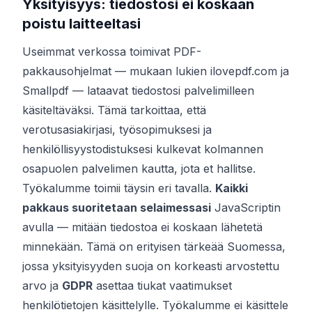
Yksityisyys: tiedostosi ei koskaan
poistu laitteeltasi
Useimmat verkossa toimivat PDF-
pakkausohjelmat — mukaan lukien ilovepdf.com ja
Smallpdf — lataavat tiedostosi palvelimilleen
käsiteltäväksi. Tämä tarkoittaa, että
verotusasiakirjasi, työsopimuksesi ja
henkilöllisyystodistuksesi kulkevat kolmannen
osapuolen palvelimen kautta, jota et hallitse.
Työkalumme toimii täysin eri tavalla.
Kaikki
pakkaus suoritetaan selaimessasi
JavaScriptin
avulla — mitään tiedostoa ei koskaan lähetetä
minnekään. Tämä on erityisen tärkeää Suomessa,
jossa yksityisyyden suoja on korkeasti arvostettu
arvo ja
GDPR
asettaa tiukat vaatimukset
henkilötietojen käsittelylle. Työkalumme ei käsittele