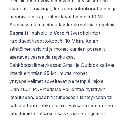
PDF-tiedostot voivat kasvaa nopeasti suuriksi —
skannatut asiakirjat, korkearesoluutioiset kuvat ja
monisivuiset raportit ylittävät helposti 10 Mt.
Suomessa tämä aiheuttaa konkreettisia ongelmia:
Suomi.fi
-palvelu ja
Vero.fi
(Verohallinto)
rajoittavat tiedostokoot 5–10 Mt:iin.
Kela
n
sähköinen asiointi ja monet kuntien portaalit
asettavat vastaavia rajoituksia.
Sähköpostilähetyksissä: Gmail ja Outlook sallivat
liitteitä enintään 25 Mt, mutta monet
yrityspalvelimet soveltavat pienempiä rajoja.
Liian suuri PDF-tiedosto voi johtaa hylättyyn
lataukseen, epäonnistuneeseen lähetykseen tai
palautettuun sähköpostiin. Pakkaaminen ennen
lähettämistä ratkaisee kaikki nämä ongelmat.