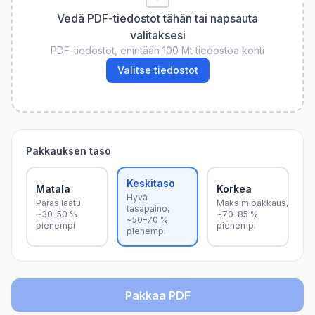
Vedä PDF-tiedostot tähän tai napsauta
valitaksesi
PDF-tiedostot, enintään 100 Mt tiedostoa kohti
Valitse tiedostot
Pakkauksen taso
Keskitaso
Matala
Korkea
Hyvä
Paras laatu,
Maksimipakkaus,
tasapaino,
~30–50 %
~70–85 %
~50–70 %
pienempi
pienempi
pienempi
Pakkaa PDF