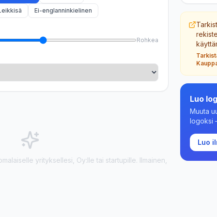
Leikkisä
Ei-englanninkielinen
Tarkis
rekist
Rohkea
käyttä
Tarkis
Kauppa
Luo log
Muuta uu
logoksi —
Luo i
alaiselle yrityksellesi, Oy:lle tai startupille. Ilmainen,