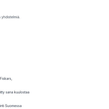
 yhdistelmiä.
Fiskars,
itty sana kuulostaa
öinti Suomessa