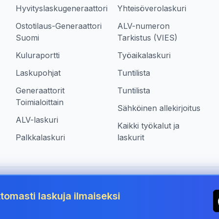
Hyvityslaskugeneraattori
Yhteisöverolaskuri
Ostotilaus-Generaattori
ALV-numeron
Suomi
Tarkistus (VIES)
Kuluraportti
Työaikalaskuri
Laskupohjat
Tuntilista
Generaattorit
Tuntilista
Toimialoittain
Sähköinen allekirjoitus
ALV-laskuri
Kaikki työkalut ja
Palkkalaskuri
laskurit
siä maassa Finland
tomasti laskuja ilmaiseksi