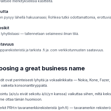
alitsee merkityksellisiä käsitteitä.
utta
en pysyy lähellä hakusanaasi; Rohkea tutkii odottamattomia, erottuvia
sikit
lyhytlistaasi — tallennetaan selaimeesi ilman tiliä.
atavuus
parekisteristä ja tarkista .fi ja .com verkkotunnusten saatavuus.
hoosing a great business name
it ovat perinteisesti lyhyitä ja vokaalirikkaita — Nokia, Kone, Fazer, 
 vaikeita konsonanttiryppäitä.
ntu (a/o/u eivät sekoitu ä/ö/y:n kanssa) vaikuttaa siihen, miltä keks
me ottaa tämän huomioon.
rkit PRH:n tavaramerkkirekisteristä (prh.fi) — tavaramerkin rekister