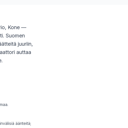
vio, Kone —
isti. Suomen
tteitä juuriin,
aattori auttaa
e.
lmaa.
välisiä äänteitä;