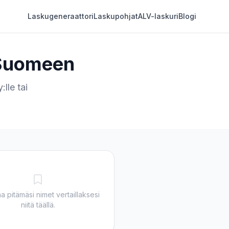
Laskugeneraattori
Laskupohjat
ALV-laskuri
Blogi
 Suomeen
lle tai
a pitämäsi nimet vertaillaksesi
niitä täällä.