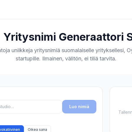
n Yritysnimi Generaattori
toja uniikkeja yritysnimiä suomalaiselle yrityksellesi, Oy:
startupille. Ilmainen, välitön, ei tiliä tarvita.
Luo nimiä
Tallenn
vokatiivinen
Oikea sana