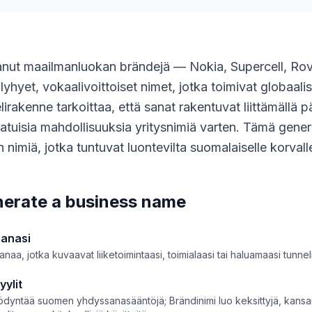
anut maailmanluokan brändejä — Nokia, Supercell, Ro
on lyhyet, vokaalivoittoiset nimet, jotka toimivat globaal
lirakenne tarkoittaa, että sanat rakentuvat liittämällä pää
aatuisia mahdollisuuksia yritysnimiä varten. Tämä gener
 nimiä, jotka tuntuvat luontevilta suomalaiselle korvall
erate a business name
sanasi
sanaa, jotka kuvaavat liiketoimintaasi, toimialaasi tai haluamaasi tunne
yylit
yntää suomen yhdyssanasääntöjä; Brändinimi luo keksittyjä, kansain