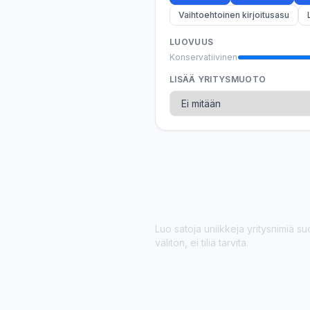
Vaihtoehtoinen kirjoitusasu
LUOVUUS
Konservatiivinen
LISÄÄ YRITYSMUOTO
Luo satoja uniikkeja yritysnimiä suom
välitön, ei tiliä tarvita.