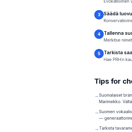
Evokatiivinen v
Säädä luovu
3
Konservatiivin
Tallenna suo
4
Merkitse nimet 
Tarkista sa
5
Hae PRH:n kaup
Tips for c
→
Suomalaiset bränd
Marimekko. Vältä
→
Suomen vokaalisoi
— generaattorim
→
Tarkista tavarame