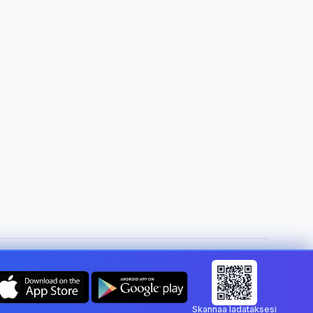
Vaihda maa:
Finland
Skannaa ladataksesi