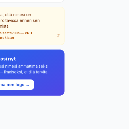
ta, että nimesi on
eröitävissä ennen sen
mistä.
ta saatavuus
—
PRH
rekisteri
osi nyt
si nimesi ammattimaiseksi
 ilmaiseksi, ei tiliä tarvita.
lmainen logo →