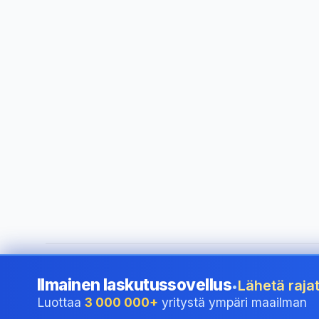
©
2026
i24 Limited. All rights reserved.
•
Palvelemme yrityk
Ilmainen laskutussovellus
Lähetä rajat
•
Luottaa
3 000 000+
yritystä ympäri maailman