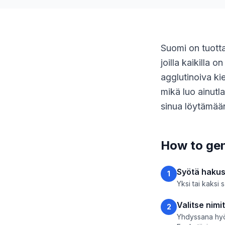
Suomi on tuott
joilla kaikilla 
agglutinoiva kie
mikä luo ainutl
sinua löytämään
How to gen
Syötä haku
1
Yksi tai kaksi 
Valitse nimit
2
Yhdyssana hyöd