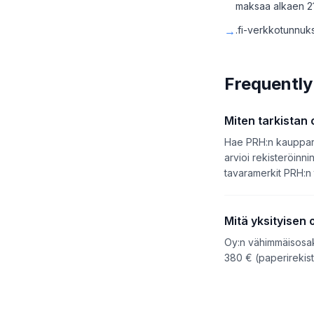
maksaa alkaen 21
→
.fi-verkkotunnuks
Frequently
Miten tarkistan
Hae PRH:n kauppareki
arvioi rekisteröinn
tavaramerkit PRH:n 
Mitä yksityisen
Oy:n vähimmäisosak
380 € (paperirekister