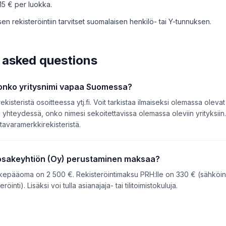
5 € per luokka.
en rekisteröintiin tarvitset suomalaisen henkilö- tai Y-tunnuksen.
 asked questions
 onko yritysnimi vapaa Suomessa?
steristä osoitteessa ytj.fi. Voit tarkistaa ilmaiseksi olemassa olevat
in yhteydessä, onko nimesi sekoitettavissa olemassa oleviin yrityksiin
tavaramerkkirekisteristä.
 osakeyhtiön (Oy) perustaminen maksaa?
epääoma on 2 500 €. Rekisteröintimaksu PRH:lle on 330 € (sähköinen
öinti). Lisäksi voi tulla asianajaja- tai tilitoimistokuluja.