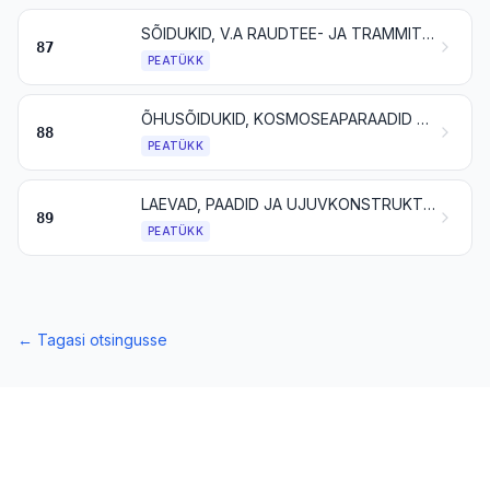
SÕIDUKID, V.A RAUDTEE- JA TRAMMITEEVEEREM, NING NENDE OSAD JA TARVIKUD
87
PEATÜKK
ÕHUSÕIDUKID, KOSMOSEAPARAADID JA NENDE OSAD
88
PEATÜKK
LAEVAD, PAADID JA UJUVKONSTRUKTSIOONID
89
PEATÜKK
←
Tagasi otsingusse