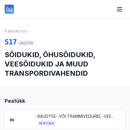
Kaubakood
S17
JAOTIS
SÕIDUKID, ÕHUSÕIDUKID,
VEESÕIDUKID JA MUUD
TRANSPORDIVAHENDID
Peatükk
RAUDTEE- VÕI TRAMMIVEDURID, -VEEREM NING NENDE OSAD; RAUDTEE- VÕI TRAMMITEESEADMED JA -TARVIKUD NING NENDE OSAD; MITMESUGUSED MEHAANILISED (SH ELEKTROMEHAANILISED) LIIKLUSKORRALDUSSEADMED
86
PEATÜKK