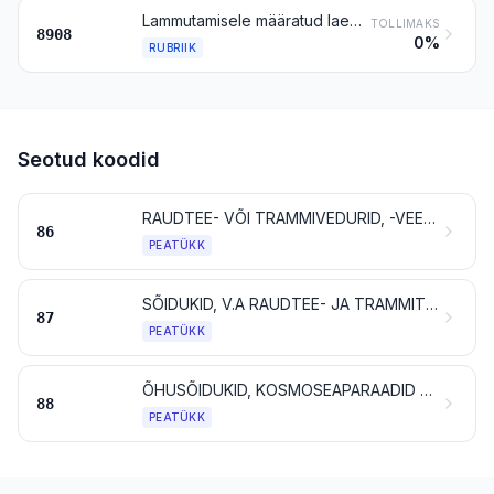
Lammutamisele määratud laevad jm ujuvkonstruktsioonid
TOLLIMAKS
8908
0%
RUBRIIK
Seotud koodid
RAUDTEE- VÕI TRAMMIVEDURID, -VEEREM NING NENDE OSAD; RAUDTEE- VÕI TRAMMITEESEADMED JA -TARVIKUD NING NENDE OSAD; MITMESUGUSED MEHAANILISED (SH ELEKTROMEHAANILISED) LIIKLUSKORRALDUSSEADMED
86
PEATÜKK
SÕIDUKID, V.A RAUDTEE- JA TRAMMITEEVEEREM, NING NENDE OSAD JA TARVIKUD
87
PEATÜKK
ÕHUSÕIDUKID, KOSMOSEAPARAADID JA NENDE OSAD
88
PEATÜKK