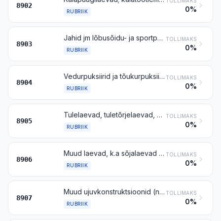
TOLLIMAKS
8902
0%
RUBRIIK
Jahid jm lõbusõidu- ja sportpaadid; sõudepaadid ja kanuud
TOLLIMAKS
8903
0%
RUBRIIK
Vedurpuksiirid ja tõukurpuksiirid
TOLLIMAKS
8904
0%
RUBRIIK
Tulelaevad, tuletõrjelaevad, bagerid, ujuvkraanad jm eriotstarbelised alused, mille navigeerimine on allutatud nende põhifunktsioonile; ujuvdokid; ujuvad või sukeldatavad puur- ja tootmisplatvormid
TOLLIMAKS
8905
0%
RUBRIIK
Muud laevad, k.a sõjalaevad ja päästepaadid (v.a sõudepaadid)
TOLLIMAKS
8906
0%
RUBRIIK
Muud ujuvkonstruktsioonid (näiteks parved, paagid, kohverdamid, maabumissillad, poid ja tulepaagid)
TOLLIMAKS
8907
0%
RUBRIIK