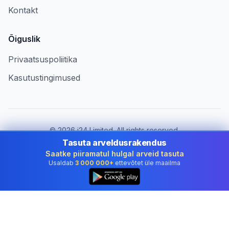
Kontakt
Õiguslik
Privaatsuspoliitika
Kasutustingimused
©
2026
i24 Limited. All rights reserved.
Ettevõtetele riigis Estonia
Tasuta arveldusrakendus
Saatke piiramatul hulgal arveid tasuta
Muuda riiki:
Estonia
Usaldab
3 000 000+
ettevõtet üle maailma