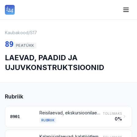
Kaubakood
/
S17
89
PEATÜKK
LAEVAD, PAADID JA
UJUVKONSTRUKTSIOONID
Rubriik
Reisilaevad, ekskursioonilaevad, parvlaevad, kaubalaevad, pargased jms laevad reisijate- või kaubaveoks
TOLLIMAKS
8901
0%
RUBRIIK
Kalapüügilaevad; kalatöötlemislaevad jm alused kalatoodete töötlemiseks ja säilitamiseks