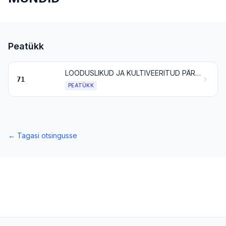
Peatükk
LOODUSLIKUD JA KULTIVEERITUD PÄRLID, VÄÄRIS- JA POOLVÄÄRISKIVID, VÄÄRISMETALLID, VÄÄRISMETALLIGA PLAKEERITUD METALLID, NENDEST VALMISTATUD TOOTED; JUVEELTOODETE IMITATSIOONID; MÜNDID
71
PEATÜKK
←
Tagasi otsingusse