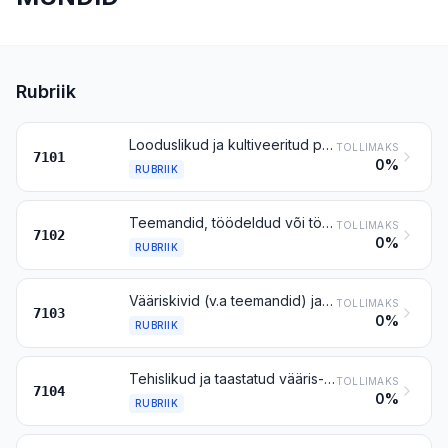
Rubriik
Looduslikud ja kultiveeritud pärlid, töödeldud või töötlemata, sorteeritud või sorteerimata, niidile lükkimata ning raamistamata ja kinnitamata; looduslikud ja kultiveeritud pärlid, ajutiselt niidile lükitud nende transpordi hõlbustamiseks
TOLLIMAKS
7101
0%
RUBRIIK
Teemandid, töödeldud või töötlemata, raamistamata ning kinnitamata
TOLLIMAKS
7102
0%
RUBRIIK
Vääriskivid (v.a teemandid) ja poolvääriskivid, töödeldud või töötlemata, sorteeritud või sorteerimata, nöörile lükkimata, raamistamata ning kinnitamata; sorteerimata vääris- ja poolvääriskivid (v.a teemandid), transpordi hõlbustamiseks ajutiselt nöörile lükitud
TOLLIMAKS
7103
0%
RUBRIIK
Tehislikud ja taastatud vääris- ning poolvääriskivid, töödeldud või töötlemata, sorteeritud või sorteerimata, nöörile lükkimata, raamistamata ja kinnitamata; sorteerimata tehislikud ja taastatud vääris- ning poolvääriskivid, transpordi hõlbustamiseks ajutiselt nöörile lükitud
TOLLIMAKS
7104
0%
RUBRIIK