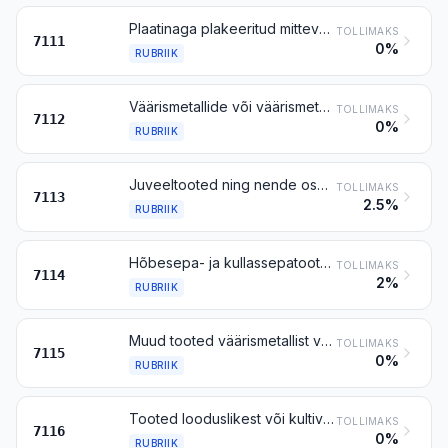
Plaatinaga plakeeritud mitteväärismetallid, hõbe ja kuld, töötlemata või pooltöödeldud
TOLLIMAKS
7111
0%
RUBRIIK
Väärismetallide või väärismetalliga plakeeritud metallide jäätmed ja jäägid; muud väärismetalle või väärismetalliühendeid sisaldavad jäätmed ja jäägid, mida kasutatakse peamiselt neist väärismetallide eraldamiseks, v.a rubriigi 8549 kaubad
TOLLIMAKS
7112
0%
RUBRIIK
Juveeltooted ning nende osad väärismetallist või väärismetalliga plakeeritud metallist
TOLLIMAKS
7113
2.5%
RUBRIIK
Hõbesepa- ja kullassepatooted ning nende osad väärismetallist või väärismetalliga plakeeritud metallist
TOLLIMAKS
7114
2%
RUBRIIK
Muud tooted väärismetallist või väärismetalliga plakeeritud metallist
TOLLIMAKS
7115
0%
RUBRIIK
Tooted looduslikest või kultiveeritud pärlitest, vääris- või poolvääriskividest (looduslikest, tehislikest või taastatud)
TOLLIMAKS
7116
0%
RUBRIIK