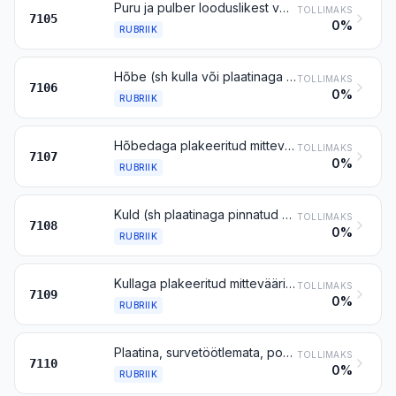
Puru ja pulber looduslikest või tehislikest vääris- või poolvääriskividest
TOLLIMAKS
7105
0%
RUBRIIK
Hõbe (sh kulla või plaatinaga pinnatud hõbe), survetöötlemata, pooltöödeldud või pulbrina
TOLLIMAKS
7106
0%
RUBRIIK
Hõbedaga plakeeritud mitteväärismetallid, töötlemata või pooltöödeldud
TOLLIMAKS
7107
0%
RUBRIIK
Kuld (sh plaatinaga pinnatud kuld), survetöötlemata, pooltöödeldud või pulbrina
TOLLIMAKS
7108
0%
RUBRIIK
Kullaga plakeeritud mitteväärismetallid ning hõbe, töötlemata või pooltöödeldud
TOLLIMAKS
7109
0%
RUBRIIK
Plaatina, survetöötlemata, pooltöödeldud või pulbrina
TOLLIMAKS
7110
0%
RUBRIIK