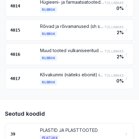
Hügieeni- ja farmaatsiatooted (sh lutid) vulkaniseeritud kummist (v.a kõvakummist), kõvakummist osadega või ilma
TOLLIMAKS
4014
0%
RUBRIIK
Rõivad ja rõivamanused (sh sõrmkindad, labakindad ja sõrmedeta kindad) igaks otstarbeks, vulkaniseeritud kummist (v.a kõvakummist)
TOLLIMAKS
4015
2%
RUBRIIK
Muud tooted vulkaniseeritud kummist (v.a kõvakummist)
TOLLIMAKS
4016
2%
RUBRIIK
Kõvakummi (näiteks eboniit) igal kujul (sh jäätmed ja puru); kõvakummist tooted
TOLLIMAKS
4017
0%
RUBRIIK
Seotud koodid
PLASTID JA PLASTTOOTED
39
PEATÜKK