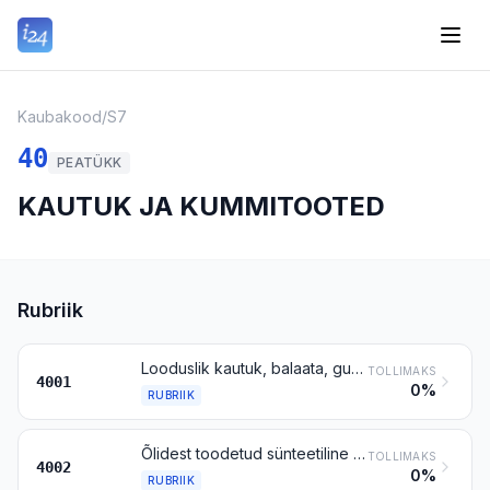
Kaubakood
/
S7
40
PEATÜKK
KAUTUK JA KUMMITOOTED
Rubriik
Looduslik kautuk, balaata, gutapert, guajuula, tikle jms looduslikud vaigud (algkujul või tahvlite, lehtede või ribadena)
TOLLIMAKS
4001
0%
RUBRIIK
Õlidest toodetud sünteetiline kautuk ja faktis, algkujul või tahvlite, lehtede või ribadena; rubriigi 4001 ainete segud käesoleva rubriigi ainetega, algkujul või tahvlite, lehtede või ribadena
TOLLIMAKS
4002
0%
RUBRIIK