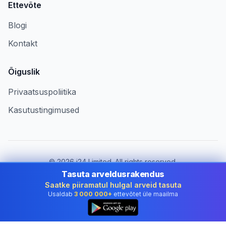
Ettevõte
Blogi
Kontakt
Õiguslik
Privaatsuspoliitika
Kasutustingimused
©
2026
i24 Limited. All rights reserved.
Ettevõtetele riigis Estonia
Tasuta arveldusrakendus
Saatke piiramatul hulgal arveid tasuta
Muuda riiki:
Estonia
Usaldab
3 000 000+
ettevõtet üle maailma