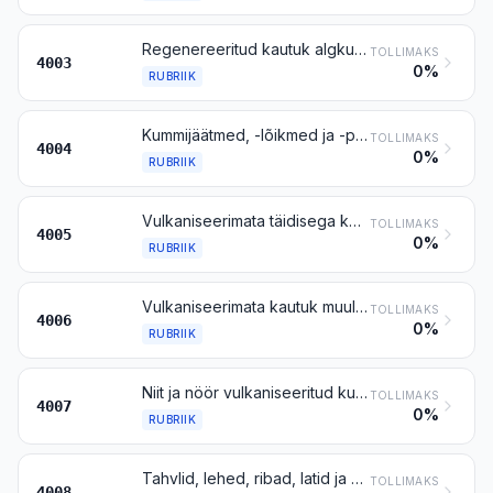
Regenereeritud kautuk algkujul või tahvlite, lehtede või ribadena
TOLLIMAKS
4003
0%
RUBRIIK
Kummijäätmed, -lõikmed ja -puru (v.a kõvakummist), neist valmistatud pulber ja graanulid
TOLLIMAKS
4004
0%
RUBRIIK
Vulkaniseerimata täidisega kautuk (toorkummi) algkujul või tahvlite, lehtede või ribadena
TOLLIMAKS
4005
0%
RUBRIIK
Vulkaniseerimata kautuk muul kujul (näiteks lattide, torude või profiilvormidena) või toodetena (näiteks kettad ja võrud)
TOLLIMAKS
4006
0%
RUBRIIK
Niit ja nöör vulkaniseeritud kummist
TOLLIMAKS
4007
0%
RUBRIIK
Tahvlid, lehed, ribad, latid ja profiilvormid vulkaniseeritud kummist (v.a kõvakummist)
TOLLIMAKS
4008