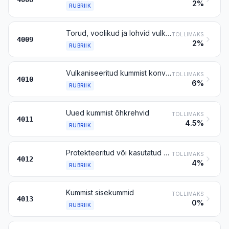
2%
RUBRIIK
Torud, voolikud ja lohvid vulkaniseeritud kummist (v.a kõvakummist), liitmikega (näiteks muhvid, põlved, äärikud) või liitmiketa
TOLLIMAKS
4009
2%
RUBRIIK
Vulkaniseeritud kummist konveierilindid, ülekanderihmad ning rihmamaterjal
TOLLIMAKS
4010
6%
RUBRIIK
Uued kummist õhkrehvid
TOLLIMAKS
4011
4.5%
RUBRIIK
Protekteeritud või kasutatud kummist õhkrehvid; kummist täis- või padjandrehvid, vahetatavad kummist protektorid ja pöiavööd
TOLLIMAKS
4012
4%
RUBRIIK
Kummist sisekummid
TOLLIMAKS
4013
0%
RUBRIIK