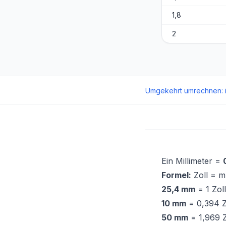
1,8
2
Umgekehrt umrechnen
:
Ein Millimeter =
Formel:
Zoll = m
25,4 mm
= 1 Zoll
10 mm
= 0,394 Z
50 mm
= 1,969 Z