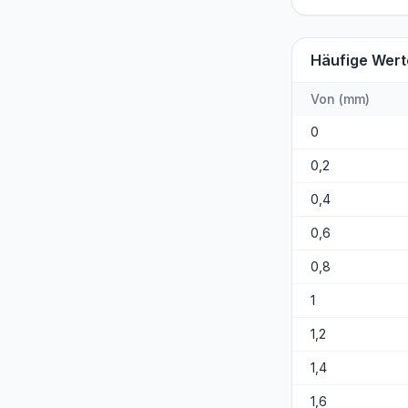
Häufige Wert
Von
(
mm
)
0
0,2
0,4
0,6
0,8
1
1,2
1,4
1,6