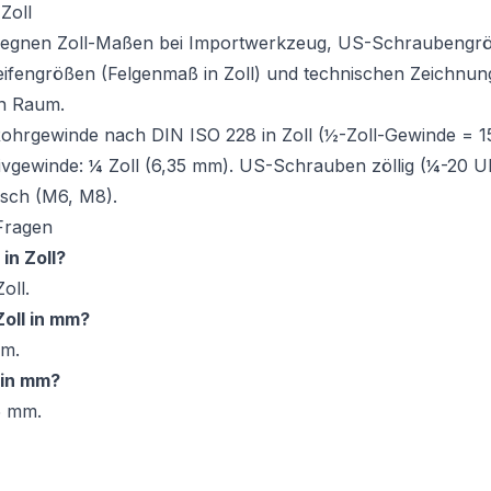
Zoll
egnen Zoll-Maßen bei Importwerkzeug, US-Schraubengr
Reifengrößen (Felgenmaß in Zoll) und technischen Zeichnu
n Raum.
 Rohrgewinde nach DIN ISO 228 in Zoll (½-Zoll-Gewinde = 
tivgewinde: ¼ Zoll (6,35 mm). US-Schrauben zöllig (¼-20 
sch (M6, M8).
 Fragen
in Zoll?
oll.
Zoll in mm?
mm.
 in mm?
5 mm.