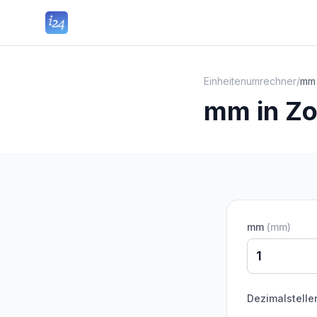
Einheitenumrechner
/
mm 
mm in Zo
mm
(
mm
)
Dezimalstelle