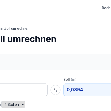
Rech
in Zoll umrechnen
ll umrechnen
Zoll
(
in
)
0,0394
n