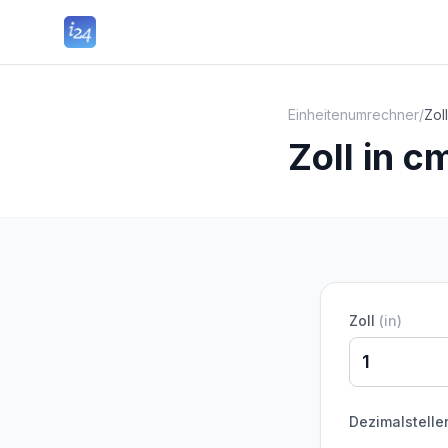
Einheitenumrechner
/
Zol
Zoll in 
Zoll
(
in
)
Dezimalstelle