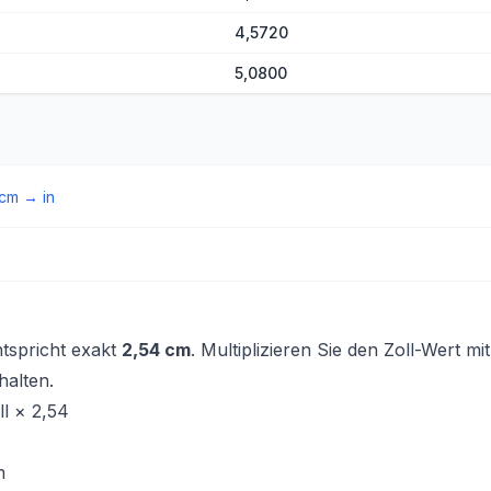
4,5720
5,0800
cm
→
in
ntspricht exakt
2,54 cm
. Multiplizieren Sie den Zoll-Wert mi
halten.
l × 2,54
m