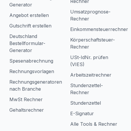
Rechner
Generator
Umsatzprognose-
Angebot erstellen
Rechner
Gutschrift erstellen
Einkommensteuerrechner
Deutschland
Körperschaftsteuer-
Bestellformular-
Rechner
Generator
USt-IdNr. prüfen
Spesenabrechnung
(VIES)
Rechnungsvorlagen
Arbeitszeitrechner
Rechnungsgeneratoren
Stundenzettel-
nach Branche
Rechner
MwSt Rechner
Stundenzettel
Gehaltsrechner
E-Signatur
Alle Tools & Rechner