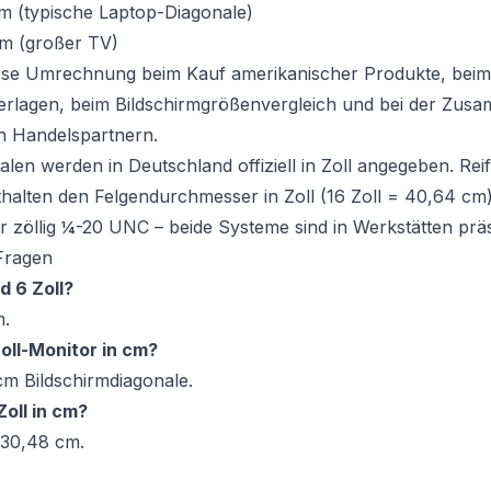
m (typische Laptop-Diagonale)
cm (großer TV)
iese Umrechnung beim Kauf amerikanischer Produkte, bei
erlagen, beim Bildschirmgrößenvergleich und bei der Zusa
n Handelspartnern.
alen werden in Deutschland offiziell in Zoll angegeben. Re
halten den Felgendurchmesser in Zoll (16 Zoll = 40,64 cm
 zöllig ¼-20 UNC – beide Systeme sind in Werkstätten prä
 Fragen
d 6 Zoll?
m.
oll-Monitor in cm?
cm Bildschirmdiagonale.
Zoll in cm?
= 30,48 cm.