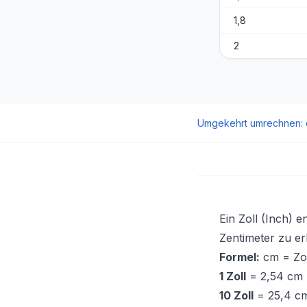
1,8
2
Umgekehrt umrechnen
:
Ein Zoll (Inch) e
Zentimeter zu er
Formel:
cm = Zol
1 Zoll
= 2,54 cm
10 Zoll
= 25,4 c