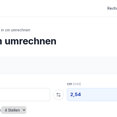
Rech
l in cm umrechnen
cm umrechnen
cm
(
cm
)
2,54
n