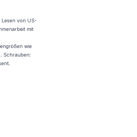
m Lesen von US-
mmenarbeit mit
ifengrößen wie
). Schrauben:
sent.