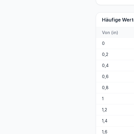
Häufige Wert
Von
(
in
)
0
0,2
0,4
0,6
0,8
1
1,2
1,4
1,6