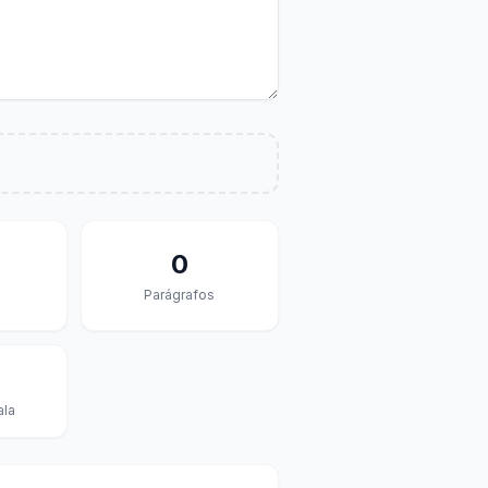
0
Parágrafos
ala