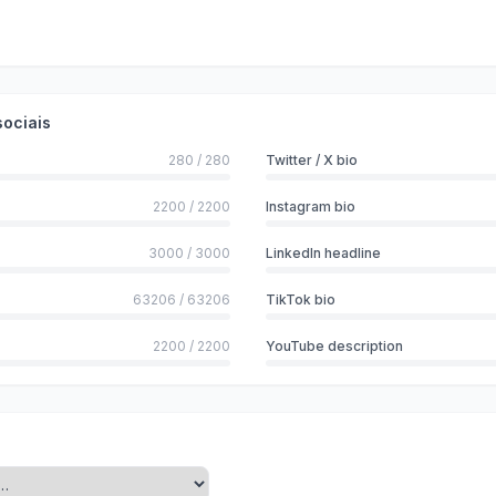
sociais
280
/
280
Twitter / X bio
2200
/
2200
Instagram bio
3000
/
3000
LinkedIn headline
63206
/
63206
TikTok bio
2200
/
2200
YouTube description