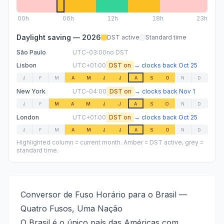
00
h
06
h
12
h
18
h
23h
Daylight saving —
2026
DST active
Standard time
São Paulo
UTC-03:00
no DST
Lisbon
UTC+01:00
DST on
→
clocks back
Oct 25
J
F
M
A
M
J
J
A
S
O
N
D
New York
UTC-04:00
DST on
→
clocks back
Nov 1
J
F
M
A
M
J
J
A
S
O
N
D
London
UTC+01:00
DST on
→
clocks back
Oct 25
J
F
M
A
M
J
J
A
S
O
N
D
Highlighted column = current month. Amber = DST active, grey =
standard time.
Conversor de Fuso Horário para o Brasil —
Quatro Fusos, Uma Nação
O Brasil é o único país das Américas com