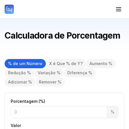
Calculadora de Porcentagem
% de um Número
X é Que % de Y?
Aumento %
Redução %
Variação %
Diferença %
Adicionar %
Remover %
Porcentagem (%)
%
Valor