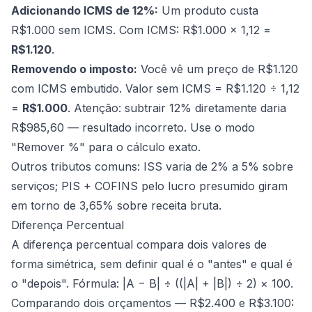
Adicionando ICMS de 12%:
Um produto custa
R$1.000 sem ICMS. Com ICMS: R$1.000 × 1,12 =
R$1.120
.
Removendo o imposto:
Você vê um preço de R$1.120
com ICMS embutido. Valor sem ICMS = R$1.120 ÷ 1,12
=
R$1.000
. Atenção: subtrair 12% diretamente daria
R$985,60 — resultado incorreto. Use o modo
"Remover %" para o cálculo exato.
Outros tributos comuns: ISS varia de 2% a 5% sobre
serviços; PIS + COFINS pelo lucro presumido giram
em torno de 3,65% sobre receita bruta.
Diferença Percentual
A diferença percentual compara dois valores de
forma simétrica, sem definir qual é o "antes" e qual é
o "depois". Fórmula: |A − B| ÷ ((|A| + |B|) ÷ 2) × 100.
Comparando dois orçamentos — R$2.400 e R$3.100: