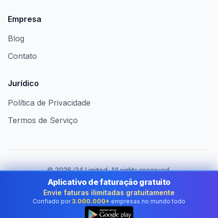
Empresa
Blog
Contato
Jurídico
Política de Privacidade
Termos de Serviço
©
2026
i24 Limited. All rights reserved.
Atendendo empresas no Brazil
Aplicativo de faturação gratuito
Envie faturas ilimitadas gratuitamente
Mudar de país:
Brazil
Confiado por
3.000.000+
empresas no mundo todo