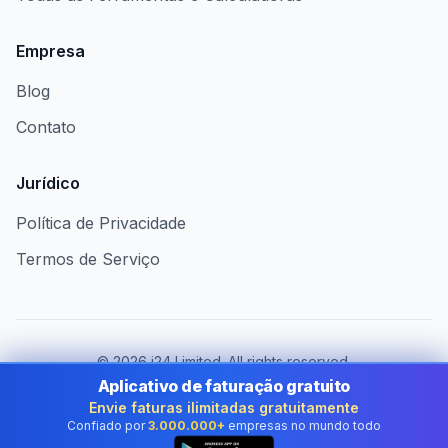
Empresa
Blog
Contato
Jurídico
Política de Privacidade
Termos de Serviço
©
2026
i24 Limited. All rights reserved.
Atendendo empresas no Brazil
Aplicativo de faturação gratuito
Envie faturas ilimitadas gratuitamente
Mudar de país:
Brazil
Confiado por
3.000.000+
empresas no mundo todo