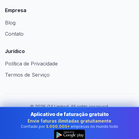
Empresa
Blog
Contato
Jurídico
Política de Privacidade
Termos de Serviço
©
2026
i24 Limited. All rights reserved.
Atendendo empresas no Brazil
Aplicativo de faturação gratuito
Envie faturas ilimitadas gratuitamente
Mudar de país:
Brazil
Confiado por
3.000.000+
empresas no mundo todo