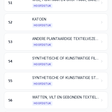
51
HOOFDSTUK
KATOEN
52
HOOFDSTUK
ANDERE PLANTAARDIGE TEXTIELVEZELS; PAPIERGARENS EN WEEFSELS DAARVAN
53
HOOFDSTUK
SYNTHETISCHE OF KUNSTMATIGE FILAMENTEN; strippen en artikelen van dergelijke vorm, van synthetische of van kunstmatige textielstoffen
54
HOOFDSTUK
SYNTHETISCHE OF KUNSTMATIGE STAPELVEZELS
55
HOOFDSTUK
WATTEN, VILT EN GEBONDEN TEXTIELVLIES; SPECIALE GARENS; BINDGAREN, TOUW EN KABEL, ALSMEDE WERKEN DAARVAN
56
HOOFDSTUK