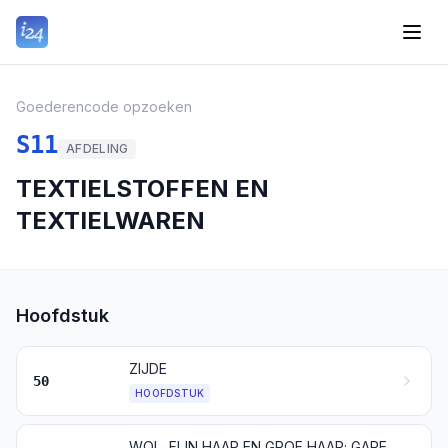
Goederencode opzoeken
S11
AFDELING
TEXTIELSTOFFEN EN
TEXTIELWAREN
Hoofdstuk
ZIJDE
50
HOOFDSTUK
WOL, FIJN HAAR EN GROF HAAR; GARENS EN WEEFSELS VAN PAARDENHAAR (CRIN)