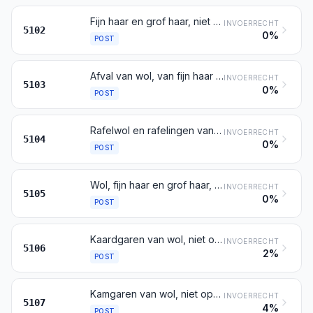
Fijn haar en grof haar, niet gekaard en niet gekamd
INVOERRECHT
5102
0%
POST
Afval van wol, van fijn haar of van grof haar, afval van garen daaronder begrepen doch met uitzondering van rafelwol en van rafelingen van haar
INVOERRECHT
5103
0%
POST
Rafelwol en rafelingen van fijn haar of van grof haar
INVOERRECHT
5104
0%
POST
Wol, fijn haar en grof haar, gekaard of gekamd (gekamd vlies daaronder begrepen)
INVOERRECHT
5105
0%
POST
Kaardgaren van wol, niet opgemaakt voor de verkoop in het klein
INVOERRECHT
5106
2%
POST
Kamgaren van wol, niet opgemaakt voor de verkoop in het klein
INVOERRECHT
5107
4%
POST