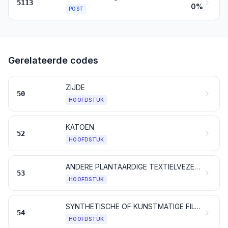
5113
0%
POST
Gerelateerde codes
ZIJDE
50
HOOFDSTUK
KATOEN
52
HOOFDSTUK
ANDERE PLANTAARDIGE TEXTIELVEZELS; PAPIERGARENS EN WEEFSELS DAARVAN
53
HOOFDSTUK
SYNTHETISCHE OF KUNSTMATIGE FILAMENTEN; strippen en artikelen van dergelijke vorm, van synthetische of van kunstmatige textielstoffen
54
HOOFDSTUK