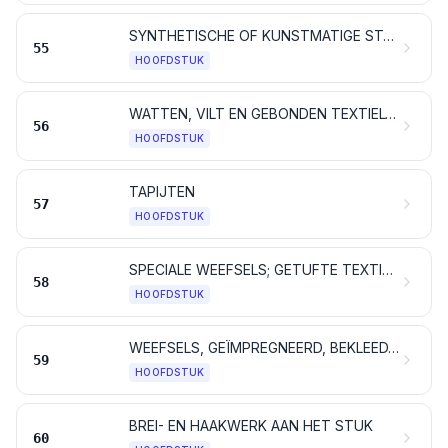
SYNTHETISCHE OF KUNSTMATIGE STAPELVEZELS
55
HOOFDSTUK
WATTEN, VILT EN GEBONDEN TEXTIELVLIES; SPECIALE GARENS; BINDGAREN, TOUW EN KABEL, ALSMEDE WERKEN DAARVAN
56
HOOFDSTUK
TAPIJTEN
57
HOOFDSTUK
SPECIALE WEEFSELS; GETUFTE TEXTIELSTOFFEN; KANT; TAPISSERIEËN; PASSEMENTWERK; BORDUURWERK
58
HOOFDSTUK
WEEFSELS, GEÏMPREGNEERD, BEKLEED, BEDEKT OF GELAMINEERD; TECHNISCHE ARTIKELEN VAN TEXTIELSTOFFEN
59
HOOFDSTUK
BREI- EN HAAKWERK AAN HET STUK
60