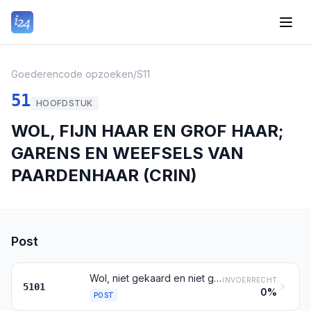
Goederencode opzoeken
/
S11
51
HOOFDSTUK
WOL, FIJN HAAR EN GROF HAAR;
GARENS EN WEEFSELS VAN
PAARDENHAAR (CRIN)
Post
Wol, niet gekaard en niet gekamd
INVOERRECHT
5101
0%
POST