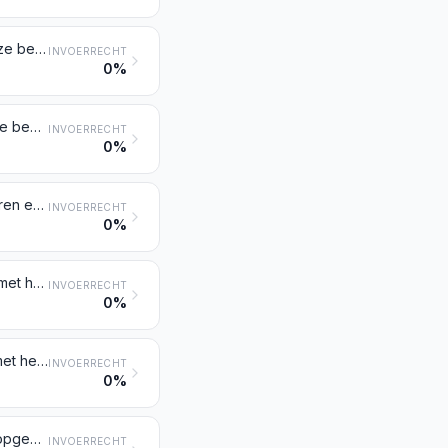
Synthetische stapelvezels, niet gekaard, niet gekamd, noch op andere wijze bewerkt met het oog op het spinnen
INVOERRECHT
0%
Kunstmatige stapelvezels, niet gekaard, niet gekamd, noch op andere wijze bewerkt met het oog op het spinnen
INVOERRECHT
0%
Afval van synthetische of van kunstmatige vezels (kammeling, afval van garen en rafelingen daaronder begrepen)
INVOERRECHT
0%
Synthetische stapelvezels, gekaard, gekamd of op andere wijze bewerkt met het oog op het spinnen
INVOERRECHT
0%
Kunstmatige stapelvezels, gekaard, gekamd of op andere wijze bewerkt met het oog op het spinnen
INVOERRECHT
0%
Naaigarens van synthetische of van kunstmatige stapelvezels, ook indien opgemaakt voor de verkoop in het klein
INVOERRECHT