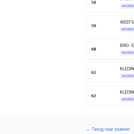
58
HOOFD
59
HOOFD
BREI-
60
HOOFD
KLEDI
61
HOOFD
KLEDI
62
HOOFD
←
Terug naar zoeken