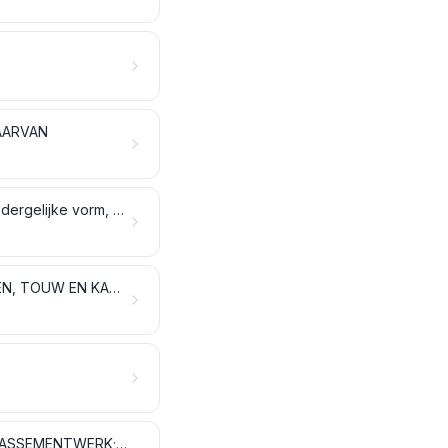
AARVAN
SYNTHETISCHE OF KUNSTMATIGE FILAMENTEN; strippen en artikelen van dergelijke vorm, van synthetische of van kunstmatige textielstoffen
WATTEN, VILT EN GEBONDEN TEXTIELVLIES; SPECIALE GARENS; BINDGAREN, TOUW EN KABEL, ALSMEDE WERKEN DAARVAN
SPECIALE WEEFSELS; GETUFTE TEXTIELSTOFFEN; KANT; TAPISSERIEËN; PASSEMENTWERK; BORDUURWERK