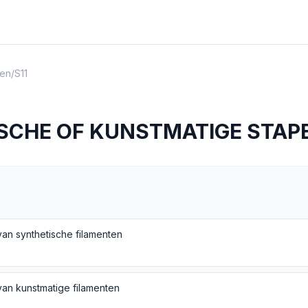
en
/
S11
SCHE OF KUNSTMATIGE STAP
van synthetische filamenten
van kunstmatige filamenten