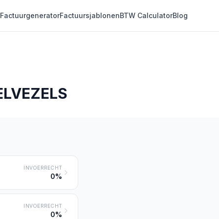
Factuurgenerator
Factuursjablonen
BTW Calculator
Blog
ELVEZELS
INVOERRECHT
0%
INVOERRECHT
0%