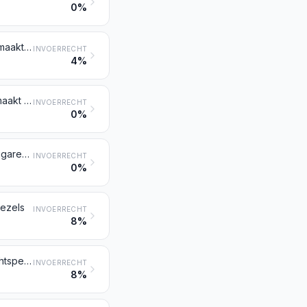
0%
Garens van synthetische stapelvezels (andere dan naaigarens), niet opgemaakt voor de verkoop in het klein
INVOERRECHT
4%
Garens van kunstmatige stapelvezels (andere dan naaigarens), niet opgemaakt voor de verkoop in het klein
INVOERRECHT
0%
Garens van synthetische of van kunstmatige stapelvezels (andere dan naaigarens), opgemaakt voor de verkoop in het klein
INVOERRECHT
0%
vezels
INVOERRECHT
8%
Weefsels van synthetische stapelvezels, bevattende minder dan 85 gewichtspercenten van deze vezels, enkel of hoofdzakelijk met katoen gemengd, met een gewicht van niet meer dan 170 g/m²
INVOERRECHT
8%