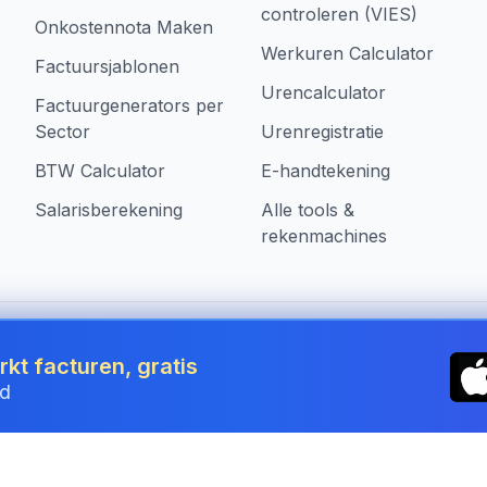
controleren (VIES)
Onkostennota Maken
Werkuren Calculator
Factuursjablonen
Urencalculator
Factuurgenerators per
Sector
Urenregistratie
BTW Calculator
E-handtekening
Salarisberekening
Alle tools &
rekenmachines
 Belgium
kt facturen, gratis
jd