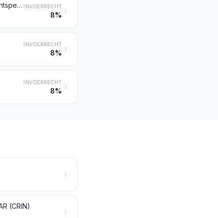
Weefsels van synthetische stapelvezels, bevattende minder dan 85 gewichtspercenten van deze vezels, enkel of hoofdzakelijk met katoen gemengd, met een gewicht van meer dan 170 g/m²
INVOERRECHT
8%
INVOERRECHT
8%
INVOERRECHT
8%
R (CRIN)