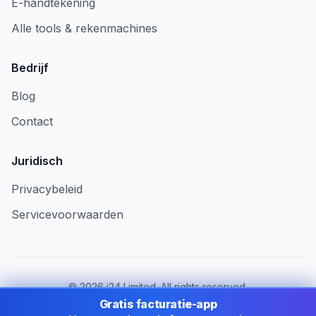
E-handtekening
Alle tools & rekenmachines
Bedrijf
Blog
Contact
Juridisch
Privacybeleid
Servicevoorwaarden
©
2026
i24 Limited. All rights reserved.
Voor bedrijven in Belgium
Gratis facturatie-app