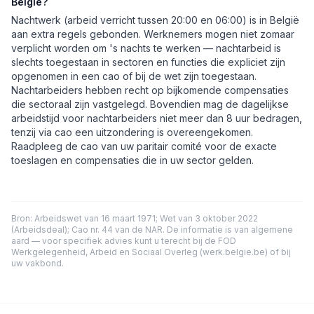
België?
Nachtwerk (arbeid verricht tussen 20:00 en 06:00) is in België
aan extra regels gebonden. Werknemers mogen niet zomaar
verplicht worden om 's nachts te werken — nachtarbeid is
slechts toegestaan in sectoren en functies die expliciet zijn
opgenomen in een cao of bij de wet zijn toegestaan.
Nachtarbeiders hebben recht op bijkomende compensaties
die sectoraal zijn vastgelegd. Bovendien mag de dagelijkse
arbeidstijd voor nachtarbeiders niet meer dan 8 uur bedragen,
tenzij via cao een uitzondering is overeengekomen.
Raadpleeg de cao van uw paritair comité voor de exacte
toeslagen en compensaties die in uw sector gelden.
Bron: Arbeidswet van 16 maart 1971; Wet van 3 oktober 2022
(Arbeidsdeal); Cao nr. 44 van de NAR. De informatie is van algemene
aard — voor specifiek advies kunt u terecht bij de FOD
Werkgelegenheid, Arbeid en Sociaal Overleg (werk.belgie.be) of bij
uw vakbond.