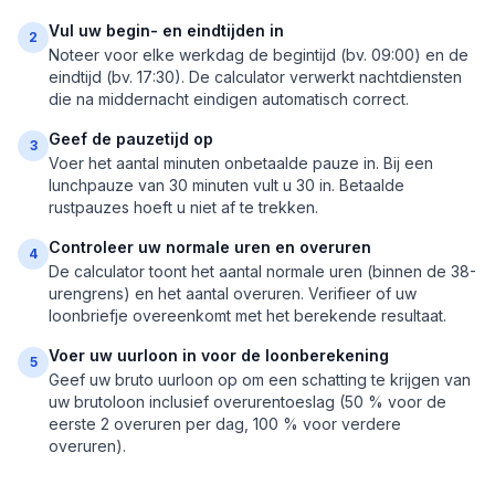
Vul uw begin- en eindtijden in
2
Noteer voor elke werkdag de begintijd (bv. 09:00) en de
eindtijd (bv. 17:30). De calculator verwerkt nachtdiensten
die na middernacht eindigen automatisch correct.
Geef de pauzetijd op
3
Voer het aantal minuten onbetaalde pauze in. Bij een
lunchpauze van 30 minuten vult u 30 in. Betaalde
rustpauzes hoeft u niet af te trekken.
Controleer uw normale uren en overuren
4
De calculator toont het aantal normale uren (binnen de 38-
urengrens) en het aantal overuren. Verifieer of uw
loonbriefje overeenkomt met het berekende resultaat.
Voer uw uurloon in voor de loonberekening
5
Geef uw bruto uurloon op om een schatting te krijgen van
uw brutoloon inclusief overurentoeslag (50 % voor de
eerste 2 overuren per dag, 100 % voor verdere
overuren).