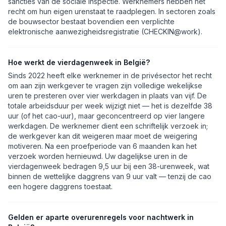
sancties van de sociale inspectie. Werknemers hebben het
recht om hun eigen urenstaat te raadplegen. In sectoren zoals
de bouwsector bestaat bovendien een verplichte
elektronische aanwezigheidsregistratie (CHECKIN@work).
Hoe werkt de vierdagenweek in België?
Sinds 2022 heeft elke werknemer in de privésector het recht
om aan zijn werkgever te vragen zijn volledige wekelijkse
uren te presteren over vier werkdagen in plaats van vijf. De
totale arbeidsduur per week wijzigt niet — het is dezelfde 38
uur (of het cao-uur), maar geconcentreerd op vier langere
werkdagen. De werknemer dient een schriftelijk verzoek in;
de werkgever kan dit weigeren maar moet de weigering
motiveren. Na een proefperiode van 6 maanden kan het
verzoek worden hernieuwd. Uw dagelijkse uren in de
vierdagenweek bedragen 9,5 uur bij een 38-urenweek, wat
binnen de wettelijke daggrens van 9 uur valt — tenzij de cao
een hogere daggrens toestaat.
Gelden er aparte overurenregels voor nachtwerk in