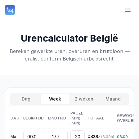
Urencalculator België
Bereken gewerkte uren, overuren en brutoloon —
gratis, conform Belgisch arbeidsrecht.
Dag
Week
2 weken
Maand
PAUZE
GEWOON
/
DAG
BEGINTIJD
EINDTIJD
(MIN)
TOTAAL
OVERUREN
(MIN)
08:00
Ma
(
8.00
h)
08:00