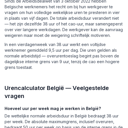
Sinds de Arbeidsdealwet van 3 oktober 2022 hebben
Belgische werknemers het recht om bij hun werkgever te
vragen om hun volledige wekelijkse uren te presteren in vier
in plaats van vijf dagen. De totale arbeidsduur verandert niet
— het zijn dezelfde 38 uur of het cao-uur, maar samengeperst
over vier langere werkdagen. De werkgever kan de aanvraag
weigeren maar moet de weigering schriftelijk motiveren.
In een vierdagenweek van 38 uur werkt een voltijdse
werknemer gemiddeld 9,5 uur per dag. Die uren gelden als
normale arbeidstijd — overurentoeslag begint pas boven de
dagelijkse interne grens van 9 uur, tenzij de cao een hogere
grens toestaat.
Urencalculator België — Veelgestelde
vragen
Hoeveel uur per week mag je werken in België?
De wettelijke normale arbeidsduur in België bedraagt 38 uur
per week. De absolute maximumgrens, inclusief overuren,
bedraagt 50 uur per week op basis van de interne grens in de