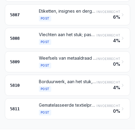
Etiketten, insignes en dergelijke artikelen van textiel, aan het stuk, in banden of gesneden, niet geborduurd
INVOERRECHT
5807
6%
POST
Vlechten aan het stuk; passementwerk en dergelijke versieringsartikelen aan het stuk, zonder borduurwerk, ander dan van brei- of haakwerk; eikels, kwasten, pompons en dergelijke artikelen
INVOERRECHT
5808
4%
POST
Weefsels van metaaldraad en weefsels van metaalgarens bedoeld bij post 5605, van de soort gebezigd voor kleding, voor stoffering of voor dergelijk gebruik, elders genoemd noch elders onder begrepen
INVOERRECHT
5809
0%
POST
Borduurwerk, aan het stuk, in banden of in de vorm van motieven
INVOERRECHT
5810
4%
POST
Gematelasseerde textielproducten aan het stuk, bestaande uit een of meer lagen textiel, die door stikken of op andere wijze zijn samengevoegd met watten of ander opvulmateriaal, andere dan borduurwerk bedoeld bij post 5810
INVOERRECHT
5811
0%
POST