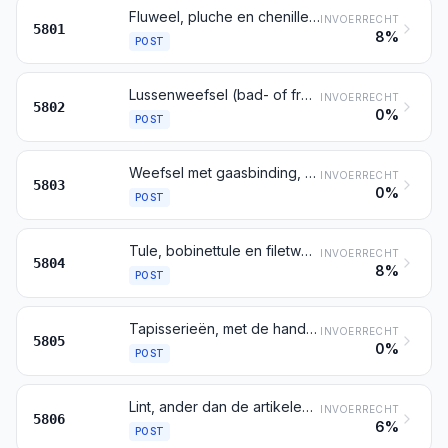
Fluweel, pluche en chenilleweefsel, ander dan bedoeld bij de posten 5802 en 5806
INVOERRECHT
5801
8%
POST
Lussenweefsel (bad- of frotteerstof), ander dan bedoeld bij post 5806; getufte textielstoffen, andere dan die bedoeld bij post 5703
INVOERRECHT
5802
0%
POST
Weefsel met gaasbinding, ander dan bedoeld bij post 5806
INVOERRECHT
5803
0%
POST
Tule, bobinettule en filetweefsel; kant, aan het stuk, in banden of in de vorm van motieven, andere dan de producten bedoeld bij de posten 6002 tot en met 6006
INVOERRECHT
5804
8%
POST
Tapisserieën, met de hand geweven (zoals gobelins, Vlaamse tapisserieën, aubussons, beauvais en dergelijke) of met de naald vervaardigd (bijvoorbeeld halve kruissteek, kruissteek), ook indien geconfectioneerd
INVOERRECHT
5805
0%
POST
Lint, ander dan de artikelen bedoeld bij post 5807; bolduclint, zijnde lint zonder inslag van aaneengelijmde evenwijdig lopende draden of textielvezels
INVOERRECHT
5806
6%
POST