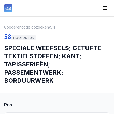
Goederencode opzoeken
/
S11
58
HOOFDSTUK
SPECIALE WEEFSELS; GETUFTE
TEXTIELSTOFFEN; KANT;
TAPISSERIEËN;
PASSEMENTWERK;
BORDUURWERK
Post