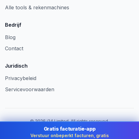
Alle tools & rekenmachines
Bedrijf
Blog
Contact
Juridisch
Privacybeleid
Servicevoorwaarden
©
2026
i24 Limited. All rights reserved.
Voor bedrijven in Belgium
Gratis facturatie-app
Verstuur onbeperkt facturen, gratis
Land wijzigen:
Belgium