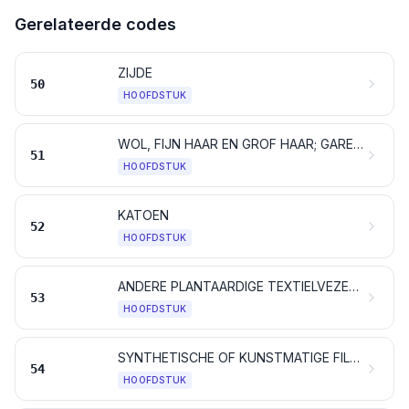
Gerelateerde codes
ZIJDE
50
HOOFDSTUK
WOL, FIJN HAAR EN GROF HAAR; GARENS EN WEEFSELS VAN PAARDENHAAR (CRIN)
51
HOOFDSTUK
KATOEN
52
HOOFDSTUK
ANDERE PLANTAARDIGE TEXTIELVEZELS; PAPIERGARENS EN WEEFSELS DAARVAN
53
HOOFDSTUK
SYNTHETISCHE OF KUNSTMATIGE FILAMENTEN; strippen en artikelen van dergelijke vorm, van synthetische of van kunstmatige textielstoffen
54
HOOFDSTUK