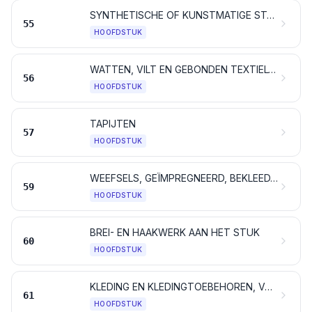
SYNTHETISCHE OF KUNSTMATIGE STAPELVEZELS
55
HOOFDSTUK
WATTEN, VILT EN GEBONDEN TEXTIELVLIES; SPECIALE GARENS; BINDGAREN, TOUW EN KABEL, ALSMEDE WERKEN DAARVAN
56
HOOFDSTUK
TAPIJTEN
57
HOOFDSTUK
WEEFSELS, GEÏMPREGNEERD, BEKLEED, BEDEKT OF GELAMINEERD; TECHNISCHE ARTIKELEN VAN TEXTIELSTOFFEN
59
HOOFDSTUK
BREI- EN HAAKWERK AAN HET STUK
60
HOOFDSTUK
KLEDING EN KLEDINGTOEBEHOREN, VAN BREI- OF HAAKWERK
61
HOOFDSTUK