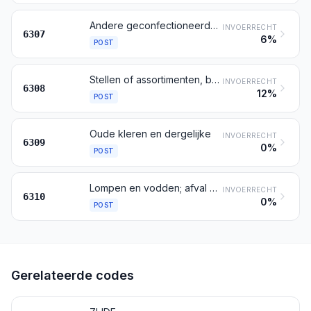
Andere geconfectioneerde artikelen, patronen voor kleding daaronder begrepen
INVOERRECHT
6307
6%
POST
Stellen of assortimenten, bestaande uit weefsel en garen, ook indien met toebehoren, voor de vervaardiging van tapijten, van tapisserieën, van geborduurde tafelkleden en servetten of van dergelijke artikelen van textiel, opgemaakt voor de verkoop in het klein
INVOERRECHT
6308
12%
POST
Oude kleren en dergelijke
INVOERRECHT
6309
0%
POST
Lompen en vodden; afval en oud goed, van bindgaren, van touw of van kabel
INVOERRECHT
6310
0%
POST
Gerelateerde codes