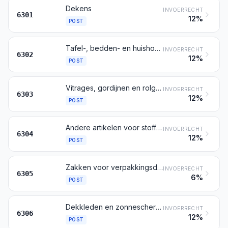
Dekens
INVOERRECHT
6301
12%
POST
Tafel-, bedden- en huishoudlinnen
INVOERRECHT
6302
12%
POST
Vitrages, gordijnen en rolgordijnen, bed- en gordijnvalletjes daaronder begrepen
INVOERRECHT
6303
12%
POST
Andere artikelen voor stoffering, andere dan die bedoeld bij post 9404
INVOERRECHT
6304
12%
POST
Zakken voor verpakkingsdoeleinden
INVOERRECHT
6305
6%
POST
Dekkleden en zonneschermen voor winkelpuien en dergelijke; tenten (tijdelijke luifels en dergelijke artikelen daaronder begrepen); zeilen voor schepen, zeilplanken, zeilwagens en zeilsleden; kampeerartikelen
INVOERRECHT
6306
12%
POST