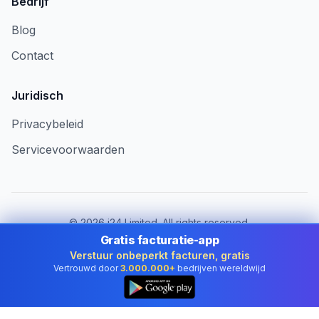
Bedrijf
Blog
Contact
Juridisch
Privacybeleid
Servicevoorwaarden
©
2026
i24 Limited. All rights reserved.
Voor bedrijven in Belgium
Gratis facturatie-app
Verstuur onbeperkt facturen, gratis
Land wijzigen:
Belgium
Vertrouwd door
3.000.000+
bedrijven wereldwijd