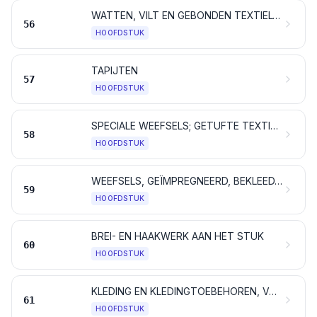
WATTEN, VILT EN GEBONDEN TEXTIELVLIES; SPECIALE GARENS; BINDGAREN, TOUW EN KABEL, ALSMEDE WERKEN DAARVAN
56
HOOFDSTUK
TAPIJTEN
57
HOOFDSTUK
SPECIALE WEEFSELS; GETUFTE TEXTIELSTOFFEN; KANT; TAPISSERIEËN; PASSEMENTWERK; BORDUURWERK
58
HOOFDSTUK
WEEFSELS, GEÏMPREGNEERD, BEKLEED, BEDEKT OF GELAMINEERD; TECHNISCHE ARTIKELEN VAN TEXTIELSTOFFEN
59
HOOFDSTUK
BREI- EN HAAKWERK AAN HET STUK
60
HOOFDSTUK
KLEDING EN KLEDINGTOEBEHOREN, VAN BREI- OF HAAKWERK
61
HOOFDSTUK