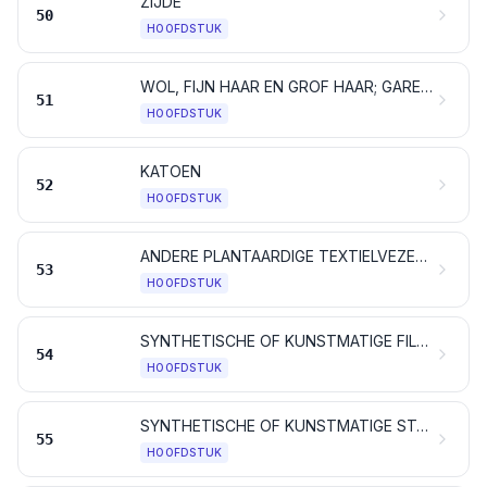
ZIJDE
50
HOOFDSTUK
WOL, FIJN HAAR EN GROF HAAR; GARENS EN WEEFSELS VAN PAARDENHAAR (CRIN)
51
HOOFDSTUK
KATOEN
52
HOOFDSTUK
ANDERE PLANTAARDIGE TEXTIELVEZELS; PAPIERGARENS EN WEEFSELS DAARVAN
53
HOOFDSTUK
SYNTHETISCHE OF KUNSTMATIGE FILAMENTEN; strippen en artikelen van dergelijke vorm, van synthetische of van kunstmatige textielstoffen
54
HOOFDSTUK
SYNTHETISCHE OF KUNSTMATIGE STAPELVEZELS
55
HOOFDSTUK