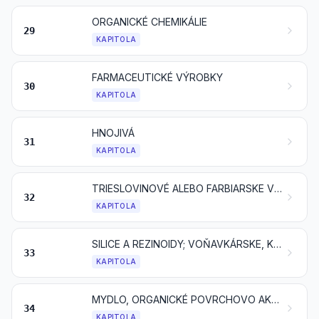
ORGANICKÉ CHEMIKÁLIE
29
KAPITOLA
FARMACEUTICKÉ VÝROBKY
30
KAPITOLA
HNOJIVÁ
31
KAPITOLA
TRIESLOVINOVÉ ALEBO FARBIARSKE VÝŤAŽKY; TANÍNY A ICH DERIVÁTY; FARBIVÁ, PIGMENTY A OSTATNÉ FARBIACE LÁTKY; NÁTEROVÉ FARBY A LAKY; TMELY; ATRAMENTY
32
KAPITOLA
SILICE A REZINOIDY; VOŇAVKÁRSKE, KOZMETICKÉ ALEBO TOALETNÉ PRÍPRAVKY
33
KAPITOLA
MYDLO, ORGANICKÉ POVRCHOVO AKTÍVNE LÁTKY, PRACIE PRÍPRAVKY, MAZACIE PRÍPRAVKY, UMELÉ VOSKY, PRIPRAVENÉ VOSKY, LEŠTIACE ALEBO ČISTIACE PRÍPRAVKY, SVIEČKY A PODOBNÉ VÝROBKY, MODELOVACIE PASTY, ZUBNÉ VOSKY A ZUBNÉ PRÍPRAVKY NA ZÁKLADE SADRY
34
KAPITOLA