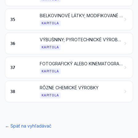
BIELKOVINOVÉ LÁTKY; MODIFIKOVANÉ ŠKROBY; GLEJE; ENZÝMY
35
KAPITOLA
VÝBUŠNINY; PYROTECHNICKÉ VÝROBKY; ZÁPALKY; PYROFORICKÉ ZLIATINY; NIEKTORÉ HORĽAVÉ PRÍPRAVKY
36
KAPITOLA
FOTOGRAFICKÝ ALEBO KINEMATOGRAFICKÝ TOVAR
37
KAPITOLA
RÔZNE CHEMICKÉ VÝROBKY
38
KAPITOLA
←
Späť na vyhľadávač