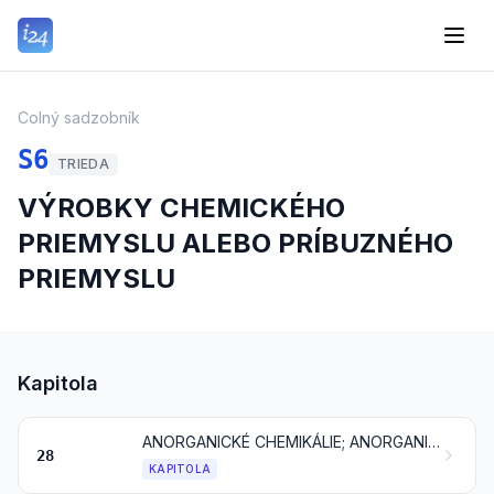
Colný sadzobník
S6
TRIEDA
VÝROBKY CHEMICKÉHO
PRIEMYSLU ALEBO PRÍBUZNÉHO
PRIEMYSLU
Kapitola
ANORGANICKÉ CHEMIKÁLIE; ANORGANICKÉ ALEBO ORGANICKÉ ZLÚČENINY DRAHÝCH KOVOV, KOVOV VZÁCNYCH ZEMÍN, RÁDIOAKTÍVNYCH PRVKOV ALEBO IZOTOPOV
28
KAPITOLA