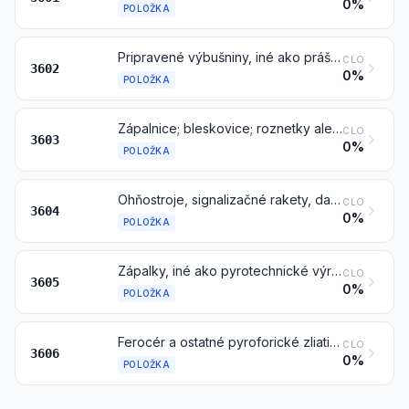
0%
POLOŽKA
Pripravené výbušniny, iné ako práškové výmetné výbušniny
CLO
3602
0%
POLOŽKA
Zápalnice; bleskovice; roznetky alebo rozbušky; zapaľovače; elektrické rozbušky
CLO
3603
0%
POLOŽKA
Ohňostroje, signalizačné rakety, dažďové rakety, hmlové signály a ostatné pyrotechnické výrobky
CLO
3604
0%
POLOŽKA
Zápalky, iné ako pyrotechnické výrobky položky 3604
CLO
3605
0%
POLOŽKA
Ferocér a ostatné pyroforické zliatiny vo všetkých formách; výrobky z horľavých materiálov uvedených v poznámke 2 k tejto kapitole
CLO
3606
0%
POLOŽKA