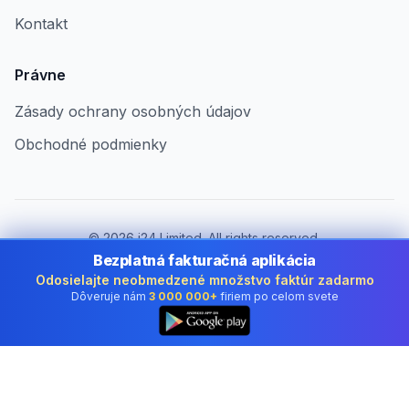
Kontakt
Právne
Zásady ochrany osobných údajov
Obchodné podmienky
©
2026
i24 Limited. All rights reserved.
Pre firmy v Slovakia
Bezplatná fakturačná aplikácia
Odosielajte neobmedzené množstvo faktúr zadarmo
Zmeniť krajinu:
Slovakia
Dôveruje nám
3 000 000+
firiem po celom svete