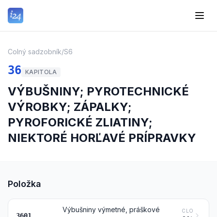
Colný sadzobník
/
S6
36
KAPITOLA
VÝBUŠNINY; PYROTECHNICKÉ
VÝROBKY; ZÁPALKY;
PYROFORICKÉ ZLIATINY;
NIEKTORÉ HORĽAVÉ PRÍPRAVKY
Položka
Výbušniny výmetné, práškové
CLO
3601