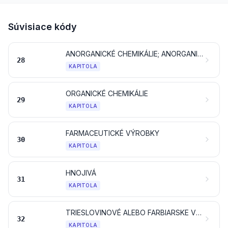
Súvisiace kódy
ANORGANICKÉ CHEMIKÁLIE; ANORGANICKÉ ALEBO ORGANICKÉ ZLÚČENINY DRAHÝCH KOVOV, KOVOV VZÁCNYCH ZEMÍN, RÁDIOAKTÍVNYCH PRVKOV ALEBO IZOTOPOV
28
KAPITOLA
ORGANICKÉ CHEMIKÁLIE
29
KAPITOLA
FARMACEUTICKÉ VÝROBKY
30
KAPITOLA
HNOJIVÁ
31
KAPITOLA
TRIESLOVINOVÉ ALEBO FARBIARSKE VÝŤAŽKY; TANÍNY A ICH DERIVÁTY; FARBIVÁ, PIGMENTY A OSTATNÉ FARBIACE LÁTKY; NÁTEROVÉ FARBY A LAKY; TMELY; ATRAMENTY
32
KAPITOLA