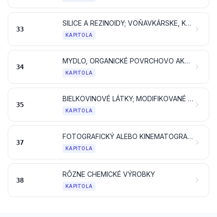
SILICE A REZINOIDY; VOŇAVKÁRSKE, KOZMETICKÉ ALEBO TOALETNÉ PRÍPRAVKY
33
KAPITOLA
MYDLO, ORGANICKÉ POVRCHOVO AKTÍVNE LÁTKY, PRACIE PRÍPRAVKY, MAZACIE PRÍPRAVKY, UMELÉ VOSKY, PRIPRAVENÉ VOSKY, LEŠTIACE ALEBO ČISTIACE PRÍPRAVKY, SVIEČKY A PODOBNÉ VÝROBKY, MODELOVACIE PASTY, ZUBNÉ VOSKY A ZUBNÉ PRÍPRAVKY NA ZÁKLADE SADRY
34
KAPITOLA
BIELKOVINOVÉ LÁTKY; MODIFIKOVANÉ ŠKROBY; GLEJE; ENZÝMY
35
KAPITOLA
FOTOGRAFICKÝ ALEBO KINEMATOGRAFICKÝ TOVAR
37
KAPITOLA
RÔZNE CHEMICKÉ VÝROBKY
38
KAPITOLA