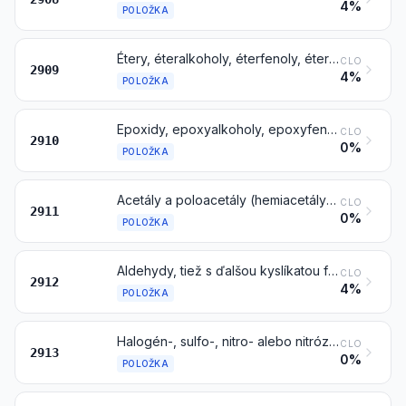
4%
POLOŽKA
Étery, éteralkoholy, éterfenoly, éteralkoholfenoly, alkoholperoxidy, éterperoxidy, acetálne a hemiacetálne peroxidy, ketoperoxidy (tiež chemicky definované), a ich halogén-, sulfo-, nitro- alebo nitrózoderiváty
CLO
2909
4%
POLOŽKA
Epoxidy, epoxyalkoholy, epoxyfenoly a epoxyétery, s trojčlenným kruhom a ich halogén-, sulfo-, nitro- alebo nitrózoderiváty
CLO
2910
0%
POLOŽKA
Acetály a poloacetály (hemiacetály), tiež s ďalšou kyslíkatou funkciou, a ich halogén-, sulfo-, nitro- alebo nitrózoderiváty
CLO
2911
0%
POLOŽKA
Aldehydy, tiež s ďalšou kyslíkatou funkciou; cyklické polyméry aldehydov; paraformaldehyd
CLO
2912
4%
POLOŽKA
Halogén-, sulfo-, nitro- alebo nitrózoderiváty výrobkov položky 2912
CLO
2913
0%
POLOŽKA