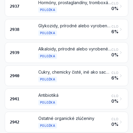
Hormóny, prostaglandíny, tromboxány a leukotriény, prírodné alebo vyrobené syntézou; ich deriváty a štruktúrne analógy, vrátane reťazovo modifikovaných polypeptidov, používané hlavne ako hormóny
CLO
2937
0%
POLOŽKA
Glykozidy, prírodné alebo vyrobené syntézou, a ich soli, étery, estery a ostatné deriváty
CLO
2938
6%
POLOŽKA
Alkaloidy, prírodné alebo vyrobené syntézou, a ich soli, étery, estery a ostatné deriváty
CLO
2939
0%
POLOŽKA
Cukry, chemicky čisté, iné ako sacharóza, laktóza, maltóza, glukóza a fruktóza; étery cukrov, acetály cukrov a estery cukrov, a ich soli, iné ako výrobky položiek 2937, 2938 alebo 2939
CLO
2940
6%
POLOŽKA
Antibiotiká
CLO
2941
0%
POLOŽKA
Ostatné organické zlúčeniny
CLO
2942
0%
POLOŽKA