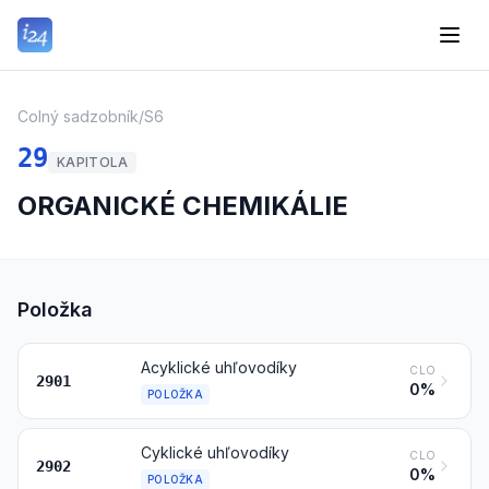
Colný sadzobník
/
S6
29
KAPITOLA
ORGANICKÉ CHEMIKÁLIE
Položka
Acyklické uhľovodíky
CLO
2901
0%
POLOŽKA
Cyklické uhľovodíky
CLO
2902
0%
POLOŽKA