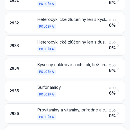
2931
6%
POLOŽKA
Heterocyklické zlúčeniny len s kyslíkatým(-i) heteroatómom(-mami)
CLO
2932
6%
POLOŽKA
Heterocyklické zlúčeniny len s dusíkatým(-i) heteroatómom(-mami)
CLO
2933
0%
POLOŽKA
Kyseliny nukleové a ich soli, tiež chemicky definované; ostatné heterocyklické zlúčeniny
CLO
2934
6%
POLOŽKA
Sulfónamidy
CLO
2935
6%
POLOŽKA
Provitamíny a vitamíny, prírodné alebo vyrobené syntézou (vrátane prírodných koncentrátov), ich deriváty používané hlavne ako vitamíny, a ich zmesi, tiež v akomkoľvek rozpúšťadle
CLO
2936
0%
POLOŽKA