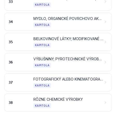
33
KAPITOLA
MYDLO, ORGANICKÉ POVRCHOVO AKTÍVNE LÁTKY, PRACIE PRÍPRAVKY, MAZACIE PRÍPRAVKY, UMELÉ VOSKY, PRIPRAVENÉ VOSKY, LEŠTIACE ALEBO ČISTIACE PRÍPRAVKY, SVIEČKY A PODOBNÉ VÝROBKY, MODELOVACIE PASTY, ZUBNÉ VOSKY A ZUBNÉ PRÍPRAVKY NA ZÁKLADE SADRY
34
KAPITOLA
BIELKOVINOVÉ LÁTKY; MODIFIKOVANÉ ŠKROBY; GLEJE; ENZÝMY
35
KAPITOLA
VÝBUŠNINY; PYROTECHNICKÉ VÝROBKY; ZÁPALKY; PYROFORICKÉ ZLIATINY; NIEKTORÉ HORĽAVÉ PRÍPRAVKY
36
KAPITOLA
FOTOGRAFICKÝ ALEBO KINEMATOGRAFICKÝ TOVAR
37
KAPITOLA
RÔZNE CHEMICKÉ VÝROBKY
38
KAPITOLA