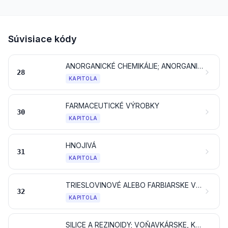
Súvisiace kódy
ANORGANICKÉ CHEMIKÁLIE; ANORGANICKÉ ALEBO ORGANICKÉ ZLÚČENINY DRAHÝCH KOVOV, KOVOV VZÁCNYCH ZEMÍN, RÁDIOAKTÍVNYCH PRVKOV ALEBO IZOTOPOV
28
KAPITOLA
FARMACEUTICKÉ VÝROBKY
30
KAPITOLA
HNOJIVÁ
31
KAPITOLA
TRIESLOVINOVÉ ALEBO FARBIARSKE VÝŤAŽKY; TANÍNY A ICH DERIVÁTY; FARBIVÁ, PIGMENTY A OSTATNÉ FARBIACE LÁTKY; NÁTEROVÉ FARBY A LAKY; TMELY; ATRAMENTY
32
KAPITOLA
SILICE A REZINOIDY; VOŇAVKÁRSKE, KOZMETICKÉ ALEBO TOALETNÉ PRÍPRAVKY