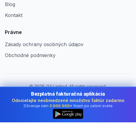
Blog
Kontakt
Právne
Zásady ochrany osobných údajov
Obchodné podmienky
©
2026
i24 Limited. All rights reserved.
Pre firmy v Slovakia
Bezplatná fakturačná aplikácia
Odosielajte neobmedzené množstvo faktúr zadarmo
Zmeniť krajinu:
Slovakia
Dôveruje nám
3 000 000+
firiem po celom svete