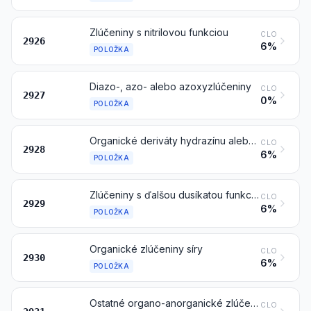
Zlúčeniny s nitrilovou funkciou
CLO
2926
6%
POLOŽKA
Diazo-, azo- alebo azoxyzlúčeniny
CLO
2927
0%
POLOŽKA
Organické deriváty hydrazínu alebo hydroxylamínu
CLO
2928
6%
POLOŽKA
Zlúčeniny s ďalšou dusíkatou funkciou
CLO
2929
6%
POLOŽKA
Organické zlúčeniny síry
CLO
2930
6%
POLOŽKA
Ostatné organo-anorganické zlúčeniny
CLO