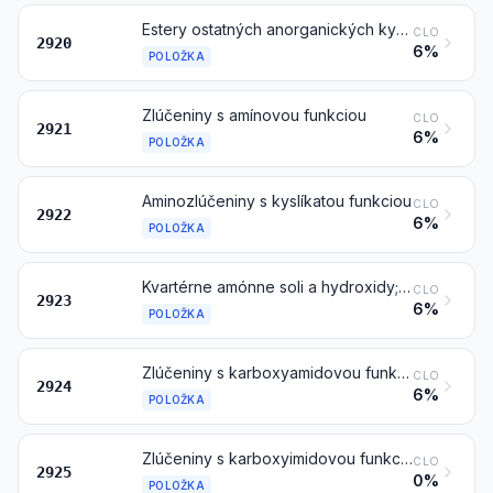
Estery ostatných anorganických kyselín nekovov (okrem esterov halogénvodíkov) a ich soli; ich halogén-, sulfo-, nitro- alebo nitrózoderiváty
CLO
2920
6%
POLOŽKA
Zlúčeniny s amínovou funkciou
CLO
2921
6%
POLOŽKA
Aminozlúčeniny s kyslíkatou funkciou
CLO
2922
6%
POLOŽKA
Kvartérne amónne soli a hydroxidy; lecitíny a ostatné fosfoaminolipidy, tiež chemicky definované
CLO
2923
6%
POLOŽKA
Zlúčeniny s karboxyamidovou funkciou; zlúčeniny kyseliny uhličitej s amidovou funkciou
CLO
2924
6%
POLOŽKA
Zlúčeniny s karboxyimidovou funkciou (vrátane sacharínu a jeho solí) a zlúčeniny s imínovou funkciou
CLO
2925
0%
POLOŽKA