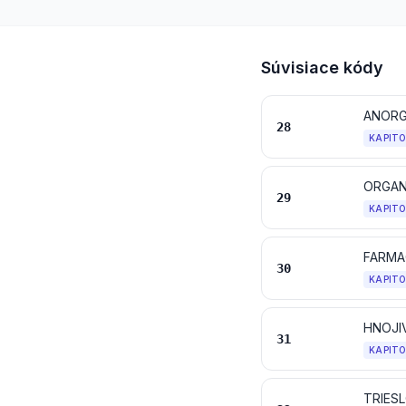
Súvisiace kódy
28
KAPIT
ORGAN
29
KAPIT
FARMA
30
KAPIT
HNOJI
31
KAPIT