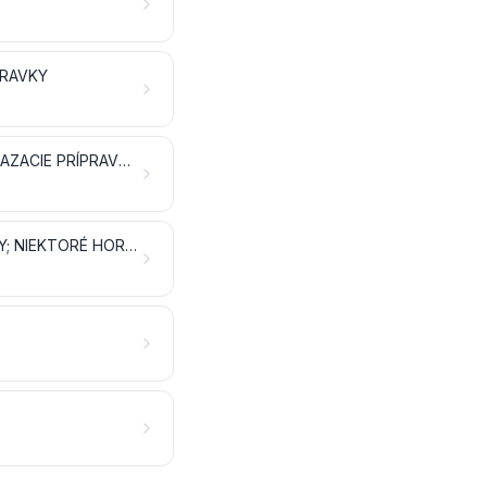
PRAVKY
MYDLO, ORGANICKÉ POVRCHOVO AKTÍVNE LÁTKY, PRACIE PRÍPRAVKY, MAZACIE PRÍPRAVKY, UMELÉ VOSKY, PRIPRAVENÉ VOSKY, LEŠTIACE ALEBO ČISTIACE PRÍPRAVKY, SVIEČKY A PODOBNÉ VÝROBKY, MODELOVACIE PASTY, ZUBNÉ VOSKY A ZUBNÉ PRÍPRAVKY NA ZÁKLADE SADRY
VÝBUŠNINY; PYROTECHNICKÉ VÝROBKY; ZÁPALKY; PYROFORICKÉ ZLIATINY; NIEKTORÉ HORĽAVÉ PRÍPRAVKY