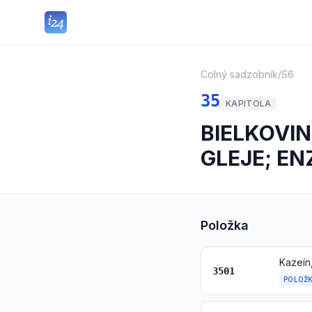
Colný sadzobník
/
S6
35
KAPITOLA
BIELKOVI
GLEJE; E
Položka
Kazeín
3501
POLOŽ