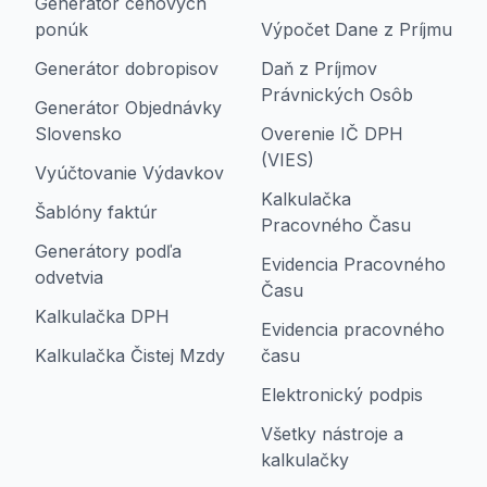
Generátor cenových
ponúk
Výpočet Dane z Príjmu
Generátor dobropisov
Daň z Príjmov
Právnických Osôb
Generátor Objednávky
Slovensko
Overenie IČ DPH
(VIES)
Vyúčtovanie Výdavkov
Kalkulačka
Šablóny faktúr
Pracovného Času
Generátory podľa
Evidencia Pracovného
odvetvia
Času
Kalkulačka DPH
Evidencia pracovného
Kalkulačka Čistej Mzdy
času
Elektronický podpis
Všetky nástroje a
kalkulačky