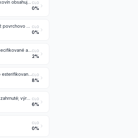
Albumíny (vrátane koncentrátov z dvoch alebo viacerých srvátkových bielkovín obsahujúcich viac ako 80 hmotnostných % srvátkových bielkovín počítaných na sušinu), albumináty a ostatné deriváty albumínu
CLO
0%
Želatína (vrátane želatíny v pravouhlých (vrátane štvorcových) plátoch, tiež povrchovo upravené alebo farbené) a deriváty želatíny; vyzina; ostatné gleje živočíšneho pôvodu, okrem kazeínových glejov položky 3501
CLO
0%
Peptóny a ich deriváty; ostatné bielkovinové látky a ich deriváty, inde nešpecifikované ani nezahrnuté; kožný prášok, tiež chrómovaný
CLO
2%
Dextríny a ostatné modifikované škroby (napríklad predželatinované alebo esterifikované škroby); gleje na základe škrobov alebo dextrínov alebo ostatných modifikovaných škrobov
CLO
8%
Pripravené gleje a ostatné pripravené lepidlá, inde nešpecifikované ani nezahrnuté; výrobky vhodné na použitie ako gleje alebo lepidlá, balené na predaj v malom, s čistou hmotnosťou nepresahujúcou 1 kg
CLO
6%
CLO
0%