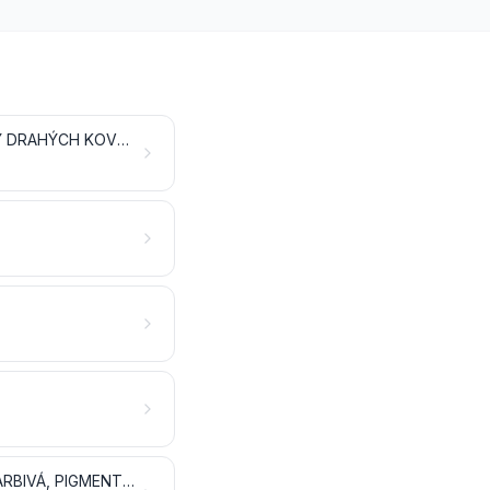
ANORGANICKÉ CHEMIKÁLIE; ANORGANICKÉ ALEBO ORGANICKÉ ZLÚČENINY DRAHÝCH KOVOV, KOVOV VZÁCNYCH ZEMÍN, RÁDIOAKTÍVNYCH PRVKOV ALEBO IZOTOPOV
TRIESLOVINOVÉ ALEBO FARBIARSKE VÝŤAŽKY; TANÍNY A ICH DERIVÁTY; FARBIVÁ, PIGMENTY A OSTATNÉ FARBIACE LÁTKY; NÁTEROVÉ FARBY A LAKY; TMELY; ATRAMENTY