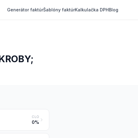
Generátor faktúr
Šablóny faktúr
Kalkulačka DPH
Blog
ŠKROBY;
CLO
0%