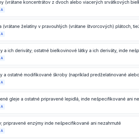
KA
KA
KA
KA
KA
; pripravené enzýmy inde nešpecifikované ani nezahrnuté
KA