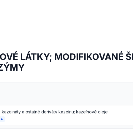
NOVÉ LÁTKY; MODIFIKOVANÉ 
NZÝMY
, kazeináty a ostatné deriváty kazeínu; kazeínové gleje
KA