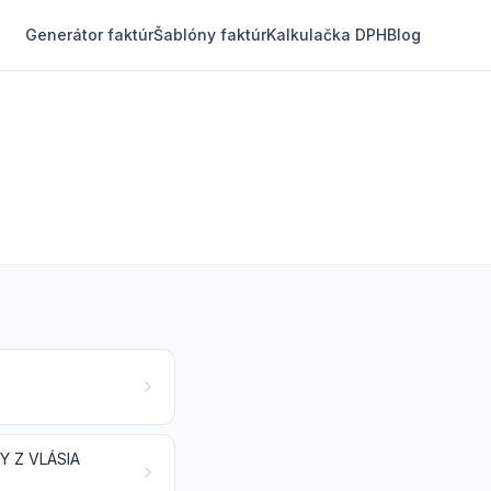
Generátor faktúr
Šablóny faktúr
Kalkulačka DPH
Blog
Y Z VLÁSIA