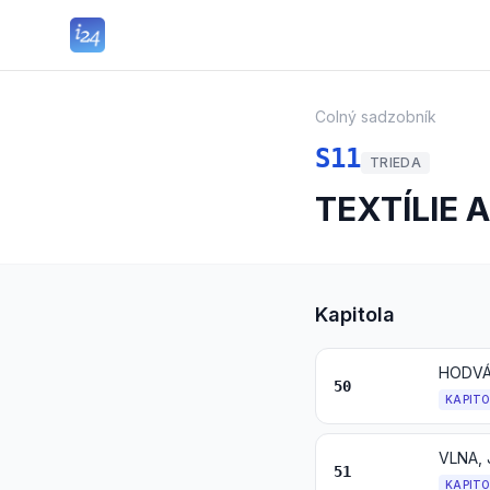
Colný sadzobník
S11
TRIEDA
TEXTÍLIE 
Kapitola
HODV
50
KAPIT
VLNA, 
51
KAPIT