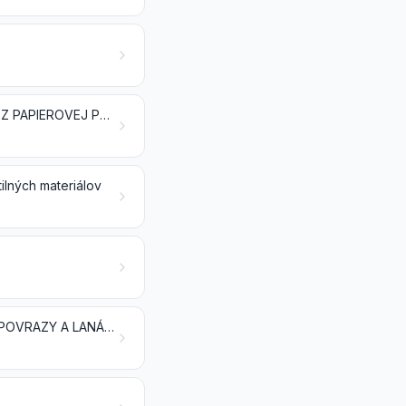
OSTATNÉ RASTLINNÉ TEXTILNÉ VLÁKNA; PAPIEROVÁ PRIADZA A TKANINY Z PAPIEROVEJ PRIADZE
lných materiálov
VATA, PLSŤ A NETKANÉ TEXTÍLIE; ŠPECIÁLNE PRIADZE; MOTÚZY, ŠNÚRY, POVRAZY A LANÁ A VÝROBKY Z NICH