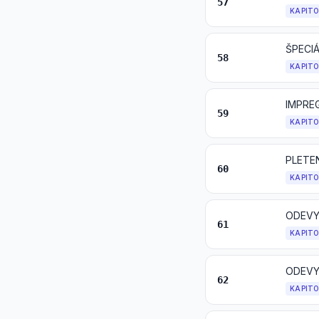
57
KAPIT
ŠPECIÁ
58
KAPIT
59
KAPIT
PLETE
60
KAPIT
ODEVY
61
KAPIT
ODEVY
62
KAPIT