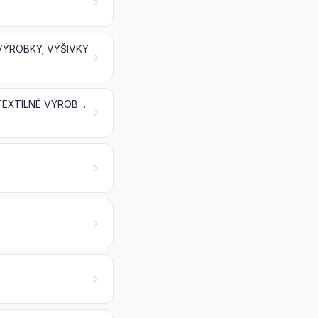
 VÝROBKY; VÝŠIVKY
IMPREGNOVANÉ, POTIAHNUTÉ, POKRYTÉ ALEBO LAMINOVANÉ TEXTÍLIE; TEXTILNÉ VÝROBKY VHODNÉ NA PRIEMYSELNÉ ÚČELY