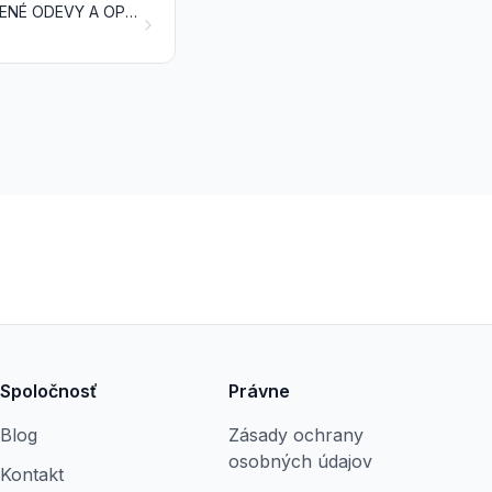
OSTATNÉ CELKOM DOHOTOVENÉ TEXTILNÉ VÝROBKY; SÚPRAVY; OBNOSENÉ ODEVY A OPOTREBOVANÉ TEXTILNÉ VÝROBKY; HANDRY
Spoločnosť
Právne
Blog
Zásady ochrany
osobných údajov
Kontakt