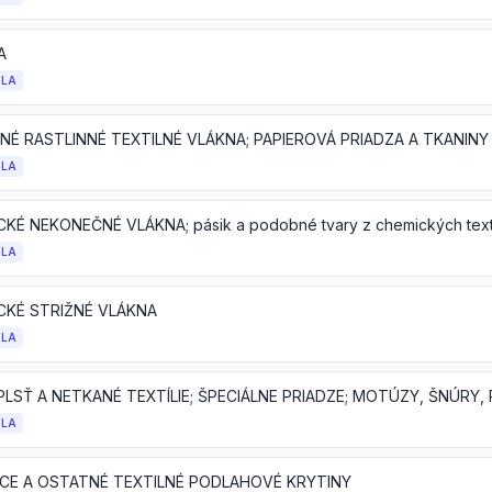
A
OLA
OLA
KÉ NEKONEČNÉ VLÁKNA; pásik a podobné tvary z chemických texti
OLA
CKÉ STRIŽNÉ VLÁKNA
OLA
OLA
CE A OSTATNÉ TEXTILNÉ PODLAHOVÉ KRYTINY