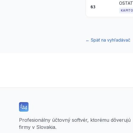
63
KAPIT
←
Späť na vyhľadávač
Profesionálny účtovný softvér, ktorému dôverujú
firmy v Slovakia.