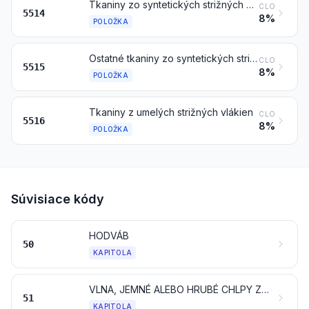
Tkaniny zo syntetických strižných vlákien, obsahujúce menej ako 85 hmotnostných % týchto vlákien, v zmesi hlavne alebo výlučne s bavlnou, s plošnou hmotnosťou presahujúcou 170 g/m²
CLO
5514
8%
POLOŽKA
Ostatné tkaniny zo syntetických strižných vlákien
CLO
5515
8%
POLOŽKA
Tkaniny z umelých strižných vlákien
CLO
5516
8%
POLOŽKA
Súvisiace kódy
HODVÁB
50
KAPITOLA
VLNA, JEMNÉ ALEBO HRUBÉ CHLPY ZVIERAT; PRIADZA Z VLÁSIA A TKANINY Z VLÁSIA
51
KAPITOLA