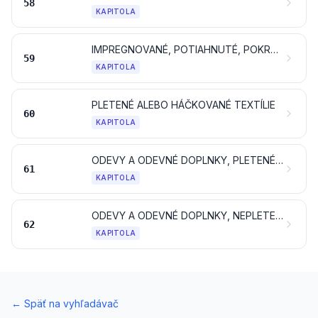
58
KAPITOLA
IMPREGNOVANÉ, POTIAHNUTÉ, POKRYTÉ ALEBO LAMINOVANÉ TEXTÍLIE; TEXTILNÉ VÝROBKY VHODNÉ NA PRIEMYSELNÉ ÚČELY
59
KAPITOLA
PLETENÉ ALEBO HÁČKOVANÉ TEXTÍLIE
60
KAPITOLA
ODEVY A ODEVNÉ DOPLNKY, PLETENÉ ALEBO HÁČKOVANÉ
61
KAPITOLA
ODEVY A ODEVNÉ DOPLNKY, NEPLETENÉ ALEBO NEHÁČKOVANÉ
62
KAPITOLA
←
Späť na vyhľadávač