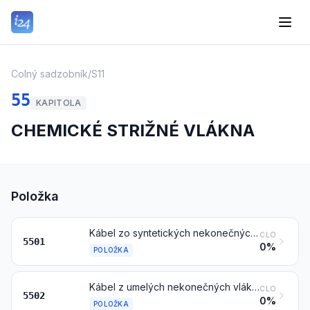
Colný sadzobník
/
S11
55
KAPITOLA
CHEMICKÉ STRIŽNÉ VLÁKNA
Položka
Kábel zo syntetických nekonečných vlákien
CLO
5501
0%
POLOŽKA
Kábel z umelých nekonečných vlákien
CLO
5502
0%
POLOŽKA