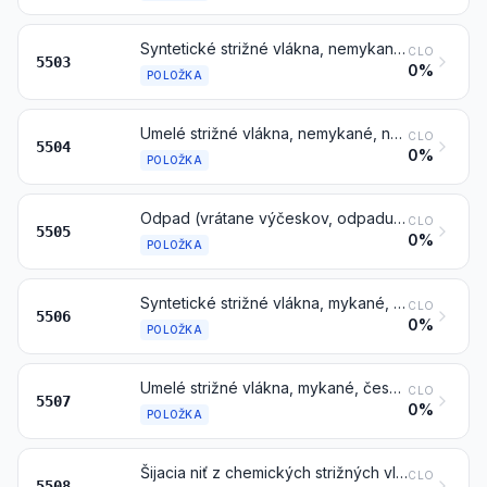
Syntetické strižné vlákna, nemykané, nečesané ani inak spracované na spriadanie
CLO
5503
0%
POLOŽKA
Umelé strižné vlákna, nemykané, nečesané ani inak spracované na spriadanie
CLO
5504
0%
POLOŽKA
Odpad (vrátane výčeskov, odpadu z priadze a trhaného materiálu) z chemických vlákien
CLO
5505
0%
POLOŽKA
Syntetické strižné vlákna, mykané, česané alebo inak spracované na spriadanie
CLO
5506
0%
POLOŽKA
Umelé strižné vlákna, mykané, česané alebo inak spracované na spriadanie
CLO
5507
0%
POLOŽKA
Šijacia niť z chemických strižných vlákien, tiež upravená na predaj v malom
CLO
5508