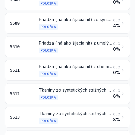
0%
POLOŽKA
Priadza (iná ako šijacia niť) zo syntetických strižných vlákien, neupravená na predaj v malom
CLO
5509
4%
POLOŽKA
Priadza (iná ako šijacia niť) z umelých strižných vlákien, neupravená na predaj v malom
CLO
5510
0%
POLOŽKA
Priadza (iná ako šijacia niť) z chemických strižných vlákien, upravená na predaj v malom
CLO
5511
0%
POLOŽKA
Tkaniny zo syntetických strižných vlákien, obsahujúce 85 hmotnostných % alebo viac syntetických strižných vlákien
CLO
5512
8%
POLOŽKA
Tkaniny zo syntetických strižných vlákien, obsahujúce menej ako 85 hmotnostných % týchto vlákien, v zmesi hlavne alebo výlučne s bavlnou, s plošnou hmotnosťou nepresahujúcou 170 g/m²
CLO
5513
8%
POLOŽKA