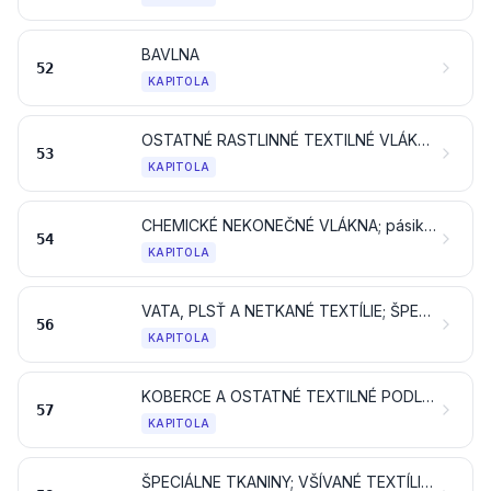
BAVLNA
52
KAPITOLA
OSTATNÉ RASTLINNÉ TEXTILNÉ VLÁKNA; PAPIEROVÁ PRIADZA A TKANINY Z PAPIEROVEJ PRIADZE
53
KAPITOLA
CHEMICKÉ NEKONEČNÉ VLÁKNA; pásik a podobné tvary z chemických textilných materiálov
54
KAPITOLA
VATA, PLSŤ A NETKANÉ TEXTÍLIE; ŠPECIÁLNE PRIADZE; MOTÚZY, ŠNÚRY, POVRAZY A LANÁ A VÝROBKY Z NICH
56
KAPITOLA
KOBERCE A OSTATNÉ TEXTILNÉ PODLAHOVÉ KRYTINY
57
KAPITOLA
ŠPECIÁLNE TKANINY; VŠÍVANÉ TEXTÍLIE; ČIPKY; TAPISÉRIE; PRAMIKÁRSKE VÝROBKY; VÝŠIVKY