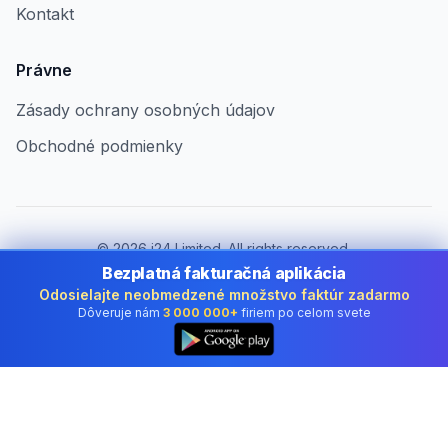
Kontakt
Právne
Zásady ochrany osobných údajov
Obchodné podmienky
©
2026
i24 Limited. All rights reserved.
Pre firmy v Slovakia
Bezplatná fakturačná aplikácia
Odosielajte neobmedzené množstvo faktúr zadarmo
Zmeniť krajinu:
Slovakia
Dôveruje nám
3 000 000+
firiem po celom svete