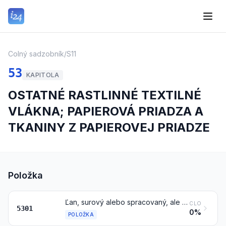
Colný sadzobník
/
S11
53
KAPITOLA
OSTATNÉ RASTLINNÉ TEXTILNÉ
VLÁKNA; PAPIEROVÁ PRIADZA A
TKANINY Z PAPIEROVEJ PRIADZE
Položka
Ľan, surový alebo spracovaný, ale nespradený; ľanová kúdeľ a ľanový odpad (vrátane odpadu z priadze a trhaného materiálu)
CLO
5301
0%
POLOŽKA