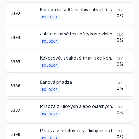
Konopa siata (Cannabis sativa L.), surová alebo spracovaná, ale nespradená; kúdeľ a odpad z konopy siatej (vrátane odpadu z priadze a trhaného materiálu)
CLO
5302
0%
POLOŽKA
Juta a ostatné textilné lykové vlákna (okrem ľanu, konopy siatej a ramie), surové alebo spracované, ale nespradené; kúdeľ a odpad z týchto vlákien (vrátane odpadu z priadze a trhaného materiálu)
CLO
5303
0%
POLOŽKA
Kokosové, abakové (manilské konope alebo Musa textilis Nee), ramiové a ostatné rastlinné textilné vlákna, inde nešpecifikované ani nezahrnuté, surové alebo spracované, ale nespradené; kúdeľ, výčesky a odpad z týchto vlákien (vrátane odpadu z priadze a trhaného materiálu)
CLO
5305
0%
POLOŽKA
Ľanová priadza
CLO
5306
0%
POLOŽKA
Priadza z jutových alebo ostatných textilných lykových vlákien položky 5303
CLO
5307
0%
POLOŽKA
Priadza z ostatných rastlinných textilných vlákien; papierová priadza
CLO
5308
0%
POLOŽKA