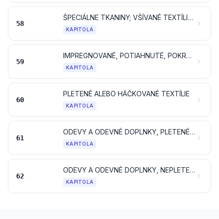
ŠPECIÁLNE TKANINY; VŠÍVANÉ TEXTÍLIE; ČIPKY; TAPISÉRIE; PRAMIKÁRSKE VÝROBKY; VÝŠIVKY
58
KAPITOLA
IMPREGNOVANÉ, POTIAHNUTÉ, POKRYTÉ ALEBO LAMINOVANÉ TEXTÍLIE; TEXTILNÉ VÝROBKY VHODNÉ NA PRIEMYSELNÉ ÚČELY
59
KAPITOLA
PLETENÉ ALEBO HÁČKOVANÉ TEXTÍLIE
60
KAPITOLA
ODEVY A ODEVNÉ DOPLNKY, PLETENÉ ALEBO HÁČKOVANÉ
61
KAPITOLA
ODEVY A ODEVNÉ DOPLNKY, NEPLETENÉ ALEBO NEHÁČKOVANÉ
62
KAPITOLA