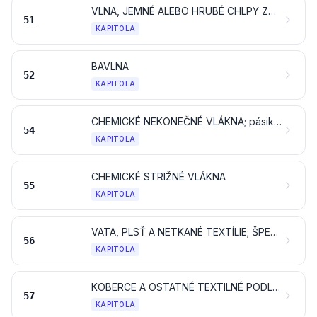
VLNA, JEMNÉ ALEBO HRUBÉ CHLPY ZVIERAT; PRIADZA Z VLÁSIA A TKANINY Z VLÁSIA
51
KAPITOLA
BAVLNA
52
KAPITOLA
CHEMICKÉ NEKONEČNÉ VLÁKNA; pásik a podobné tvary z chemických textilných materiálov
54
KAPITOLA
CHEMICKÉ STRIŽNÉ VLÁKNA
55
KAPITOLA
VATA, PLSŤ A NETKANÉ TEXTÍLIE; ŠPECIÁLNE PRIADZE; MOTÚZY, ŠNÚRY, POVRAZY A LANÁ A VÝROBKY Z NICH
56
KAPITOLA
KOBERCE A OSTATNÉ TEXTILNÉ PODLAHOVÉ KRYTINY
57
KAPITOLA