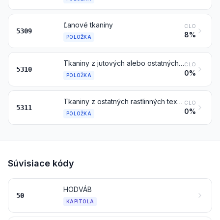
Ľanové tkaniny
CLO
5309
8%
POLOŽKA
Tkaniny z jutových alebo ostatných textilných lykových vlákien položky 5303
CLO
5310
0%
POLOŽKA
Tkaniny z ostatných rastlinných textilných vlákien; tkaniny z papierovej priadze
CLO
5311
0%
POLOŽKA
Súvisiace kódy
HODVÁB
50
KAPITOLA